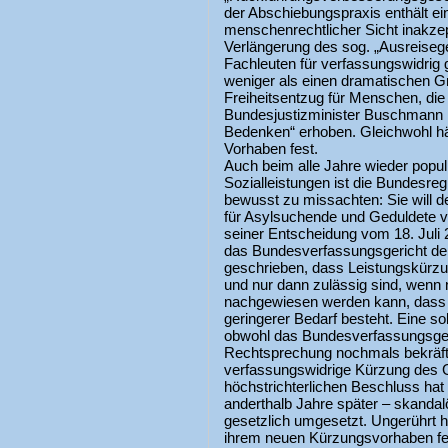
der Abschiebungspraxis enthält e
menschenrechtlicher Sicht inakze
Verlängerung des sog. „Ausreise
Fachleuten für verfassungswidrig 
weniger als einen dramatischen Gr
Freiheitsentzug für Menschen, die
Bundesjustizminister Buschmann h
Bedenken“ erhoben. Gleichwohl hä
Vorhaben fest.
Auch beim alle Jahre wieder popu
Sozialleistungen ist die Bundesreg
bewusst zu missachten: Sie will 
für Asylsuchende und Geduldete v
seiner Entscheidung vom 18. Juli 
das Bundes­verfassungsgericht 
geschrieben, dass Leistungskürzun
und nur dann zulässig sind, wenn 
nachgewiesen werden kann, dass ta
geringerer Bedarf besteht. Eine so
obwohl das Bundesverfassungsger
Rechtsprechung nochmals bekräfti
verfassungswidrige Kürzung des 
höchstrichterlichen Beschluss hat 
anderthalb Jahre später – skanda
gesetzlich umgesetzt. Ungerührt 
ihrem neuen Kürzungsvorhaben fes