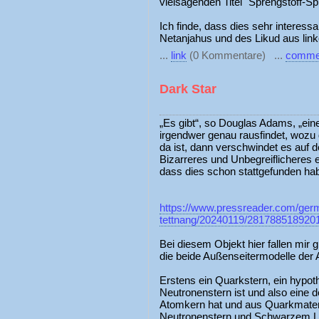
vielsagenden Titel "Sprengstoff-Sp
Ich finde, dass dies sehr interes
Netanjahus und des Likud aus linke
...
link
(0 Kommentare) ...
comme
Dark Star
„Es gibt“, so Douglas Adams, „ein
irgendwer genau rausfindet, wozu
da ist, dann verschwindet es auf d
Bizarreres und Unbegreiflicheres e
dass dies schon stattgefunden hab
https://www.pressreader.com/ger
tettnang/20240119/281788518920
Bei diesem Objekt hier fallen mir 
die beide Außenseitermodelle der 
Erstens ein Quarkstern, ein hypoth
Neutronenstern ist und also eine d
Atomkern hat und aus Quarkmater
Neutronenstern und Schwarzem Loc