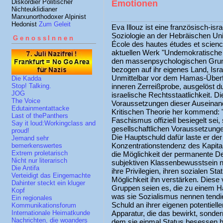
Diskordier Politischer
Emotionen
Nichteuklidianer
Marxunorthodoxer Alpinist
Hedonist
Zum Geleit
Eva Illouz ist eine französisch-isr
Soziologie an der Hebräischen Uni
GenossInnen
École des hautes études et science
aktuellen Werk "Undemokratische E
den massenpsychologischen Grun
bezogen auf ihr eigenes Land, Isr
Unmittelbar vor dem Hamas-Überfall
Die Kadda
inneren Zerreißprobe, ausgelöst du
Stop! Talking.
JOG
israelische Rechtsstaatlichkeit. D
The Voice
Voraussetzungen dieser Auseinand
Edutainmentattacke
Kritischen Theorie her kommend: 
Last of thePanthers
Faschismus offiziell besiegelt sei
Say it loud:Workingclass and
gesellschaftlichen Voraussetzunge
proud!
Die Hauptschuld dafür laste er de
Jemand sehr
Konzentrationstendenz des Kapital
bemerkenswertes
Extrem proletarisch
die Möglichkeit der permanente De
Nicht nur literarisch
subjektiven Klassenbewusstsein na
Die Antifa
ihre Privilegien, ihren sozialen S
Verteidigt das Eingemachte
Möglichkeit ihn verstärken. Diese
Dahinter steckt ein kluger
Gruppen seien es, die zu einem H
Kopf
was sie Sozialismus nennen tendie
Ein regionales
Schuld an ihrer eigenen potentiell
Kommunikationsforum
Apparatur, die das bewirkt, sonder
Internationale Heimatkunde
Nachrichten, die woanders
dem sie einmal Status besessen hab