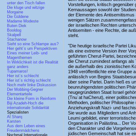
unter den Tisch fallen
Vorstellungen, kritisch gegenüber
Die kluge und witzige
Kernaussagen sowohl der Studien 
Morgaine
der Elemente des Antisemitismus a
Die Güldene
wenigen Sätzen zusammengefasst
Madame Modeste
der israelischen Rechten untersch
Buten Diek
Antisemiten - eine Rechte, die au
Booldog
Skalpell
steht.
Stachanow
Sieht so eine Schlampe aus?
"Die heutige israelische Partei 
Hier geht´s um Perspektiven
als eine extreme Version ihrer V
Eines meiner Leib- und
geführten Cherut-Partei, bezeichn
Magenthemen
die Cherut zumindest anfangs als 
In Wirklichkeit ist die Realität
die außerhalb des zionistischen
ganz anders
1948 veröffentlichte eine Gruppe a
Tupamaros!
Hier ist´s schlecht
anlässlich von Begins Staatsbesuc
Hier ist´s richtig schlecht
über seine Partei. Darin hieß es 
Noch mehr linke Diskussion
beunruhigendsten politischen Phä
Der Mobbing-Gegner
neugegründeten Staat Israel gehört
Elementarteile
(Tnu´at haCherut), einer politischen
Die kleine Form in Reinform
Methoden, politischer Philosophie 
Biji Azadeh-Hoch die
Anziehungskraft Nazi- und faschi
internationale Solidarität
Spezialisten
Sie wurde aus Mitgliedern und An
Al Sharq
Leumi gebildet, einer terroristisch
Karsten
Organisation in Palästina... Der Vo
Aus dem Leben eines
den Charakter und die Vorgehenswe
Freudenmädchens
jüdischen Gemeinschaft hat sie e
Nochmal Internationale