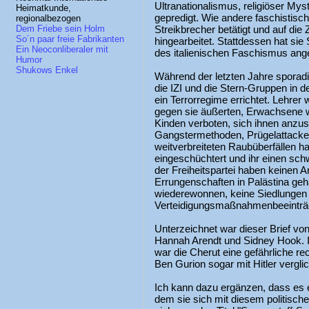
Ultranationalismus, religiöser Mys
Heimatkunde,
gepredigt. Wie andere faschistisch
regionalbezogen
Streikbrecher betätigt und auf die
Dem Friebe sein Holm
So´n paar freie Fabrikanten
hingearbeitet. Stattdessen hat si
Ein Neoconliberaler mit
des italienischen Faschismus ang
Humor
Shukows Enkel
Während der letzten Jahre sporad
die IZI und die Stern-Gruppen in d
ein Terrorregime errichtet. Lehrer
gegen sie äußerten, Erwachsene 
Kinden verboten, sich ihnen anzus
Gangstermethoden, Prügelattacke
weitverbreiteten Raubüberfällen ha
eingeschüchtert und ihr einen schw
der Freiheitspartei haben keinen A
Errungenschaften in Palästina geh
wiederewonnen, keine Siedlungen g
Verteidigungsmaßnahmenbeeinträc
Unterzeichnet war dieser Brief von
Hannah Arendt und Sidney Hook. I
war die Cherut eine gefährliche re
Ben Gurion sogar mit Hitler vergli
Ich kann dazu ergänzen, dass es 
dem sie sich mit diesem politischen