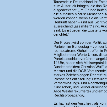
Tausende in Deutschland ihr Entse
zum Ausdruck bringen, die das Re
aufgedeckt hat: „Im Grunde laufe
alle auf eines hinaus: Menschen s
werden können, wenn sie die verme
Herkunft haben – und aus Sicht v
ausreichend „assimiliert“ sind. A
sind. Es ist gegen die Existenz 
gerichtet.“
Der Protest wird von der Politik a
Parteien im Bundestag – von der
rechtsextreme Geheimtreffen in P
Mitgliedern der Werte-Union, die 
Parteiausschlussverfahren angek
14 Uhr, haben sich Ministerpräside
Bundespräsident Christian Wulff, 
Meister und die DGB-Vorsitzende 
starkes Zeichen gegen Rechts“ zu
Presse bezieht Stellung: Detaillier
Verharmlosungs- und Rechtfertig
Kubitschek, und Sellner auseinand
Alice Weidel rekurrierte) und empör
Rechtspropaganda„.
Es hat fast den Anschein, als könn