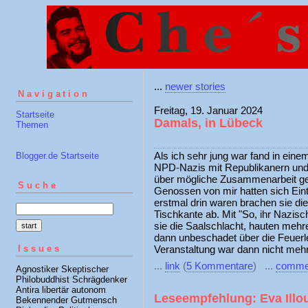
...
newer stories
Navigation
Freitag, 19. Januar 2024
Startseite
Damals, in Lübeck
Themen
Als ich sehr jung war fand in eine
Blogger.de Startseite
NPD-Nazis mit Republikanern und 
über mögliche Zusammenarbeit ges
Suche
Genossen von mir hatten sich Eintr
erstmal drin waren brachen sie die
Tischkante ab. Mit "So, ihr Nazisch
sie die Saalschlacht, hauten mehr
dann unbeschadet über die Feuerl
Issues
Veranstaltung war dann nicht meh
...
link
(
5 Kommentare
) ...
comme
Agnostiker Skeptischer
Philobuddhist Schrägdenker
Antira libertär autonom
Leseempfehlung: Eva Illo
Bekennender Gutmensch