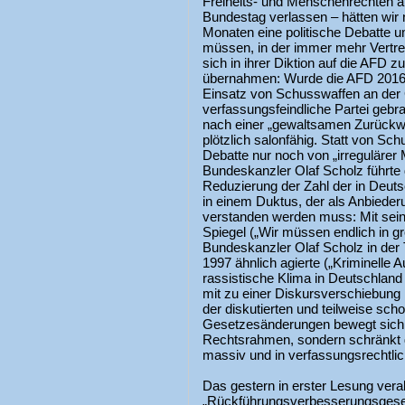
Freiheits- und Menschenrechten a
Bundestag verlassen – hätten wir
Monaten eine politische Debatte 
müssen, in der immer mehr Vertre
sich in ihrer Diktion auf die AFD 
übernahmen: Wurde die AFD 2016 
Einsatz von Schusswaffen an der G
verfassungsfeindliche Partei geb
nach einer „gewaltsamen Zurückw
plötzlich salonfähig. Statt von Sc
Debatte nur noch von „irregulärer 
Bundeskanzler Olaf Scholz führt
Reduzierung der Zahl der in Deu
in einem Duktus, der als Anbieder
verstanden werden muss: Mit sein
Spiegel („Wir müssen endlich in g
Bundeskanzler Olaf Scholz in der 
1997 ähnlich agierte („Kriminelle 
rassistische Klima in Deutschland 
mit zu einer Diskursverschiebung 
der diskutierten und teilweise 
Gesetzesänderungen bewegt sich 
Rechtsrahmen, sondern schränkt
massiv und in verfassungsrechtlic
Das gestern in erster Lesung ver
„Rückführungsverbesserungsgesetz