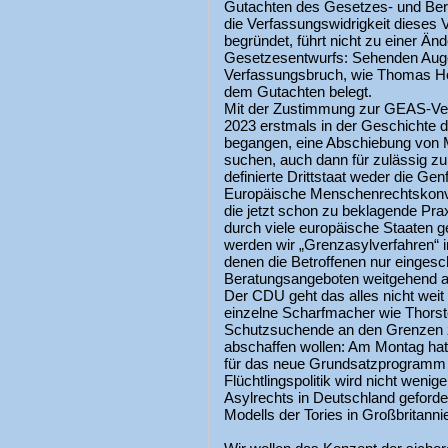
Gutachten des Gesetzes- und Ber
die Verfassungswidrigkeit dieses V
begründet, führt nicht zu einer Än
Gesetzesentwurfs: Sehenden Auge
Verfassungsbruch, wie Thomas Hoh
dem Gutachten belegt.
Mit der Zustimmung zur GEAS-Ver
2023 erstmals in der Geschichte 
begangen, eine Abschiebung von 
suchen, auch dann für zulässig zu 
definierte Drittstaat weder die Ge
Europäische Menschenrechtskonven
die jetzt schon zu beklagende P
durch viele europäische Staaten g
werden wir „Grenzasylverfahren“ i
denen die Betroffenen nur einges
Beratungsangeboten weitgehend a
Der CDU geht das alles nicht weit
einzelne Scharfmacher wie Thorst
Schutzsuchende an den Grenzen 
abschaffen wollen: Am Montag hat
für das neue Grundsatzprogramm 
Flüchtlingspolitik wird nicht weni
Asylrechts in Deutschland geforde
Modells der Tories in Großbritann