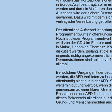
Wir wollen das Konzept der sichere
in Europa Asyl beantragt, soll in ei
werden und dort ein Verfahren durc
Ausgangs wird der sichere Drittst
gewähren. Dazu wird mit dem sich
vertragliche Vereinbarung getroffe
Der öffentliche Aufschrei ist bisla
Programmentwurf ein offenkundiger
Noch ist dieser Programmentwurf
wird von der CDU im Februar und
in Mainz, Hannover, Chemnitz, Köln
diskutiert werden. Bislang ist die
nirgends richtig angekommen. Ein A
Demonstrationen sind solche verf
allemal.
Bei solchem Umgang mit der deuts
werden, die AFD verbieten zu lass
offenkundig nicht nur in der AFD. 
weiterhin gut und wertvoll, wenn 
gemeinsam zu einer klaren Grenz
Rassist:innen der AFD finden und 
dieses Bekenntnis allerdings nur
Grund- und Menschenrechten auch i