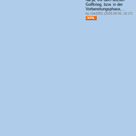
Golfkrieg, bzw. in der
Vorbereitungsphase,...
by che2001 (2026.08.05, 18:17)