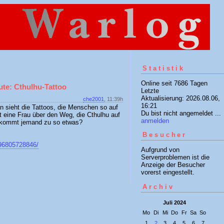
Statistik
Online seit 7686 Tagen
ute: Cthulhu-Tattoo
Letzte
Aktualisierung: 2026.08.06,
che2001
, 11:39h
16:21
n sieht die Tattoos, die Menschen so auf
Du bist nicht angemeldet ...
t eine Frau über den Weg, die Cthulhu auf
anmelden
e kommt jemand zu so etwas?
Besucher
596805728846/
Aufgrund von
Serverproblemen ist die
Anzeige der Besucher
vorerst eingestellt.
Archiv
Juli 2024
Mo
Di
Mi
Do
Fr
Sa
So
1
2
3
4
5
6
7