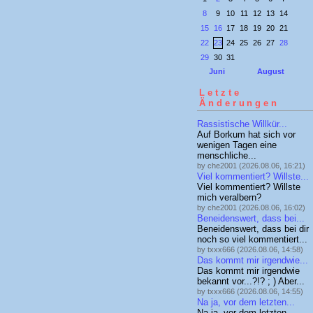
8
9
10
11
12
13
14
15
16
17
18
19
20
21
22
23
24
25
26
27
28
29
30
31
Juni
August
Letzte
Änderungen
Rassistische Willkür...
Auf Borkum hat sich vor
wenigen Tagen eine
menschliche...
by che2001 (2026.08.06, 16:21)
Viel kommentiert? Willste...
Viel kommentiert? Willste
mich veralbern?
by che2001 (2026.08.06, 16:02)
Beneidenswert, dass bei...
Beneidenswert, dass bei dir
noch so viel kommentiert...
by txxx666 (2026.08.06, 14:58)
Das kommt mir irgendwie...
Das kommt mir irgendwie
bekannt vor...?!? ; ) Aber...
by txxx666 (2026.08.06, 14:55)
Na ja, vor dem letzten...
Na ja, vor dem letzten