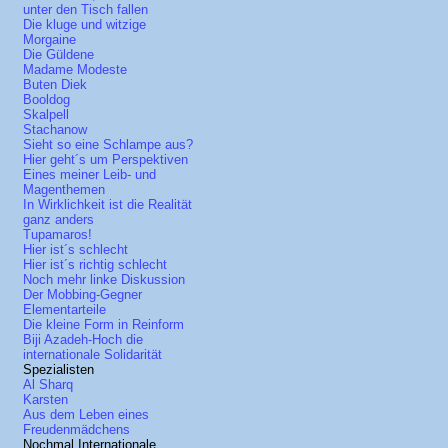
unter den Tisch fallen
Die kluge und witzige
Morgaine
Die Güldene
Madame Modeste
Buten Diek
Booldog
Skalpell
Stachanow
Sieht so eine Schlampe aus?
Hier geht´s um Perspektiven
Eines meiner Leib- und
Magenthemen
In Wirklichkeit ist die Realität
ganz anders
Tupamaros!
Hier ist´s schlecht
Hier ist´s richtig schlecht
Noch mehr linke Diskussion
Der Mobbing-Gegner
Elementarteile
Die kleine Form in Reinform
Biji Azadeh-Hoch die
internationale Solidarität
Spezialisten
Al Sharq
Karsten
Aus dem Leben eines
Freudenmädchens
Nochmal Internationale