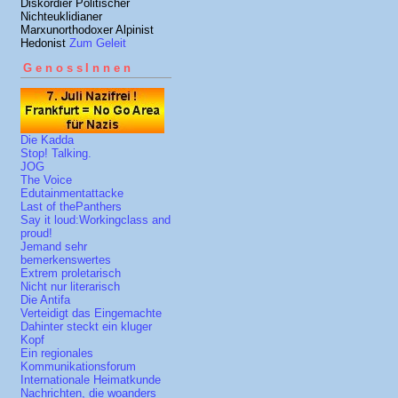
Diskordier Politischer
Nichteuklidianer
Marxunorthodoxer Alpinist
Hedonist
Zum Geleit
GenossInnen
Die Kadda
Stop! Talking.
JOG
The Voice
Edutainmentattacke
Last of thePanthers
Say it loud:Workingclass and
proud!
Jemand sehr
bemerkenswertes
Extrem proletarisch
Nicht nur literarisch
Die Antifa
Verteidigt das Eingemachte
Dahinter steckt ein kluger
Kopf
Ein regionales
Kommunikationsforum
Internationale Heimatkunde
Nachrichten, die woanders