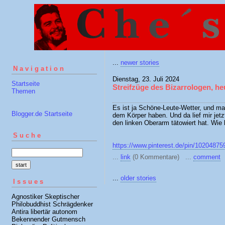
...
newer stories
Navigation
Dienstag, 23. Juli 2024
Startseite
Streifzüge des Bizarrologen, he
Themen
Es ist ja Schöne-Leute-Wetter, und ma
Blogger.de Startseite
dem Körper haben. Und da lief mir jetz
den linken Oberarm tätowiert hat. Wi
Suche
https://www.pinterest.de/pin/1020487
...
link
(0 Kommentare) ...
comment
...
older stories
Issues
Agnostiker Skeptischer
Philobuddhist Schrägdenker
Antira libertär autonom
Bekennender Gutmensch