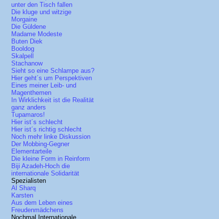
unter den Tisch fallen
Die kluge und witzige
Morgaine
Die Güldene
Madame Modeste
Buten Diek
Booldog
Skalpell
Stachanow
Sieht so eine Schlampe aus?
Hier geht´s um Perspektiven
Eines meiner Leib- und
Magenthemen
In Wirklichkeit ist die Realität
ganz anders
Tupamaros!
Hier ist´s schlecht
Hier ist´s richtig schlecht
Noch mehr linke Diskussion
Der Mobbing-Gegner
Elementarteile
Die kleine Form in Reinform
Biji Azadeh-Hoch die
internationale Solidarität
Spezialisten
Al Sharq
Karsten
Aus dem Leben eines
Freudenmädchens
Nochmal Internationale