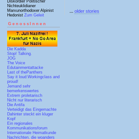
Diskordier Politischer
Nichteuklidianer
Marxunorthodoxer Alpinist
...
older stories
Hedonist
Zum Geleit
GenossInnen
Die Kadda
Stop! Talking.
JOG
The Voice
Edutainmentattacke
Last of thePanthers
Say it loud:Workingclass and
proud!
Jemand sehr
bemerkenswertes
Extrem proletarisch
Nicht nur literarisch
Die Antifa
Verteidigt das Eingemachte
Dahinter steckt ein kluger
Kopf
Ein regionales
Kommunikationsforum
Internationale Heimatkunde
Nachrichten, die woanders