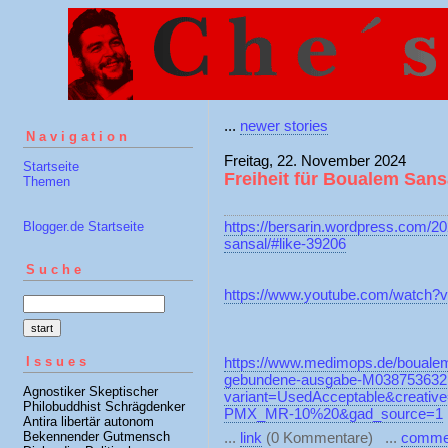
...
newer stories
Navigation
Freitag, 22. November 2024
Startseite
Freiheit für Boualem Sans
Themen
https://bersarin.wordpress.com/2
Blogger.de Startseite
sansal/#like-39206
Suche
https://www.youtube.com/watch
Issues
https://www.medimops.de/boualem
gebundene-ausgabe-M038753632
Agnostiker Skeptischer
variant=UsedAcceptable&cre
Philobuddhist Schrägdenker
PMX_MR-10%20&gad_source=1
Antira libertär autonom
Bekennender Gutmensch
...
link
(0 Kommentare) ...
comme