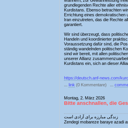
Männern, zur Gewährleistung frei
grundlegenden Rechte aller ethni
Kurdistans. Ebenso betrachten wir e
Errichtung eines demokratischen 
Iran einzutreten, das die Rechte a
garantiert.
Wir sind überzeugt, dass politisc
Handeln und koordinierter praktis
Voraussetzung dafür sind, die Posi
ständig wandelnden politischen Ko
sind wir bereit, mit allen politisc
unserer Allianz zusammenzuarbeit
Kurdistans ein, sich an dieser Allia
https://deutsch.anf-news.com/kur
...
link
(0 Kommentare) ...
comme
Montag, 2. März 2026
Bitte anschnallen, die Ges
زندگی مبارزه برای آزادی است
Zendegi mobareze baraye azadi a