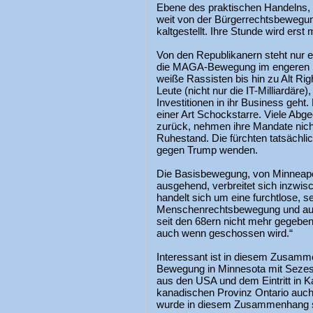
Ebene des praktischen Handelns, d
weit von der Bürgerrechtsbewegun
kaltgestellt. Ihre Stunde wird er
Von den Republikanern steht nur et
die MAGA-Bewegung im engeren Si
weiße Rassisten bis hin zu Alt Ri
Leute (nicht nur die IT-Milliardäre
Investitionen in ihr Business geht.
einer Art Schockstarre. Viele Abge
zurück, nehmen ihre Mandate nicht
Ruhestand. Die fürchten tatsächli
gegen Trump wenden.
Die Basisbewegung, von Minneapo
ausgehend, verbreitet sich inzwis
handelt sich um eine furchtlose, 
Menschenrechtsbewegung und auc
seit den 68ern nicht mehr gegeben
auch wenn geschossen wird.“
Interessant ist in diesem Zusamme
Bewegung in Minnesota mit Sezess
aus den USA und dem Eintritt in
kanadischen Provinz Ontario auch
wurde in diesem Zusammenhang s