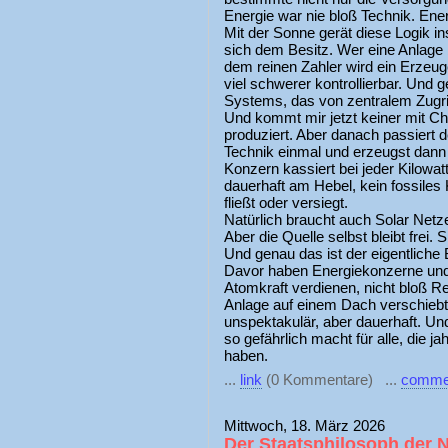
Energie war nie bloß Technik. En
Mit der Sonne gerät diese Logik in
sich dem Besitz. Wer eine Anlage b
dem reinen Zahler wird ein Erzeuge
viel schwerer kontrollierbar. Und g
Systems, das von zentralem Zugrif
Und kommt mir jetzt keiner mit Ch
produziert. Aber danach passiert 
Technik einmal und erzeugst dann 
Konzern kassiert bei jeder Kilowatt
dauerhaft am Hebel, kein fossiles 
fließt oder versiegt.
Natürlich braucht auch Solar Netz
Aber die Quelle selbst bleibt frei. 
Und genau das ist der eigentliche 
Davor haben Energiekonzerne und a
Atomkraft verdienen, nicht bloß R
Anlage auf einem Dach verschiebt
unspektakulär, aber dauerhaft. Un
so gefährlich macht für alle, die j
haben.
...
link
(0 Kommentare) ...
comme
Mittwoch, 18. März 2026
Der Staatsphilosoph der N