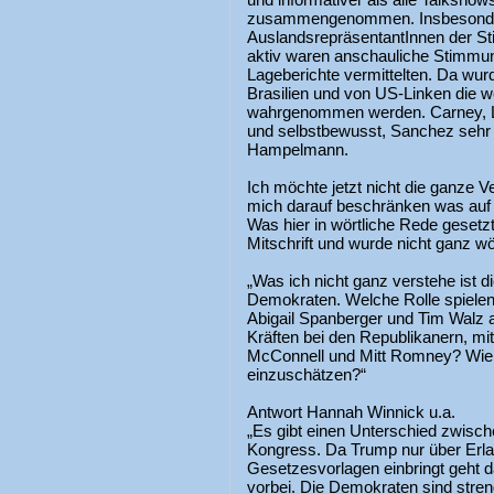
zusammengenommen. Insbesonder
AuslandsrepräsentantInnen der Sti
aktiv waren anschauliche Stimmun
Lageberichte vermittelten. Da wurd
Brasilien und von US-Linken die we
wahrgenommen werden. Carney, L
und selbstbewusst, Sanchez sehr 
Hampelmann.
Ich möchte jetzt nicht die ganze 
mich darauf beschränken was auf
Was hier in wörtliche Rede gesetzt
Mitschrift und wurde nicht ganz w
„Was ich nicht ganz verstehe ist 
Demokraten. Welche Rolle spiel
Abigail Spanberger und Tim Walz 
Kräften bei den Republikanern, m
McConnell und Mitt Romney? Wie 
einzuschätzen?“
Antwort Hannah Winnick u.a.
„Es gibt einen Unterschied zwisch
Kongress. Da Trump nur über Erla
Gesetzesvorlagen einbringt geht
vorbei. Die Demokraten sind streng