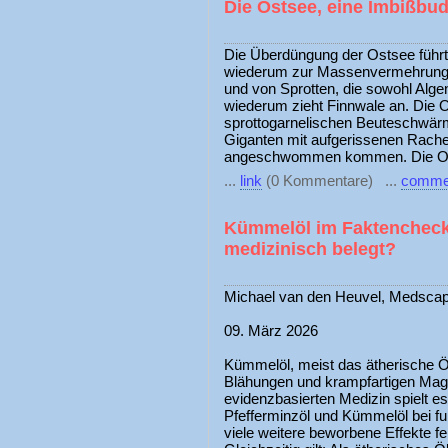
Die Ostsee, eine Imbißbu
Die Überdüngung der Ostsee führt 
wiederum zur Massenvermehrung v
und von Sprotten, die sowohl Alge
wiederum zieht Finnwale an. Die Os
sprottogarnelischen Beuteschwär
Giganten mit aufgerissenen Rache
angeschwommen kommen. Die Ost
...
link
(0 Kommentare) ...
comme
Kümmelöl im Faktencheck:
medizinisch belegt?
Michael van den Heuvel, Medsca
09. März 2026
Kümmelöl, meist das ätherische Öl 
Blähungen und krampfartigen Mag
evidenzbasierten Medizin spielt e
Pfefferminzöl und Kümmelöl bei fun
viele weitere beworbene Effekte f