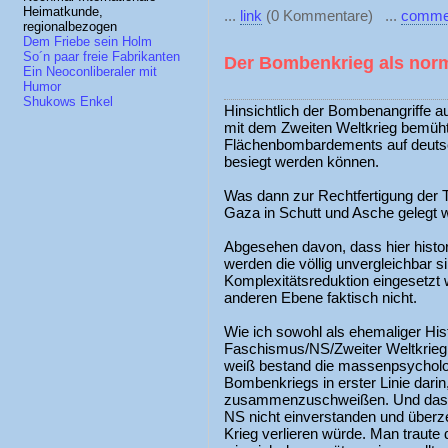
Heimatkunde,
...
link
(0 Kommentare) ...
comme
regionalbezogen
Dem Friebe sein Holm
So´n paar freie Fabrikanten
Der Bombenkrieg als norm
Ein Neoconliberaler mit
Humor
Shukows Enkel
Hinsichtlich der Bombenangriffe au
mit dem Zweiten Weltkrieg bemüht
Flächenbombardements auf deutsch
besiegt werden können.
Was dann zur Rechtfertigung der 
Gaza in Schutt und Asche gelegt 
Abgesehen davon, dass hier histor
werden die völlig unvergleichbar s
Komplexitätsreduktion eingesetzt 
anderen Ebene faktisch nicht.
Wie ich sowohl als ehemaliger Hi
Faschismus/NS/Zweiter Weltkrieg 
weiß bestand die massenpsycholo
Bombenkriegs in erster Linie darin
zusammenzuschweißen. Und das a
NS nicht einverstanden und überz
Krieg verlieren würde. Man traute d