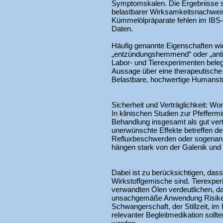
Symptomskalen. Die Ergebnisse si
belastbarer Wirksamkeitsnachwei
Kümmelölpräparate fehlen im IBS-
Daten.
Häufig genannte Eigenschaften wie 
„entzündungshemmend“ oder „antiox
Labor- und Tierexperimenten beleg
Aussage über eine therapeutisch
Belastbare, hochwertige Humanstud
Sicherheit und Verträglichkeit: Wor
In klinischen Studien zur Pfeffer
Behandlung insgesamt als gut vert
unerwünschte Effekte betreffen den
Refluxbeschwerden oder sogenann
hängen stark von der Galenik und d
Dabei ist zu berücksichtigen, das
Wirkstoffgemische sind. Tierexperi
verwandten Ölen verdeutlichen, d
unsachgemäße Anwendung Risiken
Schwangerschaft, der Stillzeit, im 
relevanter Begleitmedikation sollt