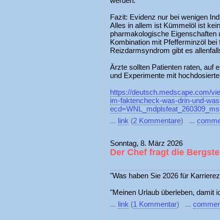
werden.
Fazit: Evidenz nur bei wenigen Ind
Alles in allem ist Kümmelöl ist kein 
pharmakologische Eigenschaften un
Kombination mit Pfefferminzöl bei 
Reizdarmsyndrom gibt es allenfall
Ärzte sollten Patienten raten, auf 
und Experimente mit hochdosierte
https://deutsch.medscape.com/
im-faktencheck-was-drin-und-wa
ecd=WNL_mdplsfeat_260309_msc
...
link
(
2 Kommentare
) ...
comme
Sonntag, 8. März 2026
Der Chef fragt die Bergste
"Was haben Sie 2026 für Karrierez
"Meinen Urlaub überleben, damit ic
...
link
(
1 Kommentar
) ...
commen