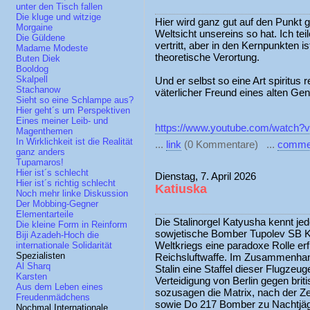
unter den Tisch fallen
Die kluge und witzige
Hier wird ganz gut auf den Punkt g
Morgaine
Weltsicht unsereins so hat. Ich tei
Die Güldene
vertritt, aber in den Kernpunkten i
Madame Modeste
theoretische Verortung.
Buten Diek
Booldog
Skalpell
Und er selbst so eine Art spiritus
Stachanow
väterlicher Freund eines alten Ge
Sieht so eine Schlampe aus?
Hier geht´s um Perspektiven
Eines meiner Leib- und
https://www.youtube.com/watch
Magenthemen
In Wirklichkeit ist die Realität
...
link
(0 Kommentare) ...
comme
ganz anders
Tupamaros!
Hier ist´s schlecht
Dienstag, 7. April 2026
Hier ist´s richtig schlecht
Katiuska
Noch mehr linke Diskussion
Der Mobbing-Gegner
Elementarteile
Die Stalinorgel Katyusha kennt jed
Die kleine Form in Reinform
sowjetische Bomber Tupolev SB Ka
Biji Azadeh-Hoch die
Weltkriegs eine paradoxe Rolle erfü
internationale Solidarität
Spezialisten
Reichsluftwaffe. Im Zusammenhang
Al Sharq
Stalin eine Staffel dieser Flugze
Karsten
Verteidigung von Berlin gegen bri
Aus dem Leben eines
sozusagen die Matrix, nach der Z
Freudenmädchens
sowie Do 217 Bomber zu Nachtjä
Nochmal Internationale