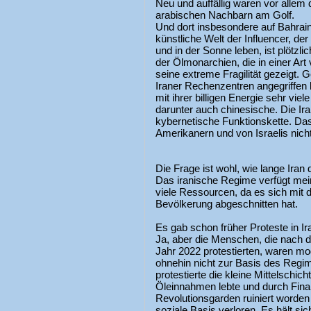
Neu und auffällig waren vor allem d
arabischen Nachbarn am Golf.
Und dort insbesondere auf Bahrai
künstliche Welt der Influencer, de
und in der Sonne leben, ist plöt
der Ölmonarchien, die in einer Art
seine extreme Fragilität gezeigt. 
Iraner Rechenzentren angegriffen 
mit ihrer billigen Energie sehr vie
darunter auch chinesische. Die Ir
kybernetische Funktionskette. Das 
Amerikanern und von Israelis nic
Die Frage ist wohl, wie lange Iran
Das iranische Regime verfügt mei
viele Ressourcen, da es sich mit
Bevölkerung abgeschnitten hat.
Es gab schon früher Proteste in Ir
Ja, aber die Menschen, die nach
Jahr 2022 protestierten, waren mo
ohnehin nicht zur Basis des Regim
protestierte die kleine Mittelschic
Öleinnahmen lebte und durch Fin
Revolutionsgarden ruiniert worden 
soziale Basis verloren. Es hält sic