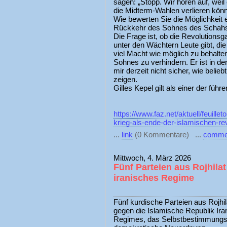
sagen: „Stopp. Wir hören auf, weil
die Midterm-Wahlen verlieren könn
Wie bewerten Sie die Möglichkeit
Rückkehr des Sohnes des Schah
Die Frage ist, ob die Revolution
unter den Wächtern Leute gibt, di
viel Macht wie möglich zu behalt
Sohnes zu verhindern. Er ist in der
mir derzeit nicht sicher, wie beliebt
zeigen.
Gilles Kepel gilt als einer der fü
https://www.faz.net/aktuell/feuillet
krieg-als-ende-der-islamischen-re
...
link
(0 Kommentare) ...
comme
Mittwoch, 4. März 2026
Fünf Parteien aus Rojhila
iranisches Regime
Fünf kurdische Parteien aus Rojhi
gegen die Islamische Republik Iran
Regimes, das Selbstbestimmungsr