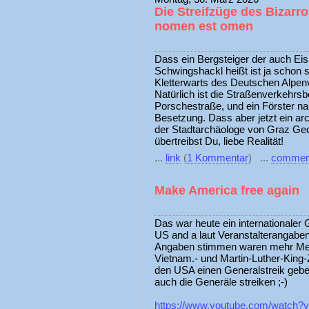
Die Streifzüge des Bizarr
nomen est omen
Dass ein Bergsteiger der auch Ei
Schwingshackl heißt ist ja schon 
Kletterwarts des Deutschen Alpen
Natürlich ist die Straßenverkehrs
Porschestraße, und ein Förster n
Besetzung. Dass aber jetzt ein ar
der Stadtarchäologe von Graz Geor
übertreibst Du, liebe Realität!
...
link
(
1 Kommentar
) ...
commen
Make America free again
Das war heute ein internationale
US and a laut Veranstalterangabe
Angaben stimmen waren mehr Men
Vietnam.- und Martin-Luther-King-
den USA einen Generalstreik geben
auch die Generäle streiken ;-)
https://www.youtube.com/watch