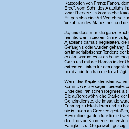
Kategorien von Frantz Fanon, dem
Erde”, vom Sohn des Ajatollahs in
zwar übersetzt in koranische Kate
Es gab also eine Art Verschmelzu
Vokabular des Marxismus und dem
Ja, und dass man die ganze Sache
nannte, war in diesem Sinne völlig 
Ajatollahs damals begleiteten, die
Gefängnis oder wurden gehängt. 
antiimperialistischer Tendenz der 
erklärt, warum es auch heute möglic
Gaza und mit der Hamas in der Un
extremen Linken für den angeblich
bombardierten Iran niederschlägt.
Wenn das Kapitel der islamischen 
kommt, wie Sie sagen, bedeutet d
Ende des iranischen Regimes als
Die außergewöhnliche Stärke der 
Geheimdienste, die imstande ware
Führung zu lokalisieren und zu bo
sie ist auch an Grenzen gestoßen,
Revolutionsgarden funktioniert we
den Tod von Khamenei am ersten T
Fähigkeit zur Gegenwehr gezeigt.