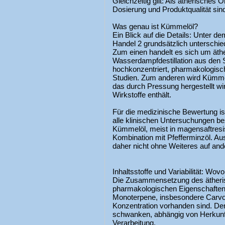
Gleichzeitig gilt: Als ätherisches 
Dosierung und Produktqualität sind 
Was genau ist Kümmelöl?
Ein Blick auf die Details: Unter d
Handel 2 grundsätzlich unterschi
Zum einen handelt es sich um äth
Wasserdampfdestillation aus den 
hochkonzentriert, pharmakologisc
Studien. Zum anderen wird Kümmel
das durch Pressung hergestellt wir
Wirkstoffe enthält.
Für die medizinische Bewertung is
alle klinischen Untersuchungen be
Kümmelöl, meist in magensaftresis
Kombination mit Pfefferminzöl. A
daher nicht ohne Weiteres auf and
Inhaltsstoffe und Variabilität: Wo
Die Zusammensetzung des ätheri
pharmakologischen Eigenschaften
Monoterpene, insbesondere Carvo
Konzentration vorhanden sind. Der
schwanken, abhängig von Herkunft
Verarbeitung.