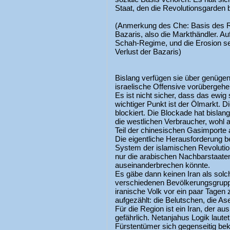
Staat, den die Revolutionsgarden b
(Anmerkung des Che: Basis des 
Bazaris, also die Markthändler. Auf
Schah-Regime, und die Erosion se
Verlust der Bazaris)
Bislang verfügen sie über genüge
israelische Offensive vorübergehen
Es ist nicht sicher, dass das ewig 
wichtiger Punkt ist der Ölmarkt. 
blockiert. Die Blockade hat bisla
die westlichen Verbraucher, wohl al
Teil der chinesischen Gasimporte 
Die eigentliche Herausforderung 
System der islamischen Revolution
nur die arabischen Nachbarstaaten
auseinanderbrechen könnte.
Es gäbe dann keinen Iran als sol
verschiedenen Bevölkerungsgrupp
iranische Volk vor ein paar Tagen z
aufgezählt: die Belutschen, die As
Für die Region ist ein Iran, der a
gefährlich. Netanjahus Logik laute
Fürstentümer sich gegenseitig bek