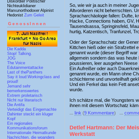
Diskordier Politischer
So, wie wir ja auch in meiner Jug
Nichteuklidianer
Altvorderen nicht beherrschten. U
Marxunorthodoxer Alpinist
Hedonist
Zum Geleit
Spracharchäologie fallen: Dufte, k
Hacke, Connections haben, GV, Här
GenossInnen
Tausendsassa, Springinsfeld, Maula
hurtig, Katzentisch, Tranfunzel, 
Oder der Sprachschatz der Genera
Kittchen hieß oder ein Strafzettel
Die Kadda
genannt wurde (dieser Begriff war 
Stop! Talking.
allgemein sondern das was heute K
JOG
poussieren, leer ausgehen Nees
The Voice
Edutainmentattacke
Ein Aufreißer oder auch Dauerkn
Last of thePanthers
genannt wurde, ein Mann ohne Cha
Say it loud:Workingclass and
schüchterne und unvorteilhaft gek
proud!
Und ein Ferkel das kein Fett anse
Jemand sehr
wurde.
bemerkenswertes
Extrem proletarisch
Ich schätze mal, die Youngsters 
Nicht nur literarisch
Die Antifa
ihnen mit diesem Wortschatz käme
Verteidigt das Eingemachte
...
link
(
9 Kommentare
) ...
comme
Dahinter steckt ein kluger
Kopf
Ein regionales
Detlef Hartmann: Der Meis
Kommunikationsforum
Internationale Heimatkunde
Werkstatt
Nachrichten, die woanders