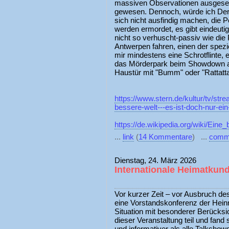
massiven Observationen ausgeset
gewesen. Dennoch, würde ich Dera
sich nicht ausfindig machen, die Po
werden ermordet, es gibt eindeutig
nicht so verhuscht-passiv wie die 
Antwerpen fahren, einen der spezi
mir mindestens eine Schrotflinte
das Mörderpark beim Showdown a
Haustür mit "Bumm" oder "Rattatta
https://www.stern.de/kultur/tv/stre
bessere-welt---es-ist-doch-nur-ei
https://de.wikipedia.org/wiki/Ein
...
link
(
14 Kommentare
) ...
comm
Dienstag, 24. März 2026
Internationale Heimatkun
Vor kurzer Zeit – vor Ausbruch des
eine Vorstandskonferenz der Heinri
Situation mit besonderer Berücksi
dieser Veranstaltung teil und fand 
und informativer als alle Talksho