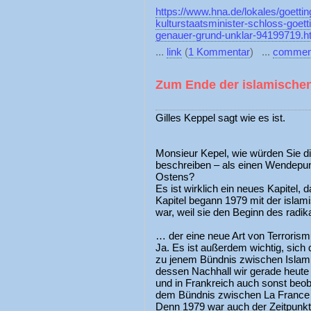
https://www.hna.de/lokales/goetting
kulturstaatsminister-schloss-goet
genauer-grund-unklar-94199719.h
...
link
(
1 Kommentar
) ...
commen
Zum Ende der islamischen
Gilles Keppel sagt wie es ist.
Monsieur Kepel, wie würden Sie di
beschreiben – als einen Wendepun
Ostens?
Es ist wirklich ein neues Kapitel,
Kapitel begann 1979 mit der islam
war, weil sie den Beginn des radik
… der eine neue Art von Terrorismu
Ja. Es ist außerdem wichtig, sich 
zu jenem Bündnis zwischen Isla
dessen Nachhall wir gerade heute 
und in Frankreich auch sonst beob
dem Bündnis zwischen La France 
Denn 1979 war auch der Zeitpunkt