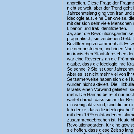
angreifen. Diese Frage der Fragmen
nicht so weit, aber der Trend geht 
Jahrzehntelang ging von Iran und 
Ideologie aus, eine Denkweise, die
mit der sich sehr viele Menschen ni
Libanon und Irak identifizierten.
Ja, aber die Revolutionsgarden sel
pragmatisch, sie verdienen Geld. D
Bevölkerung zusammenhält. Es wi
die demonstrieren, und einen Nach
im iranischen Staatsfernsehen de
war eine Reverenz an die Frömmigk
glaube, dass die Ideologie ihre Kraf
So schnell? Sie ist über Jahrzehn
Aber es ist nicht mehr viel von ihr 
Seltsamerweise haben sich die Hu
wurden nicht aktiviert. Die Hizbul
Israelis einen Vorwand geliefert, sie
mehr. Die Hamas betreibt nur noc
wartet darauf, dass sie an der Reih
ein wenig aktiv sind, sind die pro-i
Ich denke, dass die ideologische 
mit dem 1979 entstandenen Isla
zusammengebrochen ist. Heute blei
Revolutionsgarden, für eine gewis
sie hoffen, dass diese Zeit so lan