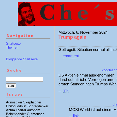
Mittwoch, 6. November 2024
Navigation
Trump again
Startseite
Themen
Gott ogott. Situation normal all fuc
...
comment
Blogger.de Startseite
kooglesch
Suche
US Aktien einmal ausgenommen, abe
durchschnittliche Vermögen amerik
ersten Stunden nach Trumps Wahl
...
link
Issues
Agnostiker Skeptischer
ch
Philobuddhist Schrägdenker
MCSI World ist auf einem H
Antira libertär autonom
Bekennender Gutmensch
...
link