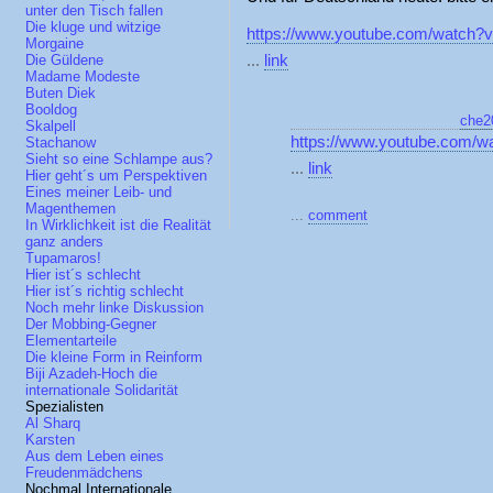
unter den Tisch fallen
Die kluge und witzige
https://www.youtube.com/watch?
Morgaine
...
link
Die Güldene
Madame Modeste
Buten Diek
Booldog
che2
Skalpell
https://www.youtube.com
Stachanow
Sieht so eine Schlampe aus?
...
link
Hier geht´s um Perspektiven
Eines meiner Leib- und
Magenthemen
...
comment
In Wirklichkeit ist die Realität
ganz anders
Tupamaros!
Hier ist´s schlecht
Hier ist´s richtig schlecht
Noch mehr linke Diskussion
Der Mobbing-Gegner
Elementarteile
Die kleine Form in Reinform
Biji Azadeh-Hoch die
internationale Solidarität
Spezialisten
Al Sharq
Karsten
Aus dem Leben eines
Freudenmädchens
Nochmal Internationale