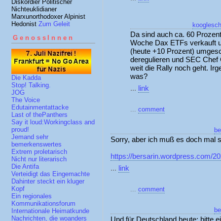
Diskordier Politischer
Nichteuklidianer
Marxunorthodoxer Alpinist
Hedonist
Zum Geleit
kooglesch
Da sind auch ca. 60 Prozent
GenossInnen
Woche Dax ETFs verkauft u
(heute +10 Prozent) umgesc
deregulieren und SEC Chef 
weit die Rally noch geht. Ir
was?
Die Kadda
Stop! Talking.
...
link
JOG
The Voice
Edutainmentattacke
...
comment
Last of thePanthers
Say it loud:Workingclass and
proud!
be
Jemand sehr
Sorry, aber ich muß es doch mal s
bemerkenswertes
Extrem proletarisch
https://bersarin.wordpress.com/20
Nicht nur literarisch
Die Antifa
...
link
Verteidigt das Eingemachte
Dahinter steckt ein kluger
Kopf
...
comment
Ein regionales
Kommunikationsforum
be
Internationale Heimatkunde
Nachrichten, die woanders
Und für Deutschland heute: bitte e