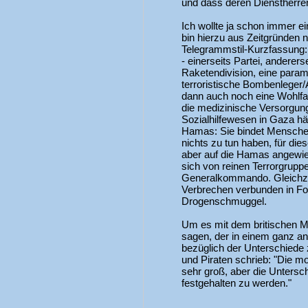
und dass deren Dienstherre
Ich wollte ja schon immer 
bin hierzu aus Zeitgründen 
Telegrammstil-Kurzfassung:
- einerseits Partei, anderers
Raketendivision, eine parami
terroristische Bombenleger/At
dann auch noch eine Wohlfa
die medizinische Versorgu
Sozialhilfewesen in Gaza hän
Hamas: Sie bindet Menschen
nichts zu tun haben, für die
aber auf die Hamas angewies
sich von reinen Terrorgrupp
Generalkommando. Gleichzeit
Verbrechen verbunden in Fo
Drogenschmuggel.
Um es mit dem britischen Ma
sagen, der in einem ganz 
bezüglich der Unterschiede
und Piraten schrieb: "Die m
sehr groß, aber die Untersc
festgehalten zu werden."