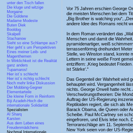
unter den Tisch fallen
Die kluge und witzige
Vor 75 Jahren erschien George O
Morgaine
die meisten Menschen bei dem Tit
Die Güldene
„Big Brother is watching you“, „De
Madame Modeste
andere Idee des Romans reicht wei
Buten Diek
Booldog
In dem Roman verändert das „Wahr
Skalpell
Menschen und damit die Wahrheit. 
Stachanow
Sieht so eine Schlampe aus?
pyramidenartiger, weiß schimmern
Hier geht´s um Perspektiven
terrassenförmig dreihundert Meter 
Eines meiner Leib- und
Stelle, wo Winston stand, konnte
Magenthemen
Lettern in seine weiße Front gemei
In Wirklichkeit ist die Realität
entziffern: ,Krieg bedeutet Frieden 
ganz anders
ist Stärke‘.“
Tupamaros!
Hier ist´s schlecht
Hier ist´s richtig schlecht
Das Gegenteil der Wahrheit wird g
Noch mehr linke Diskussion
behauptet wird. Vergangenheit läs
Der Mobbing-Gegner
nichts. George Orwell hatte recht
Elementarteile
Verschwörungstheorien: Die Mondl
Die kleine Form in Reinform
Auftrag der US-Regierung inszeni
Biji Azadeh-Hoch die
Reptiloiden regiert, die sich als 
internationale Solidarität
Barack Obama, die Queen oder Ang
Spezialisten
Scheibe. Paul McCartney sei schon
Al Sharq
Karsten
eingefroren, und Elvis lebe noch. 
Aus dem Leben eines
Terroranschläge am 11. September
Freudenmädchens
New York seien von der US-Regier
Nochmal Internationale