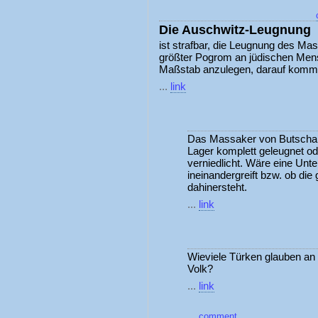
Die Auschwitz-Leugnung
ist strafbar, die Leugnung des M
größter Pogrom an jüdischen Mensc
Maßstab anzulegen, darauf kommt 
...
link
Das Massaker von Butscha 
Lager komplett geleugnet od
verniedlicht. Wäre eine Unt
ineinandergreift bzw. ob die
dahinersteht.
...
link
Wieviele Türken glauben a
Volk?
...
link
...
comment