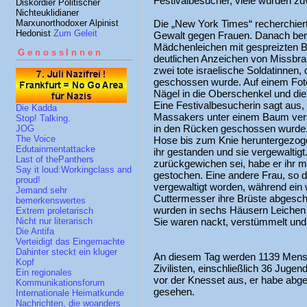
Festivalbesucher, viele wurden zuv
Diskordier Politischer
Nichteuklidianer
Marxunorthodoxer Alpinist
Die „New York Times“ recherchiert
Hedonist
Zum Geleit
Gewalt gegen Frauen. Danach ber
Mädchenleichen mit gespreizten B
GenossInnen
deutlichen Anzeichen von Missbra
zwei tote israelische Soldatinnen, 
geschossen wurde. Auf einem Foto 
Nägel in die Oberschenkel und d
Eine Festivalbesucherin sagt aus,
Die Kadda
Massakers unter einem Baum verst
Stop! Talking.
in den Rücken geschossen wurde. 
JOG
The Voice
Hose bis zum Knie heruntergezoge
Edutainmentattacke
ihr gestanden und sie vergewaltig
Last of thePanthers
zurückgewichen sei, habe er ihr 
Say it loud:Workingclass and
gestochen. Eine andere Frau, so d
proud!
vergewaltigt worden, während ein
Jemand sehr
Cuttermesser ihre Brüste abgeschn
bemerkenswertes
wurden in sechs Häusern Leichen
Extrem proletarisch
Sie waren nackt, verstümmelt und 
Nicht nur literarisch
Die Antifa
Verteidigt das Eingemachte
Dahinter steckt ein kluger
An diesem Tag werden 1139 Mensc
Kopf
Zivilisten, einschließlich 36 Jugen
Ein regionales
vor der Knesset aus, er habe abge
Kommunikationsforum
gesehen.
Internationale Heimatkunde
Nachrichten, die woanders