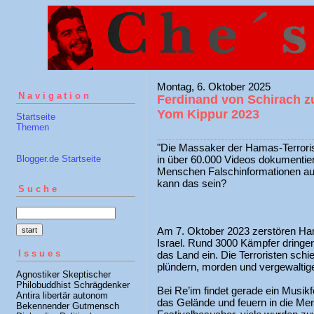
Montag, 6. Oktober 2025
Navigation
Ferdinand von Schirach 
Yom Kippur 2023
Startseite
Themen
"Die Massaker der Hamas-Terrorist
Blogger.de Startseite
in über 60.000 Videos dokumentie
Menschen Falschinformationen au
kann das sein?
Suche
Am 7. Oktober 2023 zerstören Ha
Israel. Rund 3000 Kämpfer dringen
Issues
das Land ein. Die Terroristen schi
plündern, morden und vergewaltige
Agnostiker Skeptischer
Philobuddhist Schrägdenker
Bei Re’im findet gerade ein Musikfe
Antira libertär autonom
das Gelände und feuern in die Me
Bekennender Gutmensch