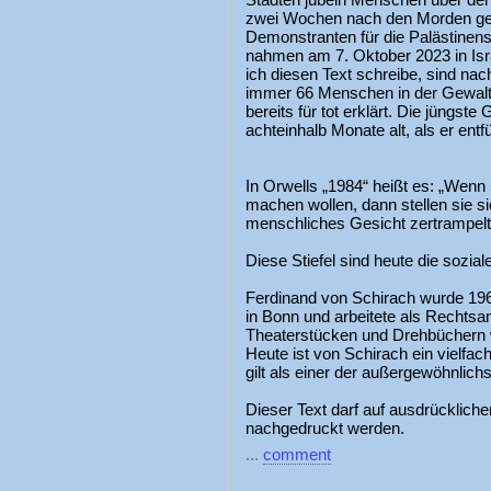
zwei Wochen nach den Morden ge
Demonstranten für die Palästinense
nahmen am 7. Oktober 2023 in Isr
ich diesen Text schreibe, sind na
immer 66 Menschen in der Gewalt
bereits für tot erklärt. Die jüngste
achteinhalb Monate alt, als er entf
In Orwells „1984“ heißt es: „Wenn 
machen wollen, dann stellen sie sic
menschliches Gesicht zertrampelt 
Diese Stiefel sind heute die sozia
Ferdinand von Schirach wurde 196
in Bonn und arbeitete als Rechtsan
Theaterstücken und Drehbüchern wu
Heute ist von Schirach ein vielfac
gilt als einer der außergewöhnlichst
Dieser Text darf auf ausdrücklich
nachgedruckt werden.
...
comment