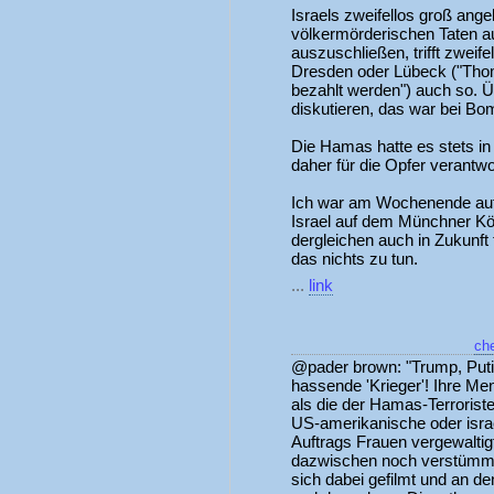
Israels zweifellos groß ange
völkermörderischen Taten au
auszuschließen, trifft zweif
Dresden oder Lübeck ("Th
bezahlt werden") auch so. 
diskutieren, das war bei Bo
Die Hamas hatte es stets in
daher für die Opfer verantwo
Ich war am Wochenende auf 
Israel auf dem Münchner Kö
dergleichen auch in Zukunft 
das nichts zu tun.
...
link
ch
@pader brown: "Trump, Puti
hassende 'Krieger'! Ihre Me
als die der Hamas-Terroristen
US-amerikanische oder isra
Auftrags Frauen vergewaltig
dazwischen noch verstümmel
sich dabei gefilmt und an d