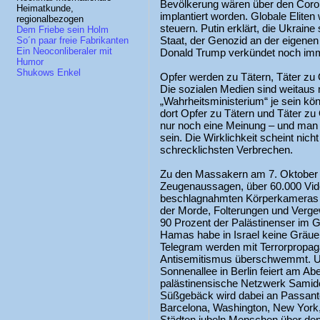
Bevölkerung wären über den Coron
Heimatkunde,
implantiert worden. Globale Elit
regionalbezogen
steuern. Putin erklärt, die Ukraine
Dem Friebe sein Holm
Staat, der Genozid an der eigene
So´n paar freie Fabrikanten
Ein Neoconliberaler mit
Donald Trump verkündet noch imm
Humor
Shukows Enkel
Opfer werden zu Tätern, Täter zu
Die sozialen Medien sind weitaus m
„Wahrheitsministerium“ je sein kö
dort Opfer zu Tätern und Täter zu
nur noch eine Meinung – und man 
sein. Die Wirklichkeit scheint nich
schrecklichsten Verbrechen.
Zu den Massakern am 7. Oktober 2
Zeugenaussagen, über 60.000 Vid
beschlagnahmten Körperkameras de
der Morde, Folterungen und Verge
90 Prozent der Palästinenser im G
Hamas habe in Israel keine Gräuelt
Telegram werden mit Terrorpropag
Antisemitismus überschwemmt. Und
Sonnenallee in Berlin feiert am A
palästinensische Netzwerk Samid
Süßgebäck wird dabei an Passant
Barcelona, Washington, New York
Städten jubeln Menschen über den 