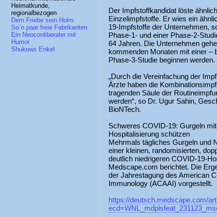
Heimatkunde,
Der Impfstoffkandidat löste ähnli
regionalbezogen
Einzelimpfstoffe. Er wies ein ähnl
Dem Friebe sein Holm
19-Impfstoffe der Unternehmen, so
So´n paar freie Fabrikanten
Phase-1- und einer Phase-2-Studie
Ein Neoconliberaler mit
Humor
64 Jahren. Die Unternehmen gehen
Shukows Enkel
kommenden Monaten mit einer – be
Phase-3-Studie beginnen werden.
„Durch die Vereinfachung der Impf
Ärzte haben die Kombinationsimpfs
tragenden Säule der Routineimp
werden“, so Dr. Ugur Sahin, Gesc
BioNTech.
Schweres COVID-19: Gurgeln mit 
Hospitalisierung schützen
Mehrmals tägliches Gurgeln und 
einer kleinen, randomisierten, dopp
deutlich niedrigeren COVID-19-Hos
Medscape.com berichtet. Die Erge
der Jahrestagung des American Co
Immunology (ACAAI) vorgestellt.
https://deutsch.medscape.com/art
ecd=WNL_mdplsfeat_231123_msc