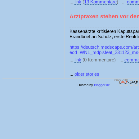
...
link
(
13 Kommentare
) ...
comm
Arztpraxen stehen vor de
Kassenärzte kritisieren Kaputtsp
Brandbrief an Scholz, erste Reakt
https://deutsch.medscape.com/art
ecd=WNL_mdplsfeat_231123_msc
...
link
(0 Kommentare) ...
comme
...
older stories
Hosted by
Blogger.de
-