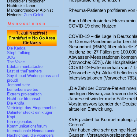
Diskordier Politischer
Nichteuklidianer
Rheuma-Patienten profitieren vo
Marxunorthodoxer Alpinist
Hedonist
Zum Geleit
Auch höher dosiertes Fluvoxamin 
GenossInnen
COVID-19 ohne Nutzen
COVID-19 – die Lage in Deutschl
Im Corona-Pandemieradar berichte
Gesundheit (BMG) über aktuelle Z
Die Kadda
Inzidenz bei 27 Fällen pro 100.00
Stop! Talking.
Abwasser-Messstationen konnten
JOG
(Vorwoche: 65%). Als Hospitalisi
The Voice
Edutainmentattacke
COVID⁠-⁠19-Fälle innerhalb von 7 
Last of thePanthers
(Vorwoche: 5,5). Aktuell befinden
Say it loud:Workingclass and
Intensivstationen (Vorwoche: 783)
proud!
Jemand sehr
„Die Zahl der Corona-Patientinnen
bemerkenswertes
niedrigen Niveau, auch wenn die Kl
Extrem proletarisch
Jahreszeit wieder mehr Fälle meld
Nicht nur literarisch
Die Antifa
Vorstandsvorsitzender der Deutsc
Verteidigt das Eingemachte
aktuellen Entwicklung.
Dahinter steckt ein kluger
Kopf
KVB plädiert für Kombi-Impfung: „
Ein regionales
Corona“
Kommunikationsforum
„Wir haben eine sehr geringe Nac
Internationale Heimatkunde
Gassen, Vorstandsvorsitzender de
Nachrichten, die woanders