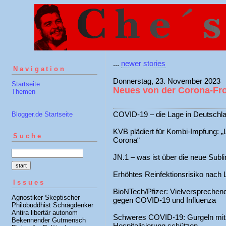
...
newer stories
Navigation
Donnerstag, 23. November 2023
Startseite
Neues von der Corona-Fr
Themen
COVID-19 – die Lage in Deutschl
Blogger.de Startseite
KVB plädiert für Kombi-Impfung: „
Suche
Corona“
JN.1 – was ist über die neue Sub
Erhöhtes Reinfektionsrisiko nac
Issues
BioNTech/Pfizer: Vielversprechen
Agnostiker Skeptischer
gegen COVID-19 und Influenza
Philobuddhist Schrägdenker
Antira libertär autonom
Schweres COVID-19: Gurgeln mit 
Bekennender Gutmensch
Hospitalisierung schützen