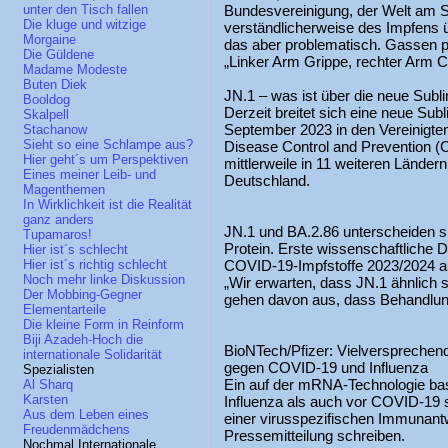
Bundesvereinigung, der Welt am So
unter den Tisch fallen
Die kluge und witzige
verständlicherweise des Impfens ü
Morgaine
das aber problematisch. Gassen pl
Die Güldene
„Linker Arm Grippe, rechter Arm C
Madame Modeste
Buten Diek
JN.1 – was ist über die neue Sub
Booldog
Derzeit breitet sich eine neue Sub
Skalpell
September 2023 in den Vereinigten
Stachanow
Sieht so eine Schlampe aus?
Disease Control and Prevention (
Hier geht´s um Perspektiven
mittlerweile in 11 weiteren Ländern
Eines meiner Leib- und
Deutschland.
Magenthemen
In Wirklichkeit ist die Realität
ganz anders
JN.1 und BA.2.86 unterscheiden sic
Tupamaros!
Protein. Erste wissenschaftliche D
Hier ist´s schlecht
COVID-19-Impfstoffe 2023/2024 a
Hier ist´s richtig schlecht
Noch mehr linke Diskussion
„Wir erwarten, dass JN.1 ähnlich 
Der Mobbing-Gegner
gehen davon aus, dass Behandlun
Elementarteile
Die kleine Form in Reinform
Biji Azadeh-Hoch die
BioNTech/Pfizer: Vielversprechen
internationale Solidarität
gegen COVID-19 und Influenza
Spezialisten
Ein auf der mRNA-Technologie basi
Al Sharq
Karsten
Influenza als auch vor COVID-19 s
Aus dem Leben eines
einer virusspezifischen Immunantw
Freudenmädchens
Pressemitteilung schreiben.
Nochmal Internationale