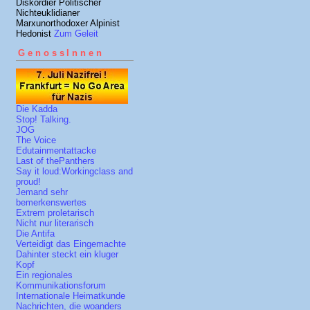
Diskordier Politischer
Nichteuklidianer
Marxunorthodoxer Alpinist
Hedonist
Zum Geleit
GenossInnen
Die Kadda
Stop! Talking.
JOG
The Voice
Edutainmentattacke
Last of thePanthers
Say it loud:Workingclass and
proud!
Jemand sehr
bemerkenswertes
Extrem proletarisch
Nicht nur literarisch
Die Antifa
Verteidigt das Eingemachte
Dahinter steckt ein kluger
Kopf
Ein regionales
Kommunikationsforum
Internationale Heimatkunde
Nachrichten, die woanders