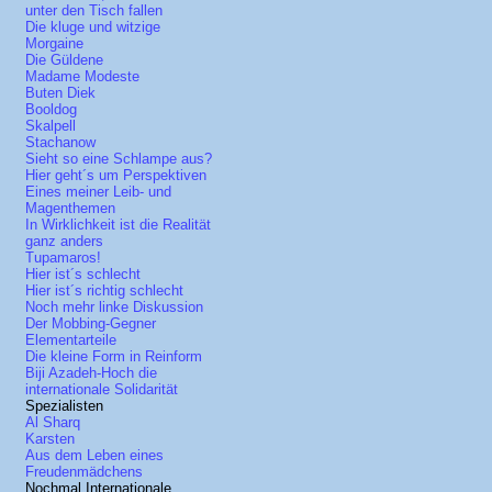
unter den Tisch fallen
Die kluge und witzige
Morgaine
Die Güldene
Madame Modeste
Buten Diek
Booldog
Skalpell
Stachanow
Sieht so eine Schlampe aus?
Hier geht´s um Perspektiven
Eines meiner Leib- und
Magenthemen
In Wirklichkeit ist die Realität
ganz anders
Tupamaros!
Hier ist´s schlecht
Hier ist´s richtig schlecht
Noch mehr linke Diskussion
Der Mobbing-Gegner
Elementarteile
Die kleine Form in Reinform
Biji Azadeh-Hoch die
internationale Solidarität
Spezialisten
Al Sharq
Karsten
Aus dem Leben eines
Freudenmädchens
Nochmal Internationale