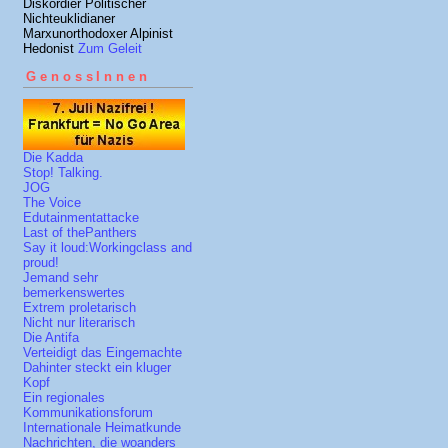
Diskordier Politischer
Nichteuklidianer
Marxunorthodoxer Alpinist
Hedonist
Zum Geleit
GenossInnen
Die Kadda
Stop! Talking.
JOG
The Voice
Edutainmentattacke
Last of thePanthers
Say it loud:Workingclass and
proud!
Jemand sehr
bemerkenswertes
Extrem proletarisch
Nicht nur literarisch
Die Antifa
Verteidigt das Eingemachte
Dahinter steckt ein kluger
Kopf
Ein regionales
Kommunikationsforum
Internationale Heimatkunde
Nachrichten, die woanders