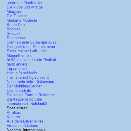
unter den Tisch fallen
Die kluge und witzige
Morgaine
Die Güldene
Madame Modeste
Buten Diek
Booldog
Skalpell
Stachanow
Sieht so eine Schlampe aus?
Hier geht´s um Perspektiven
Eines meiner Leib- und
Magenthemen
In Wirklichkeit ist die Realität
ganz anders
Tupamaros!
Hier ist´s schlecht
Hier ist´s richtig schlecht
Noch mehr linke Diskussion
Der Mobbing-Gegner
Elementarteile
Die kleine Form in Reinform
Biji Azadeh-Hoch die
internationale Solidarität
Spezialisten
Al Sharq
Karsten
Aus dem Leben eines
Freudenmädchens
Nochmal Internationale