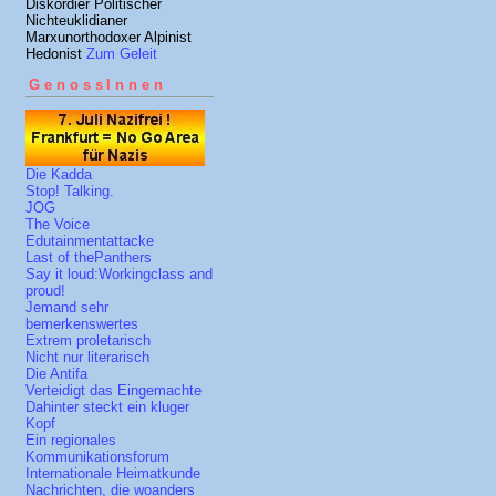
Diskordier Politischer
Nichteuklidianer
Marxunorthodoxer Alpinist
Hedonist
Zum Geleit
GenossInnen
Die Kadda
Stop! Talking.
JOG
The Voice
Edutainmentattacke
Last of thePanthers
Say it loud:Workingclass and
proud!
Jemand sehr
bemerkenswertes
Extrem proletarisch
Nicht nur literarisch
Die Antifa
Verteidigt das Eingemachte
Dahinter steckt ein kluger
Kopf
Ein regionales
Kommunikationsforum
Internationale Heimatkunde
Nachrichten, die woanders