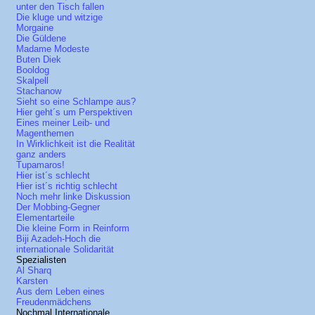
unter den Tisch fallen
Die kluge und witzige
Morgaine
Die Güldene
Madame Modeste
Buten Diek
Booldog
Skalpell
Stachanow
Sieht so eine Schlampe aus?
Hier geht´s um Perspektiven
Eines meiner Leib- und
Magenthemen
In Wirklichkeit ist die Realität
ganz anders
Tupamaros!
Hier ist´s schlecht
Hier ist´s richtig schlecht
Noch mehr linke Diskussion
Der Mobbing-Gegner
Elementarteile
Die kleine Form in Reinform
Biji Azadeh-Hoch die
internationale Solidarität
Spezialisten
Al Sharq
Karsten
Aus dem Leben eines
Freudenmädchens
Nochmal Internationale