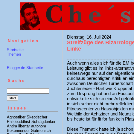
Dienstag, 16. Juli 2024
Navigation
Streifzüge des Bizarrolog
Linke
Startseite
Themen
Auch wenn alles sich für die EM b
Blogger.de Startseite
Leistung gibt es im links-alternati
keineswegs nur auf den eigentlich
durchaus berechtigten Kritik an ei
Suche
zwischen Deutscher Turnerschaft u
Juchtenleder - Hart wie Kruppstah
zum Ursprung hat und an Foucault
entwickelte sich so eine Art gefühl
in sich selber nicht mehr reflektie
Issues
Fitnesscenter zu Hassobjekten ma
Weltbild der Achtziger und Neunz
Agnostiker Skeptischer
bis heute ist für fit for fun kein Plat
Philobuddhist Schrägdenker
Antira libertär autonom
Diese Thematik hatte ich ja schon
Bekennender Gutmensch