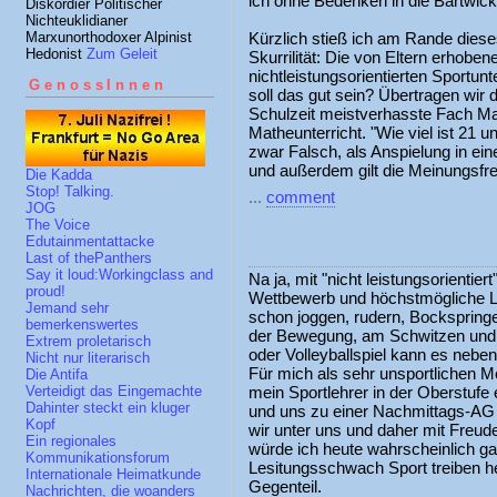
ich ohne Bedenken in die Bartwic
Diskordier Politischer
Nichteuklidianer
Marxunorthodoxer Alpinist
Kürzlich stieß ich am Rande dies
Hedonist
Zum Geleit
Skurrilität: Die von Eltern erhobe
nichtleistungsorientierten Sportun
GenossInnen
soll das gut sein? Übertragen wir 
Schulzeit meistverhasste Fach Math
Matheunterricht. "Wie viel ist 21 un
zwar Falsch, als Anspielung in ei
und außerdem gilt die Meinungsfre
Die Kadda
Stop! Talking.
...
comment
JOG
The Voice
Edutainmentattacke
Last of thePanthers
Say it loud:Workingclass and
Na ja, mit "nicht leistungsorientiert
proud!
Wettbewerb und höchstmögliche Le
Jemand sehr
schon joggen, rudern, Bockspringe
bemerkenswertes
der Bewegung, am Schwitzen und
Extrem proletarisch
oder Volleyballspiel kann es nebe
Nicht nur literarisch
Für mich als sehr unsportlichen 
Die Antifa
mein Sportlehrer in der Oberstufe
Verteidigt das Eingemachte
Dahinter steckt ein kluger
und uns zu einer Nachmittags-AG n
Kopf
wir unter uns und daher mit Freud
Ein regionales
würde ich heute wahrscheinlich gar
Kommunikationsforum
Lesitungsschwach Sport treiben hei
Internationale Heimatkunde
Gegenteil.
Nachrichten, die woanders