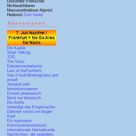
Diskordier Politischer
Nichteuklidianer
Marxunorthodoxer Alpinist
Hedonist
Zum Geleit
GenossInnen
Die Kadda
Stop! Talking.
JOG
The Voice
Edutainmentattacke
Last of thePanthers
Say it loud:Workingclass and
proud!
Jemand sehr
bemerkenswertes
Extrem proletarisch
Nicht nur literarisch
Die Antifa
Verteidigt das Eingemachte
Dahinter steckt ein kluger
Kopf
Ein regionales
Kommunikationsforum
Internationale Heimatkunde
Nachrichten, die woanders