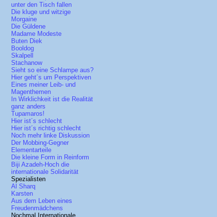
unter den Tisch fallen
Die kluge und witzige
Morgaine
Die Güldene
Madame Modeste
Buten Diek
Booldog
Skalpell
Stachanow
Sieht so eine Schlampe aus?
Hier geht´s um Perspektiven
Eines meiner Leib- und
Magenthemen
In Wirklichkeit ist die Realität
ganz anders
Tupamaros!
Hier ist´s schlecht
Hier ist´s richtig schlecht
Noch mehr linke Diskussion
Der Mobbing-Gegner
Elementarteile
Die kleine Form in Reinform
Biji Azadeh-Hoch die
internationale Solidarität
Spezialisten
Al Sharq
Karsten
Aus dem Leben eines
Freudenmädchens
Nochmal Internationale