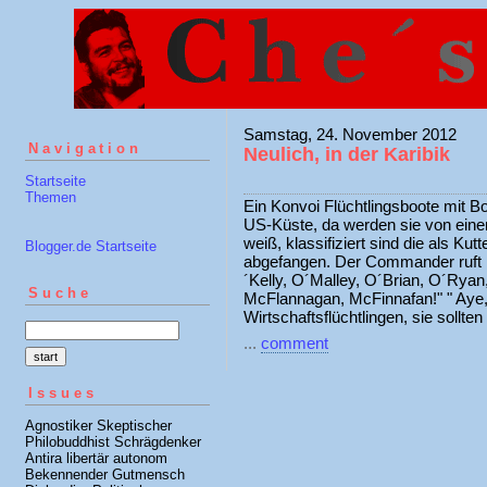
Samstag, 24. November 2012
Navigation
Neulich, in der Karibik
Startseite
Themen
Ein Konvoi Flüchtlingsboote mit Bo
US-Küste, da werden sie von einer
weiß, klassifiziert sind die als Kut
Blogger.de Startseite
abgefangen. Der Commander ruft ü
´Kelly, O´Malley, O´Brian, O´Rya
Suche
McFlannagan, McFinnafan!" " Aye, 
Wirtschaftsflüchtlingen, sie sollten
...
comment
Issues
Agnostiker Skeptischer
Philobuddhist Schrägdenker
Antira libertär autonom
Bekennender Gutmensch