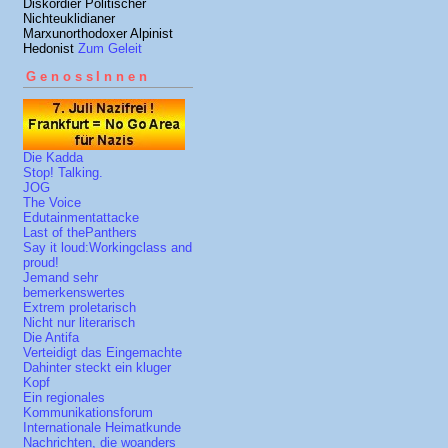
Diskordier Politischer
Nichteuklidianer
Marxunorthodoxer Alpinist
Hedonist
Zum Geleit
GenossInnen
Die Kadda
Stop! Talking.
JOG
The Voice
Edutainmentattacke
Last of thePanthers
Say it loud:Workingclass and
proud!
Jemand sehr
bemerkenswertes
Extrem proletarisch
Nicht nur literarisch
Die Antifa
Verteidigt das Eingemachte
Dahinter steckt ein kluger
Kopf
Ein regionales
Kommunikationsforum
Internationale Heimatkunde
Nachrichten, die woanders