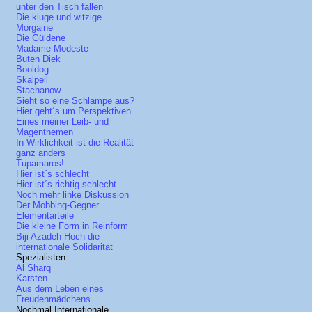
unter den Tisch fallen
Die kluge und witzige
Morgaine
Die Güldene
Madame Modeste
Buten Diek
Booldog
Skalpell
Stachanow
Sieht so eine Schlampe aus?
Hier geht´s um Perspektiven
Eines meiner Leib- und
Magenthemen
In Wirklichkeit ist die Realität
ganz anders
Tupamaros!
Hier ist´s schlecht
Hier ist´s richtig schlecht
Noch mehr linke Diskussion
Der Mobbing-Gegner
Elementarteile
Die kleine Form in Reinform
Biji Azadeh-Hoch die
internationale Solidarität
Spezialisten
Al Sharq
Karsten
Aus dem Leben eines
Freudenmädchens
Nochmal Internationale