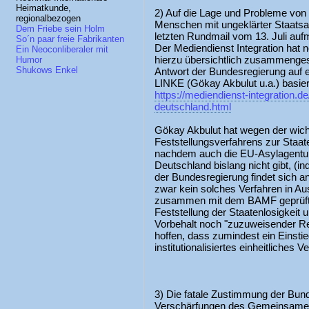
Heimatkunde,
2) Auf die Lage und Probleme vo
regionalbezogen
Menschen mit ungeklärter Staatsan
Dem Friebe sein Holm
letzten Rundmail vom 13. Juli a
So´n paar freie Fabrikanten
Der Mediendienst Integration hat 
Ein Neoconliberaler mit
hierzu übersichtlich zusammengest
Humor
Shukows Enkel
Antwort der Bundesregierung auf e
LINKE (Gökay Akbulut u.a.) basie
https://mediendienst-integration.de/
deutschland.html
Gökay Akbulut hat wegen der wichti
Feststellungsverfahrens zur Staat
nachdem auch die EU-Asylagentur 
Deutschland bislang nicht gibt, (in
der Bundesregierung findet sich an
zwar kein solches Verfahren in Au
zusammen mit dem BAMF geprüft, i
Feststellung der Staatenlosigkeit 
Vorbehalt noch "zuzuweisender Re
hoffen, dass zumindest ein Einstie
institutionalisiertes einheitliches 
3) Die fatale Zustimmung der Bund
Verschärfungen des Gemeinsame