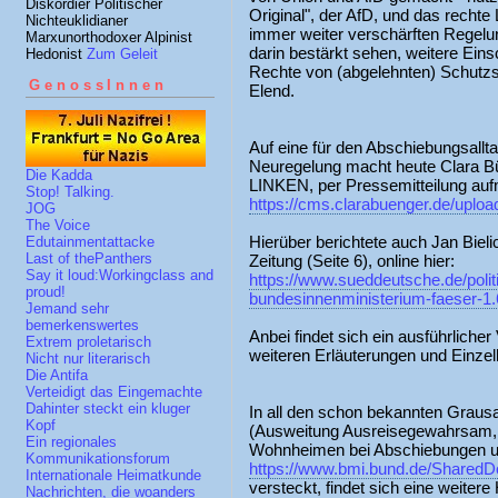
Diskordier Politischer
Original", der AfD, und das rechte
Nichteuklidianer
immer weiter verschärften Regelu
Marxunorthodoxer Alpinist
darin bestärkt sehen, weitere Ei
Hedonist
Zum Geleit
Rechte von (abgelehnten) Schutzs
GenossInnen
Elend.
Auf eine für den Abschiebungsallt
Neuregelung macht heute Clara Bün
Die Kadda
LINKEN, per Pressemitteilung au
Stop! Talking.
https://cms.clarabuenger.de/upl
JOG
The Voice
Hierüber berichtete auch Jan Bieli
Edutainmentattacke
Last of thePanthers
Zeitung (Seite 6), online hier:
Say it loud:Workingclass and
https://www.sueddeutsche.de/polit
proud!
bundesinnenministerium-faeser-1
Jemand sehr
bemerkenswertes
Anbei findet sich ein ausführlich
Extrem proletarisch
weiteren Erläuterungen und Einzel
Nicht nur literarisch
Die Antifa
Verteidigt das Eingemachte
Dahinter steckt ein kluger
In all den schon bekannten Graus
Kopf
(Ausweitung Ausreisegewahrsam, 
Ein regionales
Wohnheimen bei Abschiebungen us
Kommunikationsforum
https://www.bmi.bund.de/SharedD
Internationale Heimatkunde
versteckt, findet sich eine weitere 
Nachrichten, die woanders