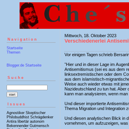
Mittwoch, 18. Oktober 2023
Navigation
Verschiedenerlei Antisem
Startseite
Themen
Vor einigen Tagen schrieb Bersarin
"Hier und in dieser Lage im Augen
Blogger.de Startseite
Antisemitismus (sei es aus dem r
linksextremistischen oder dem Co
Suche
aus dem islamistisch-migrantischen
Weise auch wieder etwas mit jen
Nazideutschland zu tun hat. Aber d
kann man analysieren, wenn man in
Und dieser importierte Antisemit
Issues
Thema Migration und Integration zu
Agnostiker Skeptischer
Philobuddhist Schrägdenker
Und diesen analytischen Blick in d
Antira libertär autonom
vornehmen, um aufzuzeigen, was 
Bekennender Gutmensch