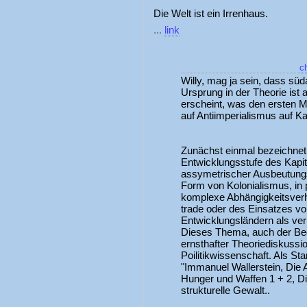
Die Welt ist ein Irrenhaus.
...
link
c
Willy, mag ja sein, dass sü
Ursprung in der Theorie ist a
erscheint, was den ersten M
auf Antiimperialismus auf K
Zunächst einmal bezeichnet
Entwicklungsstufe des Kapita
assymetrischer Ausbeutungsv
Form von Kolonialismus, in p
komplexe Abhängigkeitsverhä
trade oder des Einsatzes von 
Entwicklungsländern als ve
Dieses Thema, auch der Beg
ernsthafter Theoriediskussi
Poilitikwissenschaft. Als St
"Immanuel Wallerstein, Die 
Hunger und Waffen 1 + 2, D
strukturelle Gewalt..