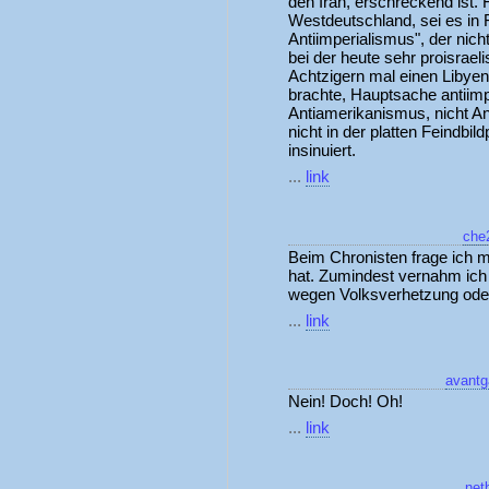
den Iran, erschreckend ist. 
Westdeutschland, sei es in 
Antiimperialismus", der nich
bei der heute sehr proisraeli
Achtzigern mal einen Libyen
brachte, Hauptsache antiimpe
Antiamerikanismus, nicht An
nicht in der platten Feindbild
insinuiert.
...
link
che
Beim Chronisten frage ich m
hat. Zumindest vernahm ich
wegen Volksverhetzung oder 
...
link
avantg
Nein! Doch! Oh!
...
link
net