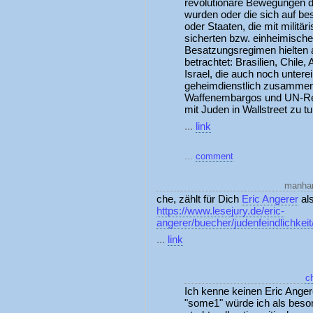
revolutionäre Bewegungen d
wurden oder die sich auf be
oder Staaten, die mit militä
sicherten bzw. einheimisch
Besatzungsregimen hielten a
betrachtet: Brasilien, Chile,
Israel, die auch noch untere
geheimdienstlich zusammena
Waffenembargos und UN-Reso
mit Juden in Wallstreet zu tu
...
link
...
comment
manhar
che, zählt für Dich
Eric Angerer
als
https://www.lesejury.de/eric-
angerer/buecher/judenfeindlichke
...
link
c
Ich kenne keinen Eric Anger
"some1" würde ich als beso