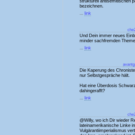
strukturell antisemitischen
bezeichnen.
...
link
che
Und Dein immer neues Einbr
minder sachfremden Themen 
...
link
avantg
Die Kaperung des Chronisten
nur Selbstgespräche hält.
Hat eine Überdosis Schwar
dahingerafft?
...
link
che
@Willy, wo ich Dir wieder Re
lateinamerikanische Linke in
Vulgärantiimperialismus vert