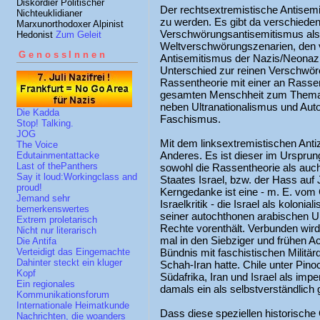
Diskordier Politischer
Der rechtsextremistische Antisemi
Nichteuklidianer
zu werden. Es gibt da verschiede
Marxunorthodoxer Alpinist
Verschwörungsantisemitismus als
Hedonist
Zum Geleit
Weltverschwörungszenarien, den v
GenossInnen
Antisemitismus der Nazis/Neonazi
Unterschied zur reinen Verschwöro
Rassentheorie mit einer an Rasse
gesamten Menschheit zum Thema 
neben Ultranationalismus und Aut
Die Kadda
Faschismus.
Stop! Talking.
JOG
Mit dem linksextremistischen Anti
The Voice
Anderes. Es ist dieser im Ursprun
Edutainmentattacke
Last of thePanthers
sowohl die Rassentheorie als auc
Say it loud:Workingclass and
Staates Israel, bzw. der Hass auf 
proud!
Kerngedanke ist eine - m. E. vom
Jemand sehr
Israelkritik - die Israel als kolonial
bemerkenswertes
seiner autochthonen arabischen U
Extrem proletarisch
Rechte vorenthält. Verbunden wird 
Nicht nur literarisch
mal in den Siebziger und frühen Ac
Die Antifa
Bündnis mit faschistischen Militär
Verteidigt das Eingemachte
Dahinter steckt ein kluger
Schah-Iran hatte. Chile unter Pinoc
Kopf
Südafrika, Iran und Israel als impe
Ein regionales
damals ein als selbstverständlich
Kommunikationsforum
Internationale Heimatkunde
Dass diese speziellen historische
Nachrichten, die woanders