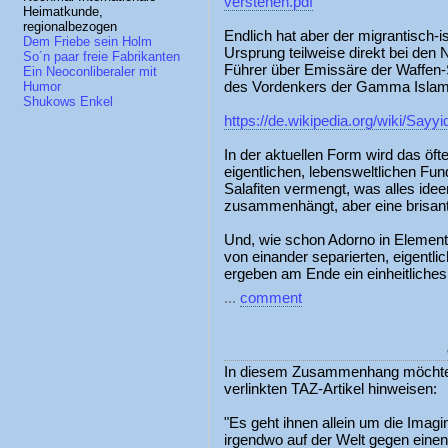
verstehen.pdf
Heimatkunde,
regionalbezogen
Endlich hat aber der migrantisch-
Dem Friebe sein Holm
Ursprung teilweise direkt bei den 
So´n paar freie Fabrikanten
Führer über Emissäre der Waffen-S
Ein Neoconliberaler mit
des Vordenkers der Gamma Islam
Humor
Shukows Enkel
https://de.wikipedia.org/wiki/Sayy
In der aktuellen Form wird das öf
eigentlichen, lebensweltlichen F
Salafiten vermengt, was alles idee
zusammenhängt, aber eine brisant
Und, wie schon Adorno in Element
von einander separierten, eigentl
ergeben am Ende ein einheitliches 
...
comment
In diesem Zusammenhang möchte 
verlinkten TAZ-Artikel hinweisen:
"Es geht ihnen allein um die Imag
irgendwo auf der Welt gegen einen