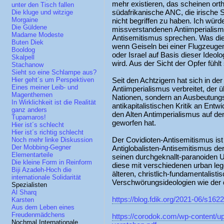
mehr existieren, das scheinen or
unter den Tisch fallen
südafrikanische ANC, die irische 
Die kluge und witzige
Morgaine
nicht begriffen zu haben. Ich würde
Die Güldene
missverstandenen Antiimperialism
Madame Modeste
Antisemitismus sprechen. Was die
Buten Diek
wenn Geiseln bei einer Flugzeugen
Booldog
oder Israel auf Basis dieser Ideo
Skalpell
wird. Aus der Sicht der Opfer fühlt
Stachanow
Sieht so eine Schlampe aus?
Seit den Achtzigern hat sich in de
Hier geht´s um Perspektiven
Eines meiner Leib- und
Antiimperialismus verbreitet, der 
Magenthemen
Nationen, sondern an Ausbeutungs
In Wirklichkeit ist die Realität
antikapitalistischen Kritik an Entw
ganz anders
den Alten Antimperialismus auf de
Tupamaros!
geworfen hat.
Hier ist´s schlecht
Hier ist´s richtig schlecht
Der Covidioten-Antisemitismus ist 
Noch mehr linke Diskussion
Der Mobbing-Gegner
Antiglobalisten-Antisemitismus de
Elementarteile
seinen durchgeknallt-paranoiden 
Die kleine Form in Reinform
diese mit verschiedenen urban leg
Biji Azadeh-Hoch die
älteren, christlich-fundamentalis
internationale Solidarität
Verschwörungsideologien wie der d
Spezialisten
Al Sharq
https://blog.fdik.org/2021-06/s16
Karsten
Aus dem Leben eines
Freudenmädchens
https://corodok.com/wp-content
Nochmal Internationale