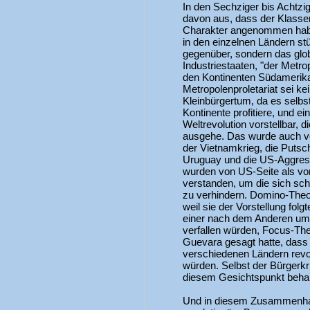
In den Sechziger bis Achtzig
davon aus, dass der Klasse
Charakter angenommen habe.
in den einzelnen Ländern st
gegenüber, sondern das glob
Industriestaaten, "der Metro
den Kontinenten Südamerika,
Metropolenproletariat sei kei
Kleinbürgertum, da es selbs
Kontinente profitiere, und ei
Weltrevolution vorstellbar, d
ausgehe. Das wurde auch v
der Vietnamkrieg, die Putsch
Uruguay und die US-Aggres
wurden von US-Seite als v
verstanden, um die sich sch
zu verhindern. Domino-Theo
weil sie der Vorstellung fol
einer nach dem Anderen 
verfallen würden, Focus-The
Guevara gesagt hatte, dass 
verschiedenen Ländern revo
würden. Selbst der Bürgerkr
diesem Gesichtspunkt behan
Und in diesem Zusammenhang