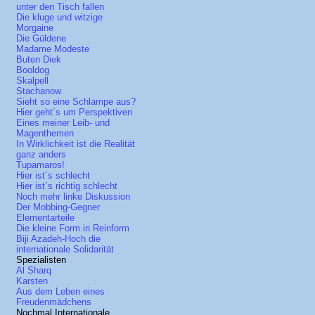
unter den Tisch fallen
Die kluge und witzige
Morgaine
Die Güldene
Madame Modeste
Buten Diek
Booldog
Skalpell
Stachanow
Sieht so eine Schlampe aus?
Hier geht´s um Perspektiven
Eines meiner Leib- und
Magenthemen
In Wirklichkeit ist die Realität
ganz anders
Tupamaros!
Hier ist´s schlecht
Hier ist´s richtig schlecht
Noch mehr linke Diskussion
Der Mobbing-Gegner
Elementarteile
Die kleine Form in Reinform
Biji Azadeh-Hoch die
internationale Solidarität
Spezialisten
Al Sharq
Karsten
Aus dem Leben eines
Freudenmädchens
Nochmal Internationale