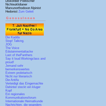
Diskordier Politischer
Nichteuklidianer
Marxunorthodoxer Alpinist
Hedonist
Zum Geleit
GenossInnen
Die Kadda
Stop! Talking.
JOG
The Voice
Edutainmentattacke
Last of thePanthers
Say it loud:Workingclass and
proud!
Jemand sehr
bemerkenswertes
Extrem proletarisch
Nicht nur literarisch
Die Antifa
Verteidigt das Eingemachte
Dahinter steckt ein kluger
Kopf
Ein regionales
Kommunikationsforum
Internationale Heimatkunde
Nachrichten, die woanders