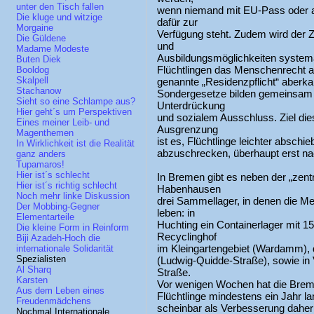
unter den Tisch fallen
wenn niemand mit EU-Pass oder a
Die kluge und witzige
dafür zur
Morgaine
Verfügung steht. Zudem wird der 
Die Güldene
und
Madame Modeste
Ausbildungsmöglichkeiten systemat
Buten Diek
Flüchtlingen das Menschenrecht a
Booldog
Skalpell
genannte „Residenzpflicht“ aberka
Stachanow
Sondergesetze bilden gemeinsam
Sieht so eine Schlampe aus?
Unterdrückung
Hier geht´s um Perspektiven
und sozialem Ausschluss. Ziel dies
Eines meiner Leib- und
Ausgrenzung
Magenthemen
ist es, Flüchtlinge leichter absc
In Wirklichkeit ist die Realität
abzuschrecken, überhaupt erst n
ganz anders
Tupamaros!
Hier ist´s schlecht
In Bremen gibt es neben der „zent
Hier ist´s richtig schlecht
Habenhausen
Noch mehr linke Diskussion
drei Sammellager, in denen die 
Der Mobbing-Gegner
leben: in
Elementarteile
Huchting ein Containerlager mit 
Die kleine Form in Reinform
Recyclinghof
Biji Azadeh-Hoch die
im Kleingartengebiet (Wardamm), 
internationale Solidarität
Spezialisten
(Ludwig-Quidde-Straße), sowie in
Al Sharq
Straße.
Karsten
Vor wenigen Wochen hat die Brem
Aus dem Leben eines
Flüchtlinge mindestens ein Jahr 
Freudenmädchens
scheinbar als Verbesserung daher
Nochmal Internationale