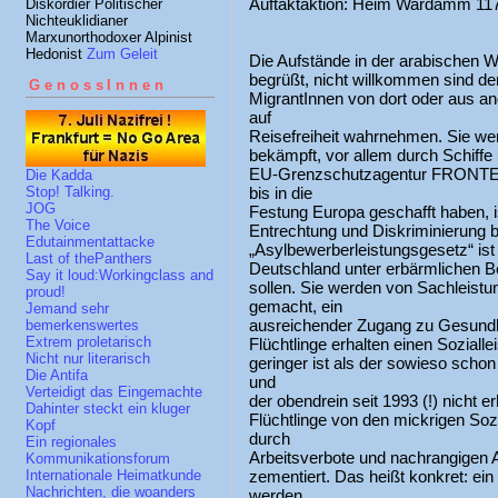
Auftaktaktion: Heim Wardamm 117
Diskordier Politischer
Nichteuklidianer
Marxunorthodoxer Alpinist
Hedonist
Zum Geleit
Die Aufstände in der arabischen W
begrüßt, nicht willkommen sind de
GenossInnen
MigrantInnen von dort oder aus an
auf
Reisefreiheit wahrnehmen. Sie werd
bekämpft, vor allem durch Schiff
EU-Grenzschutzagentur FRONTEX.
Die Kadda
bis in die
Stop! Talking.
JOG
Festung Europa geschafft haben, 
The Voice
Entrechtung und Diskriminierung 
Edutainmentattacke
„Asylbewerberleistungsgesetz“ ist 
Last of thePanthers
Deutschland unter erbärmlichen Be
Say it loud:Workingclass and
sollen. Sie werden von Sachleist
proud!
gemacht, ein
Jemand sehr
ausreichender Zugang zu Gesundhe
bemerkenswertes
Extrem proletarisch
Flüchtlinge erhalten einen Sozialle
Nicht nur literarisch
geringer ist als der sowieso sch
Die Antifa
und
Verteidigt das Eingemachte
der obendrein seit 1993 (!) nicht 
Dahinter steckt ein kluger
Flüchtlinge von den mickrigen Soz
Kopf
durch
Ein regionales
Arbeitsverbote und nachrangigen 
Kommunikationsforum
zementiert. Das heißt konkret: ei
Internationale Heimatkunde
Nachrichten, die woanders
werden,