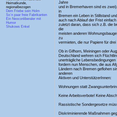
Jahre
Heimatkunde,
und in Bremerhaven sind es zwei)
regionalbezogen
in
Dem Friebe sein Holm
So´n paar freie Fabrikanten
Bremen ein Leben in Stillstand und
Ein Neoconliberaler mit
auch nach Ablauf der Frist einfach
Humor
zuletzt daran, dass sich z.B. d
Shukows Enkel
die
meisten anderen Wohnungsbaugese
zu
vermieten, die nur Papiere für dr
Ob in Gifhorn, Meiningen oder Aug
Deutschland wehren sich Flüchtlin
unerträgliche Lebensbedingungen (
fordern nun Menschen, die aus Afg
Ländern nach Bremen geflohen si
anderen
Aktiven und UnterstützerInnen:
Wohnungen statt Zwangsunterbringu
Keine Arbeitsverbote! Keine Absc
Rassistische Sondergesetze müs
Diskriminierende Maßnahmen gegen