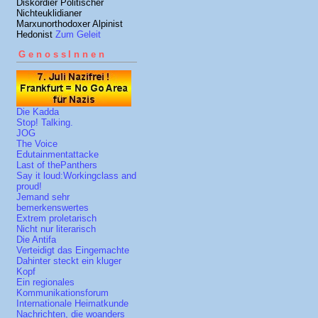
Diskordier Politischer
Nichteuklidianer
Marxunorthodoxer Alpinist
Hedonist
Zum Geleit
GenossInnen
Die Kadda
Stop! Talking.
JOG
The Voice
Edutainmentattacke
Last of thePanthers
Say it loud:Workingclass and
proud!
Jemand sehr
bemerkenswertes
Extrem proletarisch
Nicht nur literarisch
Die Antifa
Verteidigt das Eingemachte
Dahinter steckt ein kluger
Kopf
Ein regionales
Kommunikationsforum
Internationale Heimatkunde
Nachrichten, die woanders