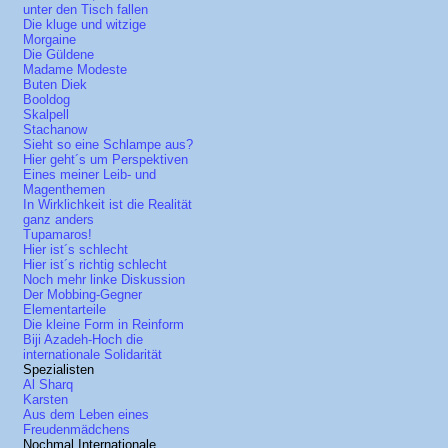
unter den Tisch fallen
Die kluge und witzige
Morgaine
Die Güldene
Madame Modeste
Buten Diek
Booldog
Skalpell
Stachanow
Sieht so eine Schlampe aus?
Hier geht´s um Perspektiven
Eines meiner Leib- und
Magenthemen
In Wirklichkeit ist die Realität
ganz anders
Tupamaros!
Hier ist´s schlecht
Hier ist´s richtig schlecht
Noch mehr linke Diskussion
Der Mobbing-Gegner
Elementarteile
Die kleine Form in Reinform
Biji Azadeh-Hoch die
internationale Solidarität
Spezialisten
Al Sharq
Karsten
Aus dem Leben eines
Freudenmädchens
Nochmal Internationale