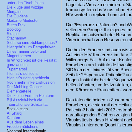
unter den Tisch fallen
Lage, das Virus zu eliminieren. Stat
Die kluge und witzige
Immunsystem das Virus, ohne Rese
Morgaine
HIV weiterhin repliziert und sich a
Die Güldene
Madame Modeste
Die ?Esperanza-Patientin? und Wi
Buten Diek
selteneren Gruppe. Ihr eigenes Im
Booldog
Skalpell
Replikation außerhalb der Reserv
Stachanow
Viren innerhalb von Reservoiren a
Sieht so eine Schlampe aus?
Hier geht´s um Perspektiven
Die beiden Frauen sind auch wiss
Eines meiner Leib- und
Auf einer HIV-Konferenz im Jahr 2
Magenthemen
Willenbergs Fall. Auf dieser Konfer
In Wirklichkeit ist die Realität
Forscherin am Instituto de Invest
ganz anders
Tupamaros!
SIDA an der Universität von Bueno
Hier ist´s schlecht
Zeit die ?Esperanza-Patientin? un
Hier ist´s richtig schlecht
Ragon-Institut ihr bei der Sequen
Noch mehr linke Diskussion
helfen könnten, um festzustellen, 
Der Mobbing-Gegner
dem Körper der Frau entfernt wor
Elementarteile
Die kleine Form in Reinform
Das taten die beiden in Zusammen
Biji Azadeh-Hoch die
Forschern, die sich mit der Heilu
internationale Solidarität
Spezialisten
Patientin? hatte sich 2013 erstmals 
Al Sharq
darauffolgenden 8 Jahren zeigten 
Karsten
Viruslasttests, dass HIV nicht nac
Aus dem Leben eines
Viruslast unter dem Quantifizieru
Freudenmädchens
Nochmal Internationale