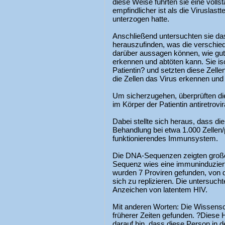
diese Weise führten sie eine volls
empfindlicher ist als die Viruslastt
unterzogen hatte.
Anschließend untersuchten sie d
herauszufinden, was die verschi
darüber aussagen können, wie gut
erkennen und abtöten kann. Sie i
Patientin? und setzten diese Zell
die Zellen das Virus erkennen und 
Um sicherzugehen, überprüften di
im Körper der Patientin antiretro
Dabei stellte sich heraus, dass di
Behandlung bei etwa 1.000 Zellen/μ
funktionierendes Immunsystem.
Die DNA-Sequenzen zeigten große 
Sequenz wies eine immuninduzier
wurden 7 Proviren gefunden, von d
sich zu replizieren. Die untersuch
Anzeichen von latentem HIV.
Mit anderen Worten: Die Wissenscha
früherer Zeiten gefunden. ?Diese
darauf hin, dass diese Person in de