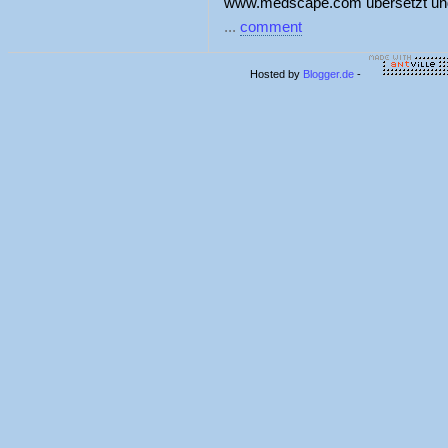
www.medscape.com übersetzt und 
...
comment
Hosted by
Blogger.de
-