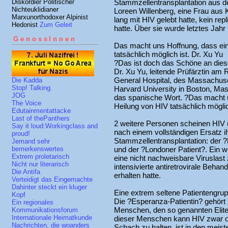
Diskordier Politischer
Stammzellentransplantation aus de
Nichteuklidianer
Loreen Willenberg, eine Frau aus K
Marxunorthodoxer Alpinist
lang mit HIV gelebt hatte, kein re
Hedonist
Zum Geleit
hatte. Über sie wurde letztes Jahr 
GenossInnen
Das macht uns Hoffnung, dass ein
tatsächlich möglich ist. Dr. Xu Yu
?Das ist doch das Schöne an die
Dr. Xu Yu, leitende Prüfärztin am
General Hospital, des Massachuset
Die Kadda
Stop! Talking.
Harvard University in Boston, Mas
JOG
das spanische Wort. ?Das macht u
The Voice
Heilung von HIV tatsächlich möglic
Edutainmentattacke
Last of thePanthers
2 weitere Personen scheinen HIV 
Say it loud:Workingclass and
nach einem vollständigen Ersatz 
proud!
Stammzellentransplantation: der 
Jemand sehr
und der ?Londoner Patient?. Ein w
bemerkenswertes
Extrem proletarisch
eine nicht nachweisbare Viruslast
Nicht nur literarisch
intensivierte antiretrovirale Beha
Die Antifa
erhalten hatte.
Verteidigt das Eingemachte
Dahinter steckt ein kluger
Eine extrem seltene Patientengru
Kopf
Die ?Esperanza-Patientin? gehört
Ein regionales
Menschen, den so genannten Elit
Kommunikationsforum
Internationale Heimatkunde
dieser Menschen kann HIV zwar oh
Nachrichten, die woanders
Schach zu halten, ist in den meiste