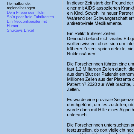
In dieser Zeit starb der Freund der 
Heimatkunde,
einer mit AIDS assoziierten Krankh
regionalbezogen
Dem Friebe sein Holm
ein Kind. Sowohl ihr neuer Partner
So´n paar freie Fabrikanten
Während der Schwangerschaft erhi
Ein Neoconliberaler mit
antiretrovirale Medikamente.
Humor
Shukows Enkel
Ein Relikt früherer Zeiten
Dennoch befand sich virales Erbgu
wollten wissen, ob es sich um infe
früherer Zeiten, sprich defekte, ni
Nukleinsäuren.
Die Forscherinnen führten eine 
fast 1,2 Milliarden Zellen durch, 
aus dem Blut der Patientin entno
Millionen Zellen aus der Plazenta
Patientin? 2020 zur Welt brachte,
Zellen.
Es wurde eine provirale Sequenz
durchgeführt, um festzustellen, ob
wurde dann mit Hilfe eines Algorit
untersucht.
Die Forscherinnen untersuchten a
festzustellen, ob dort vielleicht no