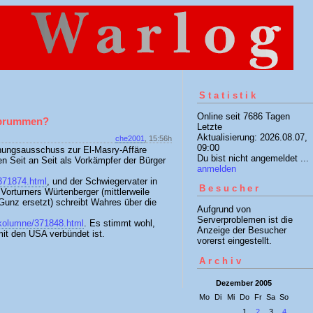
Statistik
Online seit 7686 Tagen
y brummen?
Letzte
Aktualisierung: 2026.08.07,
che2001
, 15:56h
09:00
chungsausschuss zur El-Masry-Affäre
Du bist nicht angemeldet ...
en Seit an Seit als Vorkämpfer der Bürger
anmelden
/371874.html
, und der Schwiegervater in
Besucher
 Vorturners Würtenberger (mittlerweile
Gunz ersetzt) schreibt Wahres über die
Aufgrund von
Serverproblemen ist die
/kolumne/371848.html
. Es stimmt wohl,
Anzeige der Besucher
it den USA verbündet ist.
vorerst eingestellt.
Archiv
Dezember 2005
Mo
Di
Mi
Do
Fr
Sa
So
1
2
3
4