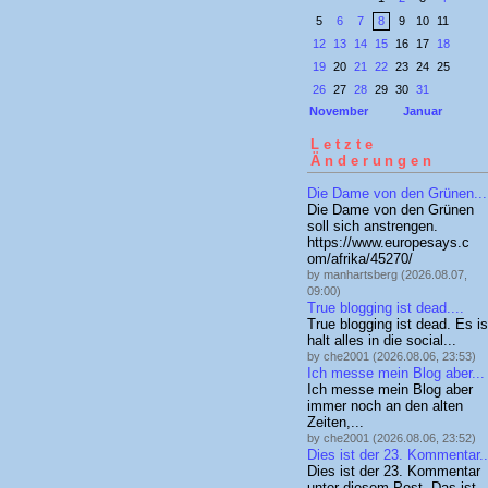
5
6
7
8
9
10
11
12
13
14
15
16
17
18
19
20
21
22
23
24
25
26
27
28
29
30
31
November
Januar
Letzte
Änderungen
Die Dame von den Grünen...
Die Dame von den Grünen
soll sich anstrengen.
https://www.europesays.c
om/afrika/45270/
by manhartsberg (2026.08.07,
09:00)
True blogging ist dead....
True blogging ist dead. Es is
halt alles in die social...
by che2001 (2026.08.06, 23:53)
Ich messe mein Blog aber...
Ich messe mein Blog aber
immer noch an den alten
Zeiten,...
by che2001 (2026.08.06, 23:52)
Dies ist der 23. Kommentar..
Dies ist der 23. Kommentar
unter diesem Post. Das ist..