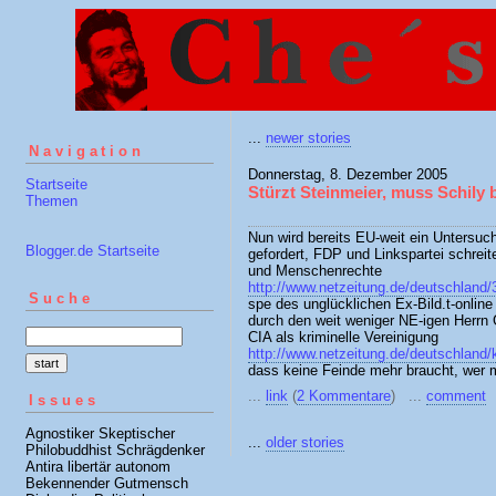
...
newer stories
Navigation
Donnerstag, 8. Dezember 2005
Startseite
Stürzt Steinmeier, muss Schil
Themen
Nun wird bereits EU-weit ein Untersu
Blogger.de Startseite
gefordert, FDP und Linkspartei schreit
und Menschenrechte
http://www.netzeitung.de/deutschland
Suche
spe des unglücklichen Ex-Bild.t-online
durch den weit weniger NE-igen Herrn 
CIA als kriminelle Vereinigung
http://www.netzeitung.de/deutschland
dass keine Feinde mehr braucht, wer m
...
link
(
2 Kommentare
) ...
comment
Issues
Agnostiker Skeptischer
...
older stories
Philobuddhist Schrägdenker
Antira libertär autonom
Bekennender Gutmensch