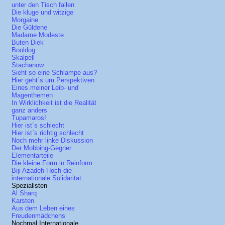
unter den Tisch fallen
Die kluge und witzige
Morgaine
Die Güldene
Madame Modeste
Buten Diek
Booldog
Skalpell
Stachanow
Sieht so eine Schlampe aus?
Hier geht´s um Perspektiven
Eines meiner Leib- und
Magenthemen
In Wirklichkeit ist die Realität
ganz anders
Tupamaros!
Hier ist´s schlecht
Hier ist´s richtig schlecht
Noch mehr linke Diskussion
Der Mobbing-Gegner
Elementarteile
Die kleine Form in Reinform
Biji Azadeh-Hoch die
internationale Solidarität
Spezialisten
Al Sharq
Karsten
Aus dem Leben eines
Freudenmädchens
Nochmal Internationale