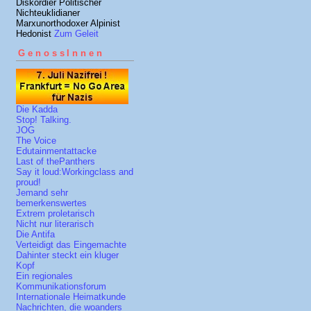
Diskordier Politischer
Nichteuklidianer
Marxunorthodoxer Alpinist
Hedonist
Zum Geleit
GenossInnen
Die Kadda
Stop! Talking.
JOG
The Voice
Edutainmentattacke
Last of thePanthers
Say it loud:Workingclass and
proud!
Jemand sehr
bemerkenswertes
Extrem proletarisch
Nicht nur literarisch
Die Antifa
Verteidigt das Eingemachte
Dahinter steckt ein kluger
Kopf
Ein regionales
Kommunikationsforum
Internationale Heimatkunde
Nachrichten, die woanders