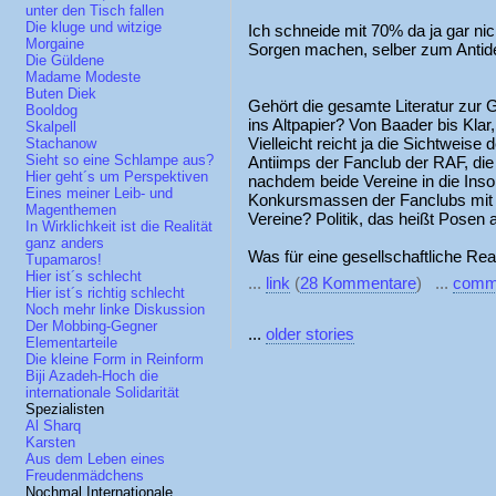
unter den Tisch fallen
Die kluge und witzige
Ich schneide mit 70% da ja gar nich
Morgaine
Sorgen machen, selber zum Antid
Die Güldene
Madame Modeste
Buten Diek
Gehört die gesamte Literatur zur
Booldog
ins Altpapier? Von Baader bis Klar
Skalpell
Vielleicht reicht ja die Sichtweise
Stachanow
Sieht so eine Schlampe aus?
Antiimps der Fanclub der RAF, di
Hier geht´s um Perspektiven
nachdem beide Vereine in die Inso
Eines meiner Leib- und
Konkursmassen der Fanclubs mit 
Magenthemen
Vereine? Politik, das heißt Posen
In Wirklichkeit ist die Realität
ganz anders
Was für eine gesellschaftliche Rea
Tupamaros!
Hier ist´s schlecht
...
link
(
28 Kommentare
) ...
comm
Hier ist´s richtig schlecht
Noch mehr linke Diskussion
Der Mobbing-Gegner
...
older stories
Elementarteile
Die kleine Form in Reinform
Biji Azadeh-Hoch die
internationale Solidarität
Spezialisten
Al Sharq
Karsten
Aus dem Leben eines
Freudenmädchens
Nochmal Internationale