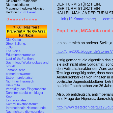
Diskordier Politischer
DER TURM STÜRZT EIN,
Nichteuklidianer
DER TURM STÜRZT EIN
Marxunorthodoxer Alpinist
Hedonist
Zum Geleit
HALLELUJAH; JA DER TURM ST
...
link
(
19 Kommentare
) ...
comm
GenossInnen
Pop-Linke, MCAntifa und 
Die Kadda
Ich hatte mich an anderer Stelle ja
Stop! Talking.
JOG
http://che2001.blogger.de/stories/
The Voice
Edutainmentattacke
Last of thePanthers
lustig gemacht, die eigentlich das 
Say it loud:Workingclass and
sie sich nicht über Solidarität, s
proud!
den Fetischcharakter der Ware auc
Jemand sehr
Test legt endgültig nahe, dass Ado
bemerkenswertes
Austauschbarkeit von Inhalten in d
Extrem proletarisch
politische Jugendsubkulturen betri
Nicht nur literarisch
Die Antifa
natürlich" auch schon vor 26 Jahr
Verteidigt das Eingemachte
Dahinter steckt ein kluger
Also, ob antideutsch, antiimperiali
Kopf
eine Frage der Hipness, demzufol
Ein regionales
Kommunikationsforum
http://www.testedich.de/quiz25/q
Internationale Heimatkunde
Nachrichten, die woanders