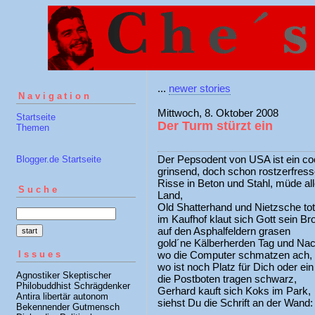
...
newer stories
Navigation
Mittwoch, 8. Oktober 2008
Startseite
Der Turm stürzt ein
Themen
Der Pepsodent von USA ist ein coo
Blogger.de Startseite
grinsend, doch schon rostzerfress
Risse in Beton und Stahl, müde all
Suche
Land,
Old Shatterhand und Nietzsche tot
im Kaufhof klaut sich Gott sein Bro
auf den Asphalfeldern grasen
gold´ne Kälberherden Tag und Nac
Issues
wo die Computer schmatzen ach,
wo ist noch Platz für Dich oder ei
Agnostiker Skeptischer
die Postboten tragen schwarz,
Philobuddhist Schrägdenker
Gerhard kauft sich Koks im Park,
Antira libertär autonom
siehst Du die Schrift an der Wand:
Bekennender Gutmensch