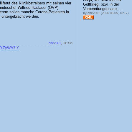
lferuf des Klinikbetreibers mit seinen vier
Golfkrieg, bzw. in der
ndeschef Wilfried Haslauer (ÖVP)
Vorbereitungsphase,...
rem sollen manche Corona-Patienten in
by che2001 (2026.08.05, 18:17)
n untergebracht werden.
che2001
, 01:33h
yOjZyWA7-Y