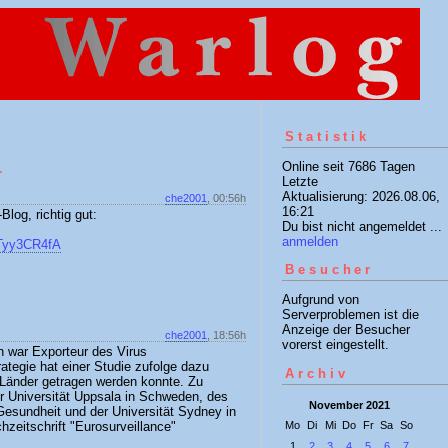
Statistik
Online seit 7686 Tagen
r
Letzte
Aktualisierung: 2026.08.06,
che2001
, 00:56h
16:21
log, richtig gut:
Du bist nicht angemeldet ...
anmelden
GTyy3CR4fA
Besucher
Aufgrund von
Serverproblemen ist die
Anzeige der Besucher
che2001
, 18:56h
vorerst eingestellt.
n war Exporteur des Virus
tegie hat einer Studie zufolge dazu
Archiv
 Länder getragen werden konnte. Zu
 Universität Uppsala in Schweden, des
November 2021
 Gesundheit und der Universität Sydney in
Mo
Di
Mi
Do
Fr
Sa
So
hzeitschrift "Eurosurveillance"
1
2
3
4
5
6
7