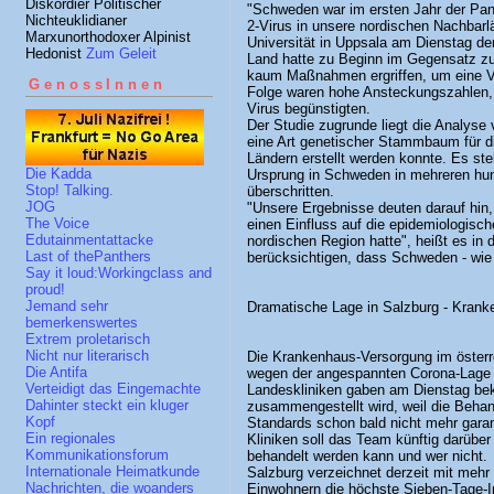
Diskordier Politischer
"Schweden war im ersten Jahr der Pa
Nichteuklidianer
2-Virus in unsere nordischen Nachbarl
Marxunorthodoxer Alpinist
Universität in Uppsala am Dienstag 
Hedonist
Zum Geleit
Land hatte zu Beginn im Gegensatz z
kaum Maßnahmen ergriffen, um eine Ve
GenossInnen
Folge waren hohe Ansteckungszahlen, d
Virus begünstigten.
Der Studie zugrunde liegt die Analyse
eine Art genetischer Stammbaum für di
Ländern erstellt werden konnte. Es ste
Die Kadda
Ursprung in Schweden in mehreren hun
Stop! Talking.
überschritten.
JOG
"Unsere Ergebnisse deuten darauf hi
The Voice
einen Einfluss auf die epidemiologisc
Edutainmentattacke
nordischen Region hatte", heißt es in 
Last of thePanthers
berücksichtigen, dass Schweden - wie 
Say it loud:Workingclass and
proud!
Jemand sehr
Dramatische Lage in Salzburg - Kranke
bemerkenswertes
Extrem proletarisch
Nicht nur literarisch
Die Krankenhaus-Versorgung im österr
Die Antifa
wegen der angespannten Corona-Lage a
Verteidigt das Eingemachte
Landeskliniken gaben am Dienstag bek
Dahinter steckt ein kluger
zusammengestellt wird, weil die Behan
Kopf
Standards schon bald nicht mehr garan
Ein regionales
Kliniken soll das Team künftig darüber
Kommunikationsforum
behandelt werden kann und wer nicht.
Internationale Heimatkunde
Salzburg verzeichnet derzeit mit mehr
Nachrichten, die woanders
Einwohnern die höchste Sieben-Tage-I