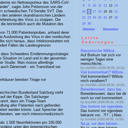
ndemie ein Nettoexporteur des SARS-CoV-
8
9
10
11
12
13
14
änder", sagte John Pettersson von der
dem schwedischen TV-Sender SVT. Das
15
16
17
18
19
20
21
u den anderen skandinavischen Ländern
22
23
24
25
26
27
28
rbreitung des Virus zu stoppen. Die
29
30
ie letztendlich auch die Mutation des
Oktober
Dezember
 von 71.000 Patientenproben, anhand derer
e Ausbreitung des Virus in den nordischen
Letzte
llte sich heraus, dass Infektionsketten mit
Änderungen
dert Fällen die Landesgrenzen
Rassistische Willkür...
n, dass Schwedens Eindämmungsstrategie
Auf Borkum hat sich vor
he Situation im Land und in der gesamten
wenigen Tagen eine
der Studie. Man müsse allerdings
menschliche...
auch Dänemark - ein Transitland sei.
by che2001 (2026.08.06, 16:21)
Viel kommentiert? Willste...
Viel kommentiert? Willste
nhäuser bereiten Triage vor
mich veralbern?
by che2001 (2026.08.06, 16:02)
Beneidenswert, dass bei...
eichischen Bundesland Salzburg steht
Beneidenswert, dass bei dir
uf der Kippe. Die Salzburger
noch so viel kommentiert...
annt, dass ein Triage-Team
by txxx666 (2026.08.06, 14:58)
dlung aller Patienten nach geltenden
Das kommt mir irgendwie...
tiert werden könne. Laut Sprecher der
Das kommt mir irgendwie
 beraten, wer noch intensivmedizinisch
bekannt vor...?!? ; ) Aber...
by txxx666 (2026.08.06, 14:55)
 als 1.500 Neuinfektionen pro 100.000
Na ja, vor dem letzten...
nzidenz unter den österreichischen
Na ja, vor dem letzten