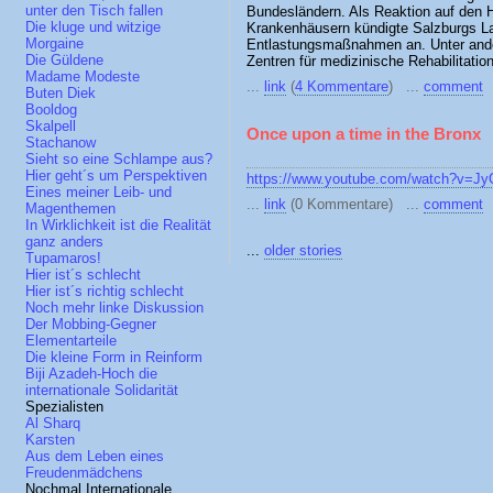
unter den Tisch fallen
Bundesländern. Als Reaktion auf den Hi
Die kluge und witzige
Krankenhäusern kündigte Salzburgs La
Morgaine
Entlastungsmaßnahmen an. Unter ande
Die Güldene
Zentren für medizinische Rehabilitatio
Madame Modeste
...
link
(
4 Kommentare
) ...
comment
Buten Diek
Booldog
Skalpell
Once upon a time in the Bronx
Stachanow
Sieht so eine Schlampe aus?
Hier geht´s um Perspektiven
https://www.youtube.com/watch?v=J
Eines meiner Leib- und
...
link
(0 Kommentare) ...
comment
Magenthemen
In Wirklichkeit ist die Realität
ganz anders
...
older stories
Tupamaros!
Hier ist´s schlecht
Hier ist´s richtig schlecht
Noch mehr linke Diskussion
Der Mobbing-Gegner
Elementarteile
Die kleine Form in Reinform
Biji Azadeh-Hoch die
internationale Solidarität
Spezialisten
Al Sharq
Karsten
Aus dem Leben eines
Freudenmädchens
Nochmal Internationale