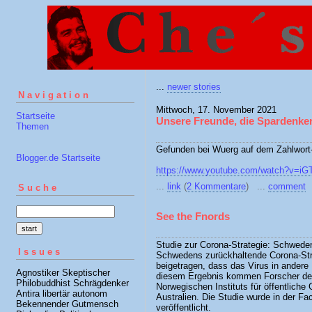
...
newer stories
Navigation
Mittwoch, 17. November 2021
Startseite
Unsere Freunde, die Spardenke
Themen
Gefunden bei Wuerg auf dem Zahlwort-B
Blogger.de Startseite
https://www.youtube.com/watch?v=i
...
link
(
2 Kommentare
) ...
comment
Suche
See the Fnords
Studie zur Corona-Strategie: Schwede
Issues
Schwedens zurückhaltende Corona-Stra
beigetragen, dass das Virus in andere
Agnostiker Skeptischer
diesem Ergebnis kommen Forscher der
Philobuddhist Schrägdenker
Norwegischen Instituts für öffentliche
Antira libertär autonom
Australien. Die Studie wurde in der Fac
Bekennender Gutmensch
veröffentlicht.