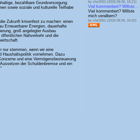
by che2001 (2026.08.06, 16:21)
hhaltige, bezahlbare Grundversorgung:
Viel kommentiert? Willste...
en sowie soziale und kulturelle Teilhabe
Viel kommentiert? Willste
mich veralbern?
by che2001 (2026.08.06, 16:02)
 die Zukunft krisenfest zu machen: einen
au Erneuerbarer Energien, dauerhafte
erung, groß angelegter Ausbau
m öffentlichen Nahverkehr und die
wirtschaft.
ir nur stemmen, wenn wir eine
d Haushaltspolitik vornehmen. Dazu
r Konzerne und eine Vermögensbesteuerung
es Aussetzen der Schuldenbremse und ein
"