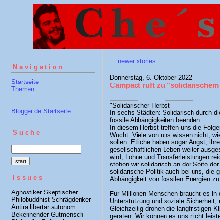
...
newer stories
Navigation
Donnerstag, 6. Oktober 2022
Startseite
Campact ruft zu "solidarischem
Themen
"Solidarischer Herbst
Blogger.de Startseite
In sechs Städten: Solidarisch durch di
fossile Abhängigkeiten beenden
In diesem Herbst treffen uns die Folgen
Suche
Wucht: Viele von uns wissen nicht, w
sollen. Etliche haben sogar Angst, ih
gesellschaftlichen Leben weiter ausges
wird, Löhne und Transferleistungen rei
stehen wir solidarisch an der Seite der
solidarische Politik auch bei uns, die g
Issues
Abhängigkeit von fossilen Energien z
Agnostiker Skeptischer
Für Millionen Menschen braucht es in d
Philobuddhist Schrägdenker
Unterstützung und soziale Sicherheit, 
Antira libertär autonom
Gleichzeitig drohen die langfristigen K
Bekennender Gutmensch
geraten. Wir können es uns nicht leist