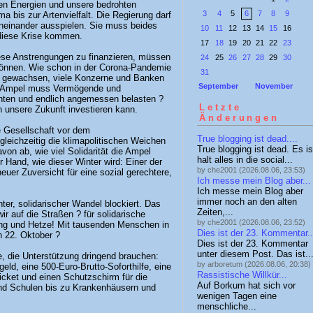
en Energien und unsere bedrohten
3
4
5
6
7
8
9
 bis zur Artenvielfalt. Die Regierung darf
neinander ausspielen. Sie muss beides
10
11
12
13
14
15
16
 diese Krise kommen.
17
18
19
20
21
22
23
iese Anstrengungen zu finanzieren, müssen
24
25
26
27
28
29
30
n können. Wie schon in der Corona-Pandemie
31
h gewachsen, viele Konzerne und Banken
September
November
ie Ampel muss Vermögende und
ichten und endlich angemessen belasten ?
Letzte
in unsere Zukunft investieren kann.
Änderungen
e Gesellschaft vor dem
True blogging ist dead....
leichzeitig die klimapolitischen Weichen
True blogging ist dead. Es is
von ab, wie viel Solidarität die Ampel
halt alles in die social...
er Hand, wie dieser Winter wird: Einer der
by che2001 (2026.08.06, 23:53)
euer Zuversicht für eine sozial gerechtere,
Ich messe mein Blog aber...
Ich messe mein Blog aber
immer noch an den alten
ter, solidarischer Wandel blockiert. Das
Zeiten,...
r auf die Straßen ? für solidarische
by che2001 (2026.08.06, 23:52)
ung und Hetze! Mit tausenden Menschen in
Dies ist der 23. Kommentar..
n 22. Oktober ?
Dies ist der 23. Kommentar
unter diesem Post. Das ist..
ne, die Unterstützung dringend brauchen:
by arboretum (2026.08.06, 20:38)
eld, eine 500-Euro-Brutto-Soforthilfe, eine
Rassistische Willkür...
icket und einen Schutzschirm für die
Auf Borkum hat sich vor
nd Schulen bis zu Krankenhäusern und
wenigen Tagen eine
menschliche...