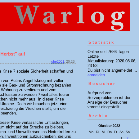
Statistik
Online seit 7686 Tagen
 Herbst" auf
Letzte
Aktualisierung: 2026.08.06,
che2001
, 20:26h
23:53
Du bist nicht angemeldet ...
e Krise ? soziale Sicherheit schaffen und
anmelden
 von Putins Angriffskrieg mit voller
Besucher
ie sie Gas- und Stromrechnung bezahlen
re Wohnung zu verlieren und vom
Aufgrund von
chlossen zu werden ? weil alles teurer
Serverproblemen ist die
chen nicht mehr aus. In dieser Krise
Anzeige der Besucher
 Ukraine. Doch wir brauchen jetzt eine
vorerst eingestellt.
leichzeitig die Weichen stellt, um die
u beenden.
Archiv
ieser Krise verlässliche Entlastungen,
Oktober 2022
um nicht auf der Strecke zu bleiben.
lima- und Umweltkrisen ins Hintertreffen zu
Mo
Di
Mi
Do
Fr
Sa
So
en, Investitionen aufzuschieben, die uns
1
2