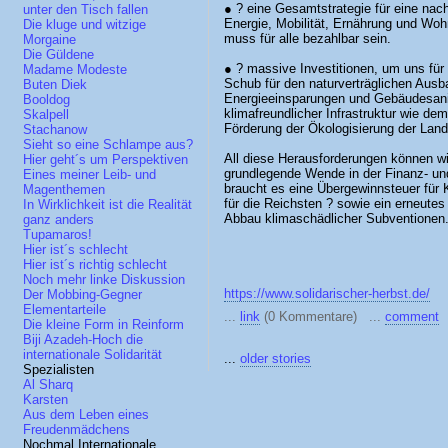
● ? eine Gesamtstrategie für eine nac
unter den Tisch fallen
Energie, Mobilität, Ernährung und Wohn
Die kluge und witzige
muss für alle bezahlbar sein.
Morgaine
Die Güldene
● ? massive Investitionen, um uns für
Madame Modeste
Schub für den naturverträglichen Ausb
Buten Diek
Energieeinsparungen und Gebäudesani
Booldog
klimafreundlicher Infrastruktur wie de
Skalpell
Förderung der Ökologisierung der Land
Stachanow
Sieht so eine Schlampe aus?
All diese Herausforderungen können w
Hier geht´s um Perspektiven
grundlegende Wende in der Finanz- un
Eines meiner Leib- und
braucht es eine Übergewinnsteuer fü
Magenthemen
für die Reichsten ? sowie ein erneut
In Wirklichkeit ist die Realität
Abbau klimaschädlicher Subventionen.
ganz anders
Tupamaros!
Hier ist´s schlecht
Hier ist´s richtig schlecht
Noch mehr linke Diskussion
https://www.solidarischer-herbst.de/
Der Mobbing-Gegner
Elementarteile
...
link
(0 Kommentare) ...
comment
Die kleine Form in Reinform
Biji Azadeh-Hoch die
internationale Solidarität
...
older stories
Spezialisten
Al Sharq
Karsten
Aus dem Leben eines
Freudenmädchens
Nochmal Internationale