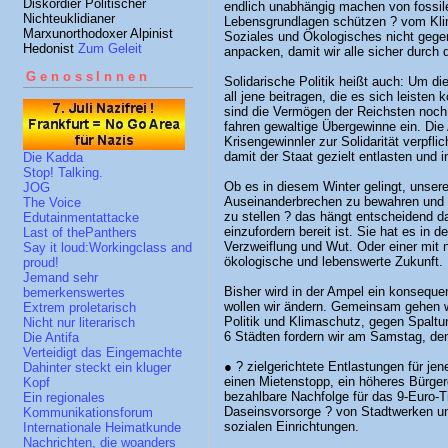
Diskordier Politischer
endlich unabhängig machen von fossil
Nichteuklidianer
Lebensgrundlagen schützen ? vom Klima
Marxunorthodoxer Alpinist
Soziales und Ökologisches nicht gege
Hedonist
Zum Geleit
anpacken, damit wir alle sicher durch
GenossInnen
Solidarische Politik heißt auch: Um d
all jene beitragen, die es sich leiste
sind die Vermögen der Reichsten noc
fahren gewaltige Übergewinne ein. D
Krisengewinnler zur Solidarität verpfl
damit der Staat gezielt entlasten und 
Die Kadda
Stop! Talking.
Ob es in diesem Winter gelingt, unser
JOG
Auseinanderbrechen zu bewahren und g
The Voice
zu stellen ? das hängt entscheidend da
Edutainmentattacke
einzufordern bereit ist. Sie hat es in d
Last of thePanthers
Verzweiflung und Wut. Oder einer mit n
Say it loud:Workingclass and
ökologische und lebenswerte Zukunft.
proud!
Jemand sehr
Bisher wird in der Ampel ein konsequen
bemerkenswertes
wollen wir ändern. Gemeinsam gehen wi
Extrem proletarisch
Politik und Klimaschutz, gegen Spalt
Nicht nur literarisch
6 Städten fordern wir am Samstag, de
Die Antifa
Verteidigt das Eingemachte
● ? zielgerichtete Entlastungen für je
Dahinter steckt ein kluger
einen Mietenstopp, ein höheres Bürgerg
Kopf
bezahlbare Nachfolge für das 9-Euro-T
Ein regionales
Daseinsvorsorge ? von Stadtwerken u
Kommunikationsforum
sozialen Einrichtungen.
Internationale Heimatkunde
Nachrichten, die woanders