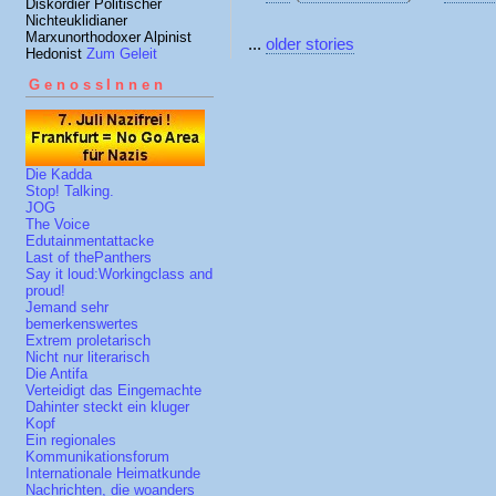
Diskordier Politischer
Nichteuklidianer
Marxunorthodoxer Alpinist
...
older stories
Hedonist
Zum Geleit
GenossInnen
Die Kadda
Stop! Talking.
JOG
The Voice
Edutainmentattacke
Last of thePanthers
Say it loud:Workingclass and
proud!
Jemand sehr
bemerkenswertes
Extrem proletarisch
Nicht nur literarisch
Die Antifa
Verteidigt das Eingemachte
Dahinter steckt ein kluger
Kopf
Ein regionales
Kommunikationsforum
Internationale Heimatkunde
Nachrichten, die woanders