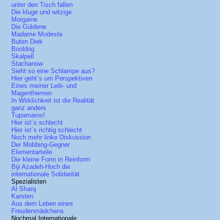
unter den Tisch fallen
Die kluge und witzige
Morgaine
Die Güldene
Madame Modeste
Buten Diek
Booldog
Skalpell
Stachanow
Sieht so eine Schlampe aus?
Hier geht´s um Perspektiven
Eines meiner Leib- und
Magenthemen
In Wirklichkeit ist die Realität
ganz anders
Tupamaros!
Hier ist´s schlecht
Hier ist´s richtig schlecht
Noch mehr linke Diskussion
Der Mobbing-Gegner
Elementarteile
Die kleine Form in Reinform
Biji Azadeh-Hoch die
internationale Solidarität
Spezialisten
Al Sharq
Karsten
Aus dem Leben eines
Freudenmädchens
Nochmal Internationale