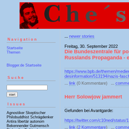
...
newer stories
Navigation
Freitag, 30. September 2022
Startseite
Die Bundeszentrale für po
Themen
Russlands Propaganda -
Blogger.de Startseite
https://www.bpb.de/themen/medien-
desinformation/513194/nazis-fasc
Suche
...
link
(0 Kommentare) ...
comme
Herr Solowjow jammert
Issues
Gefunden bei Avantgarde:
Agnostiker Skeptischer
Philobuddhist Schrägdenker
https://twitter.com/c10ned/statu
Antira libertär autonom
Bekennender Gutmensch
...
link
(
2 Kommentare
) ...
comme