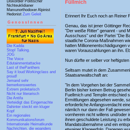
Diskordier Politischer
Füllmich
Nichteuklidianer
Marxunorthodoxer Alpinist
Hedonist
Zum Geleit
Erinnert Ihr Euch noch an Reiner 
GenossInnen
Genau, das ist jener Göttinger Rec
"Der weiße Ritter" genannt - und M
Ausschuss" und der Partei "Die B
staatliche Corona-Maßnahmen wie 
hatten Millionenentschädigungen 
Die Kadda
waren Vorauszahlungen an ihn. E
Stop! Talking.
JOG
The Voice
Nun dürfte er selber vor heftigste
Edutainmentattacke
Last of thePanthers
Seltsam mutet in dem Zusammenha
Say it loud:Workingclass and
Staatsanwaltschaft an:
proud!
Jemand sehr
"In dem Vorgehen bei der Sammelk
bemerkenswertes
Extrem proletarisch
Berlin bisher keinen Betrug geseh
Nicht nur literarisch
Fuellmich und Templin entschied s
Die Antifa
Ermittlungen abgesehen werde, sag
Verteidigt das Eingemachte
erforderliche Anfangsverdacht ein
Dahinter steckt ein kluger
nämlich nur dann der Fall gewese
Kopf
vornherein nicht willens und/oder
Ein regionales
ihnen geschuldete Leistung zu erbri
Kommunikationsforum
Mandatsübernahme und ein entspr
Internationale Heimatkunde
Nachrichten, die woanders
etwaiger Klageerfolg. Dagegen wu