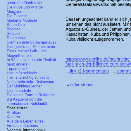
unter den Tisch fallen
Generalstaatsanwaltschaft bestätigt
Die kluge und witzige
Morgaine
Die Güldene
Dessen ungeachtet kann er sich 
Madame Modeste
umsehen das nicht ausliefert. Mir f
Buten Diek
Äquatorial-Guinea, der Jemen und
Booldog
Skalpell
Kasachstan, Kuba und Phlippinen. 
Stachanow
Kuba vielleicht ausgenommen.
Sieht so eine Schlampe aus?
Hier geht´s um Perspektiven
Eines meiner Leib- und
Magenthemen
https://www.t-online.de/nachrichte
In Wirklichkeit ist die Realität
fuell-mich-der-billionen-euro-sch
ganz anders
Tupamaros!
...
link
(
2 Kommentare
) ...
comme
Hier ist´s schlecht
Hier ist´s richtig schlecht
Noch mehr linke Diskussion
...
older stories
Der Mobbing-Gegner
Elementarteile
Die kleine Form in Reinform
Biji Azadeh-Hoch die
internationale Solidarität
Spezialisten
Al Sharq
Karsten
Aus dem Leben eines
Freudenmädchens
Nochmal Internationale