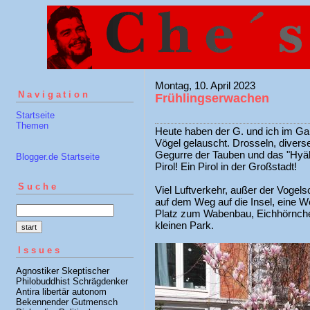
Montag, 10. April 2023
Navigation
Frühlingserwachen
Startseite
Themen
Heute haben der G. und ich im G
Vögel gelauscht. Drosseln, divers
Gegurre der Tauben und das "Hyäh
Blogger.de Startseite
Pirol! Ein Pirol in der Großstadt!
Suche
Viel Luftverkehr, außer der Vogels
auf dem Weg auf die Insel, eine 
Platz zum Wabenbau, Eichhörnche
kleinen Park.
Issues
Agnostiker Skeptischer
Philobuddhist Schrägdenker
Antira libertär autonom
Bekennender Gutmensch