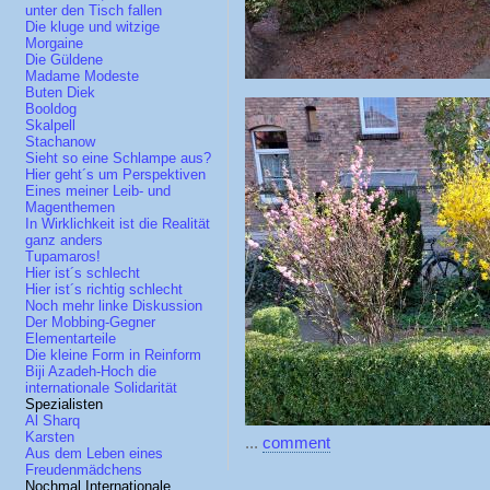
unter den Tisch fallen
Die kluge und witzige
Morgaine
Die Güldene
Madame Modeste
Buten Diek
Booldog
Skalpell
Stachanow
Sieht so eine Schlampe aus?
Hier geht´s um Perspektiven
Eines meiner Leib- und
Magenthemen
In Wirklichkeit ist die Realität
ganz anders
Tupamaros!
Hier ist´s schlecht
Hier ist´s richtig schlecht
Noch mehr linke Diskussion
Der Mobbing-Gegner
Elementarteile
Die kleine Form in Reinform
Biji Azadeh-Hoch die
internationale Solidarität
Spezialisten
Al Sharq
Karsten
...
comment
Aus dem Leben eines
Freudenmädchens
Nochmal Internationale