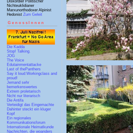
Diskordier Politischer
Nichteuklidianer
Marxunorthodoxer Alpinist
Hedonist
Zum Geleit
GenossInnen
Die Kadda
Stop! Talking.
JOG
The Voice
Edutainmentattacke
Last of thePanthers
Say it loud:Workingclass and
proud!
Jemand sehr
bemerkenswertes
Extrem proletarisch
Nicht nur literarisch
Die Antifa
Verteidigt das Eingemachte
Dahinter steckt ein kluger
Kopf
Ein regionales
Kommunikationsforum
Internationale Heimatkunde
Nachrichten, die woanders