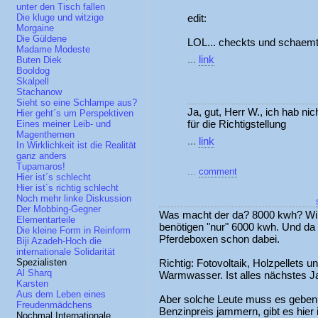
unter den Tisch fallen
edit:
Die kluge und witzige
Morgaine
Die Güldene
LOL... checkts und schaemt 
Madame Modeste
...
link
Buten Diek
Booldog
Skalpell
Stachanow
Sieht so eine Schlampe aus?
Ja, gut, Herr W., ich hab ni
Hier geht´s um Perspektiven
für die Richtigstellung
Eines meiner Leib- und
Magenthemen
...
link
In Wirklichkeit ist die Realität
ganz anders
Tupamaros!
...
comment
Hier ist´s schlecht
Hier ist´s richtig schlecht
Noch mehr linke Diskussion
Der Mobbing-Gegner
Was macht der da? 8000 kwh? Wir
Elementarteile
benötigen "nur" 6000 kwh. Und da
Die kleine Form in Reinform
Pferdeboxen schon dabei.
Biji Azadeh-Hoch die
internationale Solidarität
Richtig: Fotovoltaik, Holzpellets 
Spezialisten
Al Sharq
Warmwasser. Ist alles nächstes Jah
Karsten
Aus dem Leben eines
Aber solche Leute muss es geben
Freudenmädchens
Benzinpreis jammern, gibt es hie
Nochmal Internationale