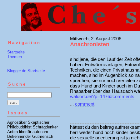
Mittwoch, 2. August 2006
Navigation
Anachronisten
Startseite
Themen
sind jene, die den Lauf der Zeit of
haben. Erdwärmeanlagen, Fotovolta
Techniken, die einen Privathaush
Blogger.de Startseite
machen, sind im Augenblick so nac
sprechen, sie nur noch verteilen zu
Suche
dass Hund und Kinder auch im Du
Rhabarber über das Hausdach wä
waldorf.de/?p=1476#comments
...
comment
Issues
Agnostiker Skeptischer
hättest du den beitrag aufmerksa
Philobuddhist Schrägdenker
Antira libertär autonom
herr weder hund noch kinder besitz
Bekennender Gutmensch
die sexuelle orientierung ist ja nic