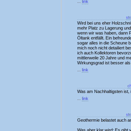
...
link
st
Wird bei uns eher Holzschni
mehr Platz zu Lagerung und 
wenn wir was haben, dann Pl
Öltank entfällt. Ein befreun
sogar alles in die Scheune 
mich noch nicht detailiert b
ich auch Kollektoren bevorz
mittlerweile 20 Jahre und m
Wirkungsgrad ist besser als 
...
link
c
Was am Nachhaltigsten ist,
...
link
st
Geothermie belastet auch a
Was aber klar wird: Es gibt 