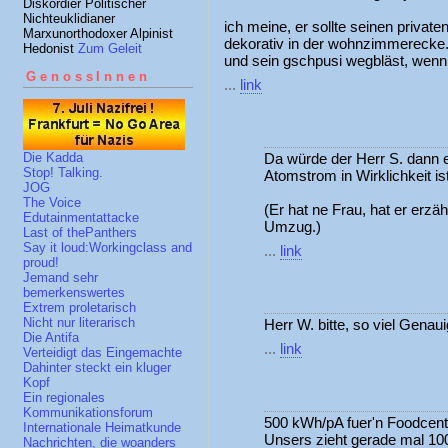
Diskordier Politischer
Nichteuklidianer
ich meine, er sollte seinen private
Marxunorthodoxer Alpinist
dekorativ in der wohnzimmerecke. m
Hedonist
Zum Geleit
und sein gschpusi wegbläst, wenn
GenossInnen
...
link
Da würde der Herr S. dann en
Die Kadda
Stop! Talking.
Atomstrom in Wirklichkeit ist
JOG
The Voice
(Er hat ne Frau, hat er er
Edutainmentattacke
Umzug.)
Last of thePanthers
Say it loud:Workingclass and
...
link
proud!
Jemand sehr
bemerkenswertes
Extrem proletarisch
Nicht nur literarisch
Herr W. bitte, so viel Genau
Die Antifa
...
link
Verteidigt das Eingemachte
Dahinter steckt ein kluger
Kopf
Ein regionales
Kommunikationsforum
500 kWh/pA fuer'n Foodcen
Internationale Heimatkunde
Unsers zieht gerade mal 100
Nachrichten, die woanders