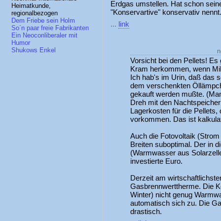
Erdgas umstellen. Hat schon sei
Heimatkunde,
"Konservartive" konservativ nennt
regionalbezogen
Dem Friebe sein Holm
...
link
So´n paar freie Fabrikanten
Ein Neoconliberaler mit
Humor
Shukows Enkel
n
Vorsicht bei den Pellets! Es
Kram herkommen, wenn Milli
Ich hab's im Urin, daß das 
dem verschenkten Öllämpche
gekauft werden mußte. (Man
Dreh mit den Nachtspeiche
Lagerkosten für die Pellets,
vorkommen. Das ist kalkulato
Auch die Fotovoltaik (Strom 
Breiten suboptimal. Der in d
(Warmwasser aus Solarzellen)
investierte Euro.
Derzeit am wirtschaftlichste
Gasbrennwerttherme. Die Ko
Winter) nicht genug Warmwas
automatisch sich zu. Die Ga
drastisch.