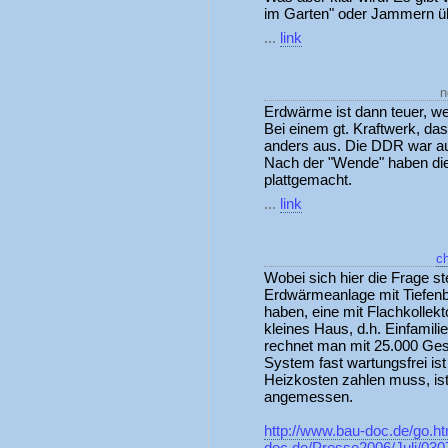
im Garten" oder Jammern übe
...
link
n
Erdwärme ist dann teuer, we
Bei einem gt. Kraftwerk, das
anders aus. Die DDR war au
Nach der "Wende" haben di
plattgemacht.
...
link
c
Wobei sich hier die Frage ste
Erdwärmeanlage mit Tiefenb
haben, eine mit Flachkollekt
kleines Haus, d.h. Einfamil
rechnet man mit 25.000 Gesa
System fast wartungsfrei is
Heizkosten zahlen muss, ist
angemessen.
http://www.bau-doc.de/go.ht
doc.de/Presse2006/Juli/030