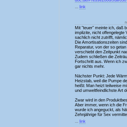
...
link
n
Mit "teuer" meinte ich, daß
implizite, nicht offengelegt
sachlich nicht zutrifft, näml
Die Amortisationszeiten sin
Reparatur, von der so getan 
verschiebt den Zeitpunkt na
Zudem schließen die Zeiträ
Fortschritt aus. Wenn ich z
gar nichts mehr.
Nächster Punkt: Jede Wärme
Heizstab, weil die Pumpe d
heißt: Man heizt teilweise m
und umweltfeindlichste Art d
Zwar wird in den Produktbe
Aber immer, wenn ich die Fr
wurde ich angeguckt, als hät
Zehnjährige für Sex vermitte
...
link