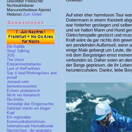
Diskordier Politischer
Nichteuklidianer
Marxunorthodoxer Alpinist
Hedonist
Zum Geleit
Auf einer eher harmlosen Tour war 
Dobermann in einem Kiesbett abger
GenossInnen
war hinterher gestiegen und selbe
und wir hatten Mann und Hund geret
Gletscherspalte gestürzt und mus
Kraft wäre da gar nichts drin gewe
am pendelnden Außenseil, wenn a
Die Kadda
einige Male gebangt um Leute, die 
Stop! Talking.
mit dem Bergsteigen ernst meinen
JOG
verbunden ist. Daher seien an dies
The Voice
Edutainmentattacke
der Berge gepriesen, die ihr Leben
Last of thePanthers
herunterzuholen. Danke, liebe Berg
Say it loud:Workingclass and
proud!
Jemand sehr
bemerkenswertes
Extrem proletarisch
Nicht nur literarisch
Die Antifa
Verteidigt das Eingemachte
Dahinter steckt ein kluger
Kopf
Ein regionales
Kommunikationsforum
Internationale Heimatkunde
Nachrichten, die woanders