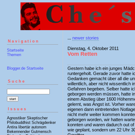
...
newer stories
Navigation
Dienstag, 4. Oktober 2011
Startseite
Vom Retten
Themen
Gestern habe ich ein junges Mädc
Blogger.de Startseite
runtergeholt. Gerade zuvor hatte i
Gedanken gemacht über all die unv
Suche
willentlich, aber nicht wissentlich 
Gefahren begeben. Selber hatte i
geborgen werden müssen, hatte in 
einem Abstieg über 1600 Höhenmet
gelernt, was Angst ist. Vorher wa
Issues
eigenen dann eintretenden Notlage
nicht mehr weiter kommen konnten
Agnostiker Skeptischer
geborgen worden, wir hatten warte
Philobuddhist Schrägdenker
konnten und waren dadurch out of 
Antira libertär autonom
wie geplant, sondern um 22 Uhr 30
Bekennender Gutmensch
Gewitter.