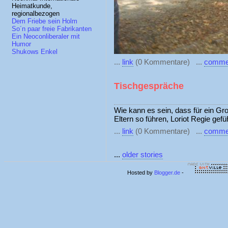
Heimatkunde,
regionalbezogen
Dem Friebe sein Holm
So´n paar freie Fabrikanten
Ein Neoconliberaler mit
Humor
Shukows Enkel
...
link
(0 Kommentare) ...
comme
Tischgespräche
Wie kann es sein, dass für ein Gr
Eltern so führen, Loriot Regie gefü
...
link
(0 Kommentare) ...
comme
...
older stories
Hosted by
Blogger.de
-