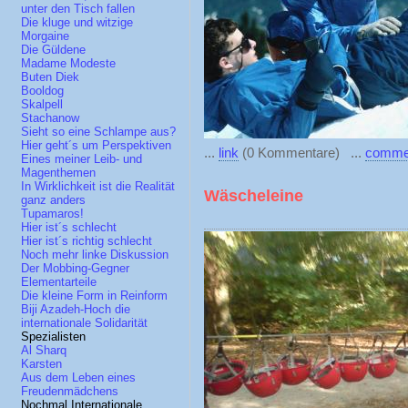
unter den Tisch fallen
Die kluge und witzige
Morgaine
Die Güldene
Madame Modeste
Buten Diek
Booldog
Skalpell
Stachanow
Sieht so eine Schlampe aus?
Hier geht´s um Perspektiven
...
link
(0 Kommentare) ...
comme
Eines meiner Leib- und
Magenthemen
In Wirklichkeit ist die Realität
Wäscheleine
ganz anders
Tupamaros!
Hier ist´s schlecht
Hier ist´s richtig schlecht
Noch mehr linke Diskussion
Der Mobbing-Gegner
Elementarteile
Die kleine Form in Reinform
Biji Azadeh-Hoch die
internationale Solidarität
Spezialisten
Al Sharq
Karsten
Aus dem Leben eines
Freudenmädchens
Nochmal Internationale