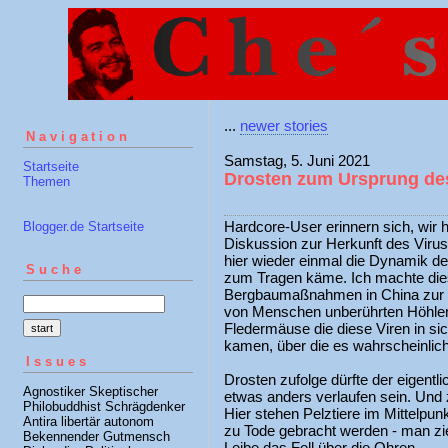
...
newer stories
Navigation
Samstag, 5. Juni 2021
Startseite
Drosten zum Ursprung de
Themen
Hardcore-User erinnern sich, wir h
Blogger.de Startseite
Diskussion zur Herkunft des Virus, 
hier wieder einmal die Dynamik des
Suche
zum Tragen käme. Ich machte dies
Bergbaumaßnahmen in China zur 
von Menschen unberührten Höhlen 
Fledermäuse die diese Viren in sic
kamen, über die es wahrscheinli
Issues
Drosten zufolge dürfte der eigentl
Agnostiker Skeptischer
etwas anders verlaufen sein. Und
Philobuddhist Schrägdenker
Hier stehen Pelztiere im Mittelpunk
Antira libertär autonom
zu Tode gebracht werden - man zie
Bekennender Gutmensch
Leibe das Fell über die Ohren.