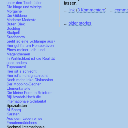
lassen.
unter den Tisch fallen
Die kluge und witzige
...
link
(
3 Kommentare
) ...
comme
Morgaine
Die Güldene
Madame Modeste
...
older stories
Buten Diek
Booldog
Skalpell
Stachanow
Sieht so eine Schlampe aus?
Hier geht´s um Perspektiven
Eines meiner Leib- und
Magenthemen
In Wirklichkeit ist die Realität
ganz anders
Tupamaros!
Hier ist´s schlecht
Hier ist´s richtig schlecht
Noch mehr linke Diskussion
Der Mobbing-Gegner
Elementarteile
Die kleine Form in Reinform
Biji Azadeh-Hoch die
internationale Solidarität
Spezialisten
Al Sharq
Karsten
Aus dem Leben eines
Freudenmädchens
Nochmal Internationale