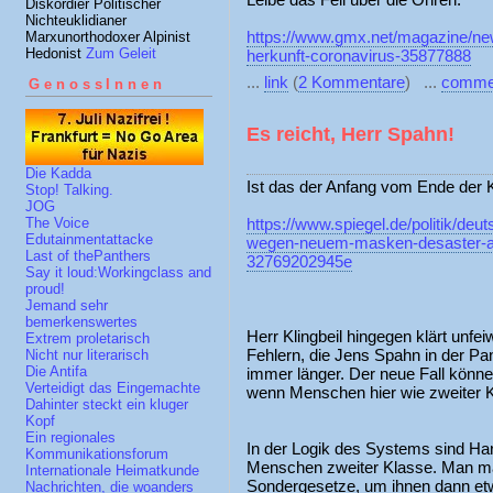
Diskordier Politischer
Nichteuklidianer
https://www.gmx.net/magazine/ne
Marxunorthodoxer Alpinist
Hedonist
Zum Geleit
herkunft-coronavirus-35877888
...
link
(
2 Kommentare
) ...
comme
GenossInnen
Es reicht, Herr Spahn!
Die Kadda
Ist das der Anfang vom Ende der
Stop! Talking.
JOG
https://www.spiegel.de/politik/deu
The Voice
Edutainmentattacke
wegen-neuem-masken-desaster-a-
Last of thePanthers
32769202945e
Say it loud:Workingclass and
proud!
Jemand sehr
bemerkenswertes
Herr Klingbeil hingegen klärt unfeiwi
Extrem proletarisch
Fehlern, die Jens Spahn in der P
Nicht nur literarisch
Die Antifa
immer länger. Der neue Fall könn
Verteidigt das Eingemachte
wenn Menschen hier wie zweiter K
Dahinter steckt ein kluger
Kopf
Ein regionales
In der Logik des Systems sind Ha
Kommunikationsforum
Menschen zweiter Klasse. Man mach
Internationale Heimatkunde
Sondergesetze, um ihnen dann e
Nachrichten, die woanders