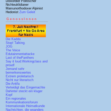
Diskordier Politischer
Nichteuklidianer
Marxunorthodoxer Alpinist
Hedonist
Zum Geleit
GenossInnen
Die Kadda
Stop! Talking.
JOG
The Voice
Edutainmentattacke
Last of thePanthers
Say it loud:Workingclass and
proud!
Jemand sehr
bemerkenswertes
Extrem proletarisch
Nicht nur literarisch
Die Antifa
Verteidigt das Eingemachte
Dahinter steckt ein kluger
Kopf
Ein regionales
Kommunikationsforum
Internationale Heimatkunde
Nachrichten, die woanders