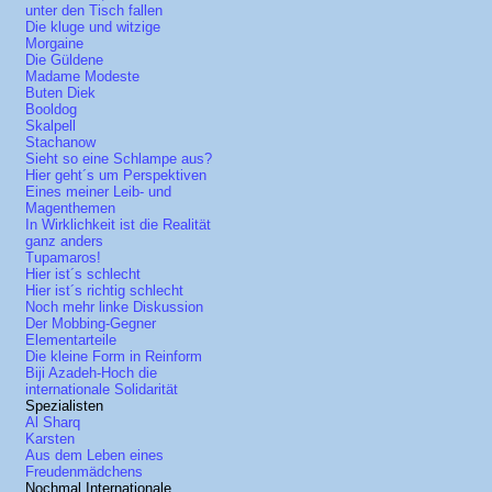
unter den Tisch fallen
Die kluge und witzige
Morgaine
Die Güldene
Madame Modeste
Buten Diek
Booldog
Skalpell
Stachanow
Sieht so eine Schlampe aus?
Hier geht´s um Perspektiven
Eines meiner Leib- und
Magenthemen
In Wirklichkeit ist die Realität
ganz anders
Tupamaros!
Hier ist´s schlecht
Hier ist´s richtig schlecht
Noch mehr linke Diskussion
Der Mobbing-Gegner
Elementarteile
Die kleine Form in Reinform
Biji Azadeh-Hoch die
internationale Solidarität
Spezialisten
Al Sharq
Karsten
Aus dem Leben eines
Freudenmädchens
Nochmal Internationale