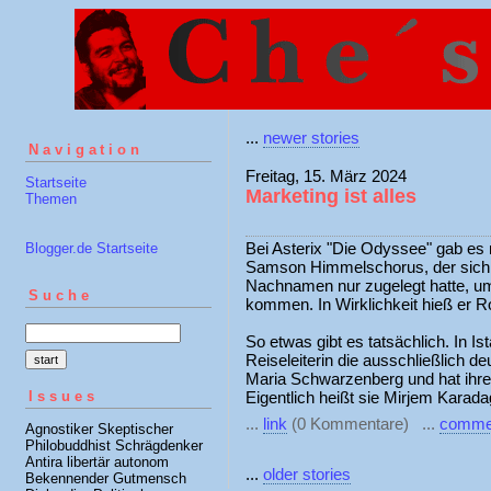
...
newer stories
Navigation
Freitag, 15. März 2024
Startseite
Marketing ist alles
Themen
Bei Asterix "Die Odyssee" gab es
Blogger.de Startseite
Samson Himmelschorus, der sich s
Nachnamen nur zugelegt hatte, u
Suche
kommen. In Wirklichkeit hieß er 
So etwas gibt es tatsächlich. In Is
Reiseleiterin die ausschließlich de
Maria Schwarzenberg und hat ihre
Issues
Eigentlich heißt sie Mirjem Karada
...
link
(0 Kommentare) ...
comme
Agnostiker Skeptischer
Philobuddhist Schrägdenker
Antira libertär autonom
...
older stories
Bekennender Gutmensch