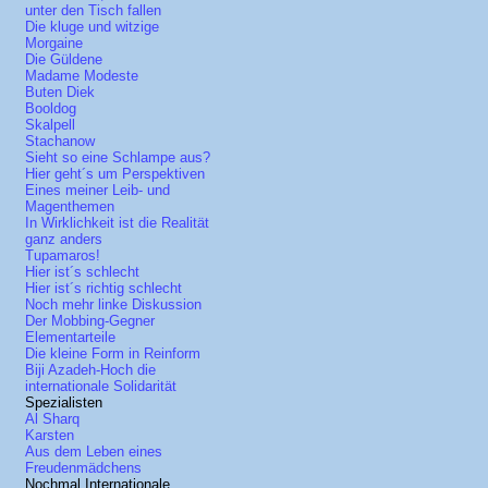
unter den Tisch fallen
Die kluge und witzige
Morgaine
Die Güldene
Madame Modeste
Buten Diek
Booldog
Skalpell
Stachanow
Sieht so eine Schlampe aus?
Hier geht´s um Perspektiven
Eines meiner Leib- und
Magenthemen
In Wirklichkeit ist die Realität
ganz anders
Tupamaros!
Hier ist´s schlecht
Hier ist´s richtig schlecht
Noch mehr linke Diskussion
Der Mobbing-Gegner
Elementarteile
Die kleine Form in Reinform
Biji Azadeh-Hoch die
internationale Solidarität
Spezialisten
Al Sharq
Karsten
Aus dem Leben eines
Freudenmädchens
Nochmal Internationale