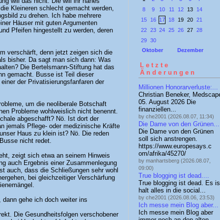
ng will das nicht. Die will ihr nahes
die Kleineren schlecht gemacht werden,
8
9
10
11
12
13
14
gsbild zu drehen. Ich habe mehrere
15
16
17
18
19
20
21
einer Häuser mit guten Argumenten
nd Pfeifen hingestellt zu werden, deren
22
23
24
25
26
27
28
29
30
Oktober
Dezember
verschärft, denn jetzt zeigen sich die
 als bisher. Da sagt man sich dann: Was
Letzte
alten? Die Bertelsmann-Stiftung hat das
Änderungen
n gemacht. Busse ist Teil dieser
iner der Privatisierungsfanfaren der
Millionen Honorarverluste:...
Christian Beneker, Medscap
05. August 2026 Die
robleme, um die neoliberale Botschaft
finanziellen...
chen Probleme wohlweislich nicht benennt.
by che2001 (2026.08.07, 11:34)
chale abgeschafft? Nö. Ist dort der
Die Dame von den Grünen...
n jemals Pflege- oder medizinische Kräfte
Die Dame von den Grünen
unser Haus zu klein ist? Nö. Die reden
soll sich anstrengen.
usse nicht redet.
https://www.europesays.c
om/afrika/45270/
ht, zeigt sich etwa an seinem Hinweis
by manhartsberg (2026.08.07,
ung auch Ergebnis einer Zusammenlegung
09:00)
g ist auch, dass die Schließungen sehr wohl
True blogging ist dead....
ergehen, bei gleichzeitiger Verschärfung
True blogging ist dead. Es is
gienemängel.
halt alles in die social...
by che2001 (2026.08.06, 23:53)
 dann gehe ich doch weiter ins
Ich messe mein Blog aber...
Ich messe mein Blog aber
direkt. Die Gesundheitsfolgen verschobener
immer noch an den alten