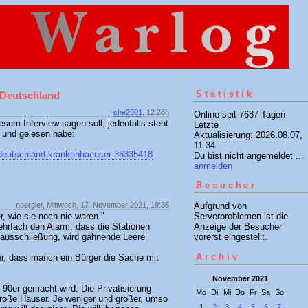
Statistik
 Deutschland
che2001
, 12:28h
Online seit 7687 Tagen
esem Interview sagen soll, jedenfalls steht
Letzte
t und gelesen habe:
Aktualisierung: 2026.08.07,
11:34
/deutschland-krankenhaeuser-36335418
Du bist nicht angemeldet ...
anmelden
Besucher
noergler, Mittwoch, 17. November 2021, 18:35
Aufgrund von
r, wie sie noch nie waren."
Serverproblemen ist die
ehrfach den Alarm, dass die Stationen
Anzeige der Besucher
hausschließung, wird gähnende Leere
vorerst eingestellt.
Archiv
, dass manch ein Bürger die Sache mit
November 2021
90er gemacht wird. Die Privatisierung
Mo
Di
Mi
Do
Fr
Sa
So
große Häuser. Je weniger und größer, umso
1
2
3
4
5
6
7