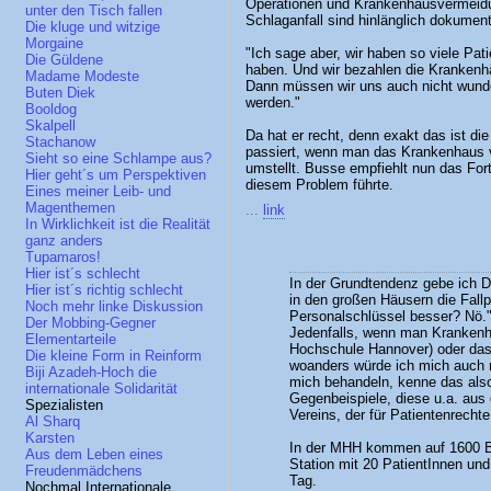
Operationen und Krankenhausvermeidun
unter den Tisch fallen
Schlaganfall sind hinlänglich dokument
Die kluge und witzige
Morgaine
"Ich sage aber, wir haben so viele Pat
Die Güldene
haben. Und wir bezahlen die Krankenhä
Madame Modeste
Dann müssen wir uns auch nicht wunde
Buten Diek
werden."
Booldog
Skalpell
Da hat er recht, denn exakt das ist di
Stachanow
passiert, wenn man das Krankenhaus 
Sieht so eine Schlampe aus?
umstellt. Busse empfiehlt nun das Fort
Hier geht´s um Perspektiven
diesem Problem führte.
Eines meiner Leib- und
Magenthemen
...
link
In Wirklichkeit ist die Realität
ganz anders
Tupamaros!
Hier ist´s schlecht
In der Grundtendenz gebe ich Di
Hier ist´s richtig schlecht
in den großen Häusern die Fallp
Noch mehr linke Diskussion
Personalschlüssel besser? Nö." 
Der Mobbing-Gegner
Jedenfalls, wenn man Krankenh
Elementarteile
Hochschule Hannover) oder das 
Die kleine Form in Reinform
woanders würde ich mich auch n
Biji Azadeh-Hoch die
mich behandeln, kenne das also
internationale Solidarität
Gegenbeispiele, diese u.a. aus
Spezialisten
Vereins, der für Patientenrech
Al Sharq
Karsten
In der MHH kommen auf 1600 Bet
Aus dem Leben eines
Station mit 20 PatientInnen und
Freudenmädchens
Tag.
Nochmal Internationale