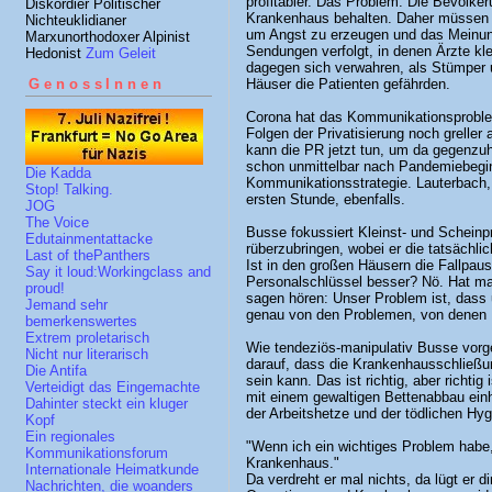
profitabler. Das Problem: Die Bevölkeru
Diskordier Politischer
Krankenhaus behalten. Daher müssen 
Nichteuklidianer
um Angst zu erzeugen und das Meinun
Marxunorthodoxer Alpinist
Sendungen verfolgt, in denen Ärzte kl
Hedonist
Zum Geleit
dagegen sich verwahren, als Stümper u
Häuser die Patienten gefährden.
GenossInnen
Corona hat das Kommunikationsproblem 
Folgen der Privatisierung noch greller
kann die PR jetzt tun, um da gegenzuh
schon unmittelbar nach Pandemiebegin
Die Kadda
Kommunikationsstrategie. Lauterbach, e
Stop! Talking.
ersten Stunde, ebenfalls.
JOG
The Voice
Busse fokussiert Kleinst- und Scheinp
Edutainmentattacke
rüberzubringen, wobei er die tatsächli
Last of thePanthers
Ist in den großen Häusern die Fallpaus
Say it loud:Workingclass and
Personalschlüssel besser? Nö. Hat ma
proud!
sagen hören: Unser Problem ist, dass 
Jemand sehr
genau von den Problemen, von denen B
bemerkenswertes
Extrem proletarisch
Wie tendeziös-manipulativ Busse vorge
Nicht nur literarisch
darauf, dass die Krankenhausschließ
Die Antifa
sein kann. Das ist richtig, aber richti
Verteidigt das Eingemachte
mit einem gewaltigen Bettenabbau einh
Dahinter steckt ein kluger
der Arbeitshetze und der tödlichen Hy
Kopf
Ein regionales
"Wenn ich ein wichtiges Problem habe,
Kommunikationsforum
Krankenhaus."
Internationale Heimatkunde
Da verdreht er mal nichts, da lügt er 
Nachrichten, die woanders