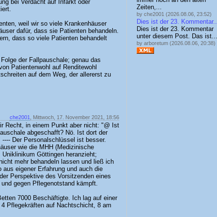
g bei Verdacht auf Infarkt oder
Zeiten,...
iert.
by che2001 (2026.08.06, 23:52)
Dies ist der 23. Kommentar..
ienten, weil wir so viele Krankenhäuser
Dies ist der 23. Kommentar
user dafür, dass sie Patienten behandeln.
unter diesem Post. Das ist..
rn, dass so viele Patienten behandelt
by arboretum (2026.08.06, 20:38)
e Folge der Fallpauschale; genau das
von Patientenwohl auf Renditewohl
schreiten auf dem Weg, der allererst zu
che2001
, Mittwoch, 17. November 2021, 18:56
r Recht, in einem Punkt aber nicht: "@ Ist
auschale abgeschafft? Nö. Ist dort der
---- Der Personalschlüssel ist besser.
äuser wie die MHH (Medizinische
Uniklinikum Göttingen heranzieht;
icht mehr behandeln lassen und ließ ich
 aus eigener Erfahrung und auch die
 der Perspektive des Vorsitzenden eines
te und gegen Pflegenotstand kämpft.
ten 7000 Beschäftigte. Ich lag auf einer
 4 Pflegekräften auf Nachtschicht, 8 am