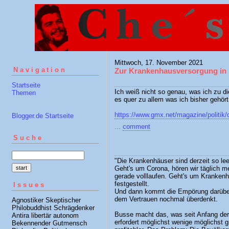
Mittwoch, 17. November 2021
Navigation
Zur Krankenhausversorgung in
Startseite
Ich weiß nicht so genau, was ich zu di
Themen
es quer zu allem was ich bisher gehör
https://www.gmx.net/magazine/politik
Blogger.de Startseite
...
comment
Suche
"Die Krankenhäuser sind derzeit so lee
Geht's um Corona, hören wir täglich m
gerade volllaufen. Geht's um Kranken
festgestellt.
Issues
Und dann kommt die Empörung darüber
dem Vertrauen nochmal überdenkt.
Agnostiker Skeptischer
Philobuddhist Schrägdenker
Busse macht das, was seit Anfang der 
Antira libertär autonom
erfordert möglichst wenige möglichst 
Bekennender Gutmensch