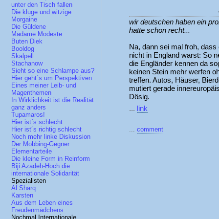
unter den Tisch fallen
Die kluge und witzige
Morgaine
wir deutschen haben ein pro
Die Güldene
hatte schon recht...
Madame Modeste
Buten Diek
Na, dann sei mal froh, das
Booldog
nicht in England warst: So 
Skalpell
die Engländer kennen da so
Stachanow
Sieht so eine Schlampe aus?
keinen Stein mehr werfen o
Hier geht´s um Perspektiven
treffen. Autos, Häuser, Bier
Eines meiner Leib- und
mutiert gerade innereuropäi
Magenthemen
Dösig.
In Wirklichkeit ist die Realität
ganz anders
...
link
Tupamaros!
Hier ist´s schlecht
...
comment
Hier ist´s richtig schlecht
Noch mehr linke Diskussion
Der Mobbing-Gegner
Elementarteile
Die kleine Form in Reinform
Biji Azadeh-Hoch die
internationale Solidarität
Spezialisten
Al Sharq
Karsten
Aus dem Leben eines
Freudenmädchens
Nochmal Internationale