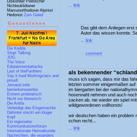
Diskordier Politischer
...
link
Nichteuklidianer
Marxunorthodoxer Alpinist
Hedonist
Zum Geleit
GenossInnen
Das gibt dem Anliegen erst 
Autor das wissen konnte. Sel
...
link
Die Kadda
Stop! Talking.
...
comment
JOG
The Voice
Edutainmentattacke
Last of thePanthers
als bekennender "schland
Say it loud:Workingclass and
muss ich sagen, dass mir das fa
proud!
letzten sommer einigermaßen auf 
Jemand sehr
im biergarten bei der nationalhymn
bemerkenswertes
Extrem proletarisch
hosennaht nehmen und auch noch m
Nicht nur literarisch
zacken ab. nie wieder ein spiel mit
Die Antifa
wildgewordenen vollhorsts!
Verteidigt das Eingemachte
Dahinter steckt ein kluger
wir deutschen haben ein problem m
Kopf
schon recht...
Ein regionales
Kommunikationsforum
...
link
Internationale Heimatkunde
Nachrichten, die woanders