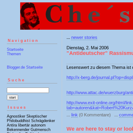
...
newer stories
Navigation
Dienstag, 2. Mai 2006
Startseite
"Antideutscher" Rassism
Themen
Lesenswert zu diesem Thema ist d
Blogger.de Startseite
http://x-berg.de/journal.pl?op=di
Suche
http://www.attac.de/wuerzburg/an
http://www.exit-online.org/html/lin
Issues
tab=autoren&kat=Robert%20Kurz
...
link
(0 Kommentare) ...
comme
Agnostiker Skeptischer
Philobuddhist Schrägdenker
Antira libertär autonom
We are here to stay or lo
Bekennender Gutmensch