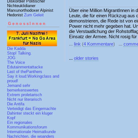
Diskordier Politischer
Nichteuklidianer
Über eine Million MigrantInnen in
Marxunorthodoxer Alpinist
Hedonist
Zum Geleit
Leute, die für einen Rückzug aus 
demonstrieren, die Rede ist von e
GenossInnen
Power nicht mehr gegeben hat. Und
die Verstaatlichung der Rohstofflage
Einsatz der Armee. Nicht rosig fü
...
link
(
4 Kommentare
) ...
comme
Die Kadda
Stop! Talking.
...
older stories
JOG
The Voice
Edutainmentattacke
Last of thePanthers
Say it loud:Workingclass and
proud!
Jemand sehr
bemerkenswertes
Extrem proletarisch
Nicht nur literarisch
Die Antifa
Verteidigt das Eingemachte
Dahinter steckt ein kluger
Kopf
Ein regionales
Kommunikationsforum
Internationale Heimatkunde
Nachrichten, die woanders