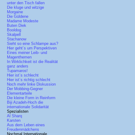
unter den Tisch fallen
Die kluge und witzige
Morgaine
Die Güldene
Madame Modeste
Buten Diek
Booldog
Skalpell
Stachanow
Sieht so eine Schlampe aus?
Hier geht´s um Perspektiven
Eines meiner Leib- und
Magenthemen
In Wirklichkeit ist die Realität
ganz anders
Tupamaros!
Hier ist´s schlecht
Hier ist´s richtig schlecht
Noch mehr linke Diskussion
Der Mobbing-Gegner
Elementarteile
Die kleine Form in Reinform
Biji Azadeh-Hoch die
internationale Solidarität
Spezialisten
Al Sharq
Karsten
Aus dem Leben eines
Freudenmädchens
Nochmal Internationale