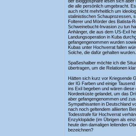
der Bloggosphäre lesen sich aber 
die alle persönlich umgebracht. Es
auch nicht mehrheitlich um ideolo
stalinistischen Schauprozessen, 
Folterer und Mörder des Batista-
Schweinebucht-Invasion zu tun hat
Anhänger, die aus dem US-Exil her
Landungsoperation in Kuba durchg
gefangengenommen wurden sowie d
Kubas unter Hochverrat fallen wü
Solche, die dafür gehalten wurden.
Spaßeshalber möchte ich die Situa
übertragen, um die Relationen kl
Hätten sich kurz vor Kriegsende G
der IG Farben und einige Tausend
ins Exil begeben und wären diese 
Nordeeküste gelandet, um das Dri
aber gefangengenommen und zu
Sympathisanten in Deutschland vor
nach noch geltendem alliierten Bes
Todesstrafe für Hochverrat verhän
Enzyklopädie (im Übrigen als einz
heute den damaligen leitenden O
bezeichnen?