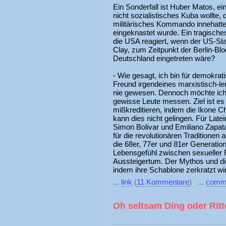
Ein Sonderfall ist Huber Matos, ein
nicht sozialistisches Kuba wollte, d
militärisches Kommando innehatte
eingeknastet wurde. Ein tragische
die USA reagiert, wenn der US-St
Clay, zum Zeitpunkt der Berlin-Bloc
Deutschland eingetreten wäre?
- Wie gesagt, ich bin für demokra
Freund irgendeines marxistisch-l
nie gewesen. Dennoch möchte ich
gewisse Leute messen. Ziel ist es 
mißkreditieren, indem die Ikone C
kann dies nicht gelingen. Für Late
Simon Bolivar und Emiliano Zapata
für die revolutionären Traditionen 
die 68er, 77er und 81er Generation
Lebensgefühl zwischen sexueller
Aussteigertum. Der Mythos und di
indem ihre Schablone zerkratzt wi
...
link
(
11 Kommentare
) ...
comm
Oh seltsam Ding oder Ritt