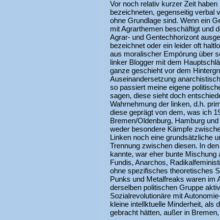
Vor noch relativ kurzer Zeit haben B
bezeichneten, gegenseitig verbal ve
ohne Grundlage sind. Wenn ein G
mit Agrarthemen beschäftigt und 
Agrar- und Gentechhorizont ausgeri
bezeichnet oder ein leider oft halt
aus moralischer Empörung über so
linker Blogger mit dem Hauptschläc
ganze geschieht vor dem Hintergr
Auseinandersetzung anarchistisch
so passiert meine eigene politisc
sagen, diese sieht doch entschie
Wahrnehmung der linken, d.h. pri
diese geprägt von dem, was ich 1
Bremen/Oldenburg, Hamburg und Gö
weder besondere Kämpfe zwischen
Linken noch eine grundsätzliche 
Trennung zwischen diesen. In den 
kannte, war eher bunte Mischung 
Fundis, Anarchos, Radikalfeminis
ohne spezifisches theoretisches Se
Punks und Metalfreaks waren im A
derselben politischen Gruppe akti
Sozialrevolutionäre mit Autonomie
kleine intellktuelle Minderheit, al
gebracht hätten, außer in Bremen,