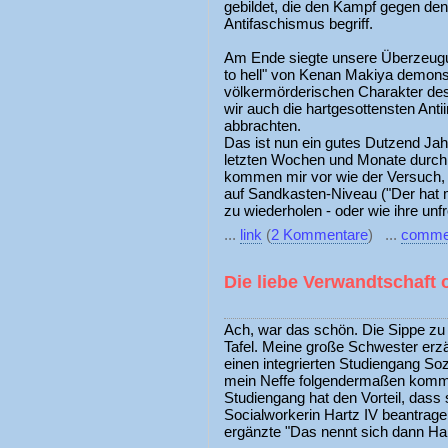
gebildet, die den Kampf gegen den
Antifaschismus begriff.
Am Ende siegte unsere Überzeugu
to hell" von Kenan Makiya demons
völkermörderischen Charakter de
wir auch die hartgesottensten Ant
abbrachten.
Das ist nun ein gutes Dutzend Jah
letzten Wochen und Monate durch 
kommen mir vor wie der Versuch, 
auf Sandkasten-Niveau ("Der hat 
zu wiederholen - oder wie ihre unfre
...
link
(
2 Kommentare
) ...
comme
Die liebe Verwandtschaft o
Ach, war das schön. Die Sippe z
Tafel. Meine große Schwester erzäh
einen integrierten Studiengang S
mein Neffe folgendermaßen komment
Studiengang hat den Vorteil, dass
Socialworkerin Hartz IV beantrag
ergänzte "Das nennt sich dann Hart