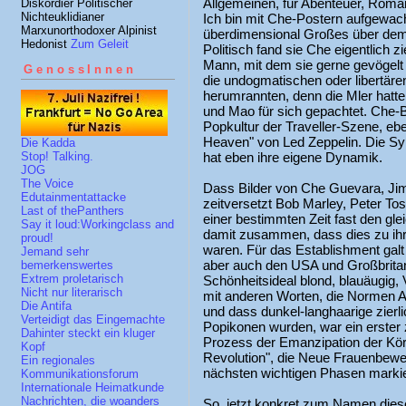
Allgemeinen, für Abenteuer, Roman
Diskordier Politischer
Nichteuklidianer
Ich bin mit Che-Postern aufgewac
Marxunorthodoxer Alpinist
überdimensional Großes über dem B
Hedonist
Zum Geleit
Politisch fand sie Che eigentlich 
Mann, mit dem sie gerne gevögelt 
GenossInnen
die undogmatischen oder libertären
herumrannten, denn die Mler hatte
und Mao für sich gepachtet. Che-B
Popkultur der Traveller-Szene, eb
Heaven" von Led Zeppelin. Die Sy
Die Kadda
hat eben ihre eigene Dynamik.
Stop! Talking.
JOG
The Voice
Dass Bilder von Che Guevara, Ji
Edutainmentattacke
zeitversetzt Bob Marley, Peter To
Last of thePanthers
einer bestimmten Zeit fast den gle
Say it loud:Workingclass and
damit zusammen, dass dies zu ihre
proud!
waren. Für das Establishment galt
Jemand sehr
aber auch den USA und Großbrita
bemerkenswertes
Extrem proletarisch
Schönheitsideal blond, blauäugig, 
Nicht nur literarisch
mit anderen Worten, die Normen A
Die Antifa
und dass dunkel-langhaarige zier
Verteidigt das Eingemachte
Popikonen wurden, war ein erster z
Dahinter steckt ein kluger
Prozess der Emanzipation der Körp
Kopf
Revolution", die Neue Frauenbew
Ein regionales
nächsten wichtigen Phasen markie
Kommunikationsforum
Internationale Heimatkunde
Nachrichten, die woanders
So, jetzt konkret zum Namen diese