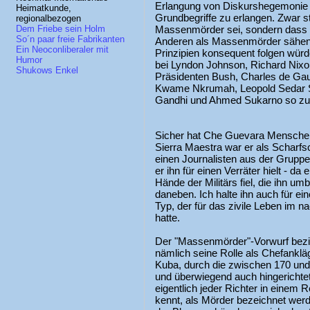
Erlangung von Diskurshegemonie d
Heimatkunde,
Grundbegriffe zu erlangen. Zwar s
regionalbezogen
Massenmörder sei, sondern dass d
Dem Friebe sein Holm
So´n paar freie Fabrikanten
Anderen als Massenmörder sähen,
Ein Neoconliberaler mit
Prinzipien konsequent folgen würd
Humor
bei Lyndon Johnson, Richard Nixo
Shukows Enkel
Präsidenten Bush, Charles de Gaul
Kwame Nkrumah, Leopold Sedar Seng
Gandhi und Ahmed Sukarno so zu 
Sicher hat Che Guevara Menschen g
Sierra Maestra war er als Scharfsc
einen Journalisten aus der Grupp
er ihn für einen Verräter hielt - da 
Hände der Militärs fiel, die ihn umb
daneben. Ich halte ihn auch für ein
Typ, der für das zivile Leben im n
hatte.
Der "Massenmörder"-Vorwurf bezie
nämlich seine Rolle als Chefankläg
Kuba, durch die zwischen 170 und
und überwiegend auch hingerichte
eigentlich jeder Richter in einem
kennt, als Mörder bezeichnet werde