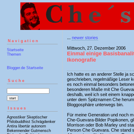
...
newer stories
Navigation
Mittwoch, 27. Dezember 2006
Startseite
Einmal einige Basisbanali
Themen
Ikonografie
Blogger.de Startseite
Ich hatte es an anderer Stelle ja
geschrieben, regelmäßige Leser k
Suche
es noch einmal besonders betonen: 
besonderen Maße mit Che Guevara
deshalb, weil ich seit einem knappe
unter dem Spitznamen Che herumla
Bloggosphäre unterwegs bin.
Issues
Für meine Generation und noch me
Agnostiker Skeptischer
Che-Guevara-Bilder Popikonen, gle
Philobuddhist Schrägdenker
Morrison oder Bob Marley und star
Antira libertär autonom
Person Che Guevara. Che stand s
Bekennender Gutmensch