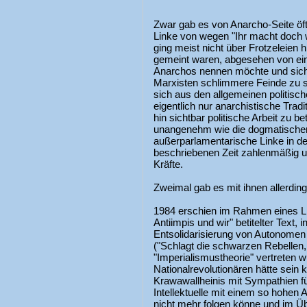
Zwar gab es von Anarcho-Seite öf
Linke von wegen "Ihr macht doch w
ging meist nicht über Frotzeleien hi
gemeint waren, abgesehen von ein
Anarchos nennen möchte und sich
Marxisten schlimmere Feinde zu 
sich aus den allgemeinen politis
eigentlich nur anarchistische Tra
hin sichtbar politische Arbeit zu b
unangenehm wie die dogmatischen 
außerparlamentarische Linke in de
beschriebenen Zeit zahlenmäßig u
Kräfte.
Zweimal gab es mit ihnen allerdin
1984 erschien im Rahmen eines Li
Antiimpis und wir" betitelter Text
Entsolidarisierung von Autonomen
("Schlagt die schwarzen Rebellen, w
"Imperialismustheorie" vertreten 
Nationalrevolutionären hätte sein
Krawawallheinis mit Sympathien für
Intellektuelle mit einem so hohen
nicht mehr folgen könne und im 