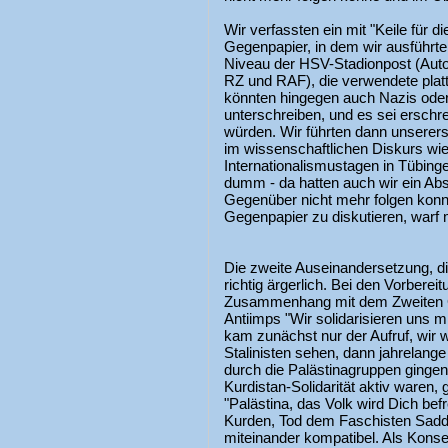
Wir verfassten ein mit "Keile für di
Gegenpapier, in dem wir ausführten
Niveau der HSV-Stadionpost (Aut
RZ und RAF), die verwendete platt
könnten hingegen auch Nazis oder
unterschreiben, und es sei erschr
würden. Wir führten dann unserers
im wissenschaftlichen Diskurs wi
Internationalismustagen in Tübing
dumm - da hatten auch wir ein Abs
Gegenüber nicht mehr folgen konnte
Gegenpapier zu diskutieren, warf
Die zweite Auseinandersetzung, d
richtig ärgerlich. Bei den Vorbere
Zusammenhang mit dem Zweiten Go
Antiimps "Wir solidarisieren uns 
kam zunächst nur der Aufruf, wir 
Stalinisten sehen, dann jahrelang
durch die Palästinagruppen gingen,
Kurdistan-Solidarität aktiv waren,
"Palästina, das Volk wird Dich bef
Kurden, Tod dem Faschisten Sadd
miteinander kompatibel. Als Kons