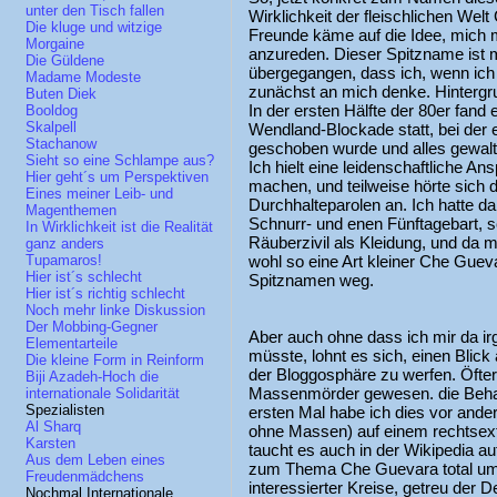
unter den Tisch fallen
Wirklichkeit der fleischlichen We
Die kluge und witzige
Freunde käme auf die Idee, mich 
Morgaine
anzureden. Dieser Spitzname ist mi
Die Güldene
übergegangen, dass ich, wenn ic
Madame Modeste
zunächst an mich denke. Hintergrun
Buten Diek
In der ersten Hälfte der 80er fand
Booldog
Skalpell
Wendland-Blockade statt, bei der
Stachanow
geschoben wurde und alles gewalti
Sieht so eine Schlampe aus?
Ich hielt eine leidenschaftliche A
Hier geht´s um Perspektiven
machen, und teilweise hörte sich
Eines meiner Leib- und
Durchhalteparolen an. Ich hatte d
Magenthemen
Schnurr- und enen Fünftagebart, s
In Wirklichkeit ist die Realität
Räuberzivil als Kleidung, und da me
ganz anders
wohl so eine Art kleiner Che Guev
Tupamaros!
Hier ist´s schlecht
Spitznamen weg.
Hier ist´s richtig schlecht
Noch mehr linke Diskussion
Der Mobbing-Gegner
Aber auch ohne dass ich mir da 
Elementarteile
müsste, lohnt es sich, einen Blic
Die kleine Form in Reinform
der Bloggosphäre zu werfen. Öfter i
Biji Azadeh-Hoch die
Massenmörder gewesen. die Behau
internationale Solidarität
Spezialisten
ersten Mal habe ich dies vor ander
Al Sharq
ohne Massen) auf einem rechtsex
Karsten
taucht es auch in der Wikipedia au
Aus dem Leben eines
zum Thema Che Guevara total um
Freudenmädchens
interessierter Kreise, getreu der
Nochmal Internationale