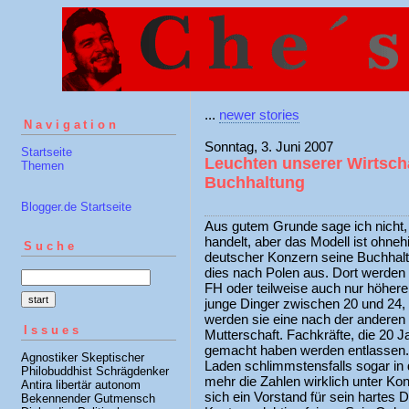
...
newer stories
Navigation
Sonntag, 3. Juni 2007
Startseite
Leuchten unserer Wirtscha
Themen
Buchhaltung
Blogger.de Startseite
Aus gutem Grunde sage ich nicht
handelt, aber das Modell ist ohnehi
Suche
deutscher Konzern seine Buchhaltu
dies nach Polen aus. Dort werden l
FH oder teilweise auch nur höheren
junge Dinger zwischen 20 und 24, 
werden sie eine nach der anderen
Issues
Mutterschaft. Fachkräfte, die 20 J
gemacht haben werden entlassen. 
Agnostiker Skeptischer
Laden schlimmstensfalls sogar in 
Philobuddhist Schrägdenker
mehr die Zahlen wirklich unter Kont
Antira libertär autonom
sich ein Vorstand für sein hartes 
Bekennender Gutmensch