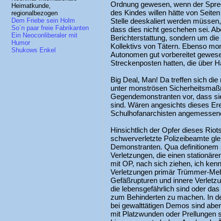
Ordnung gewesen, wenn der Sprech
Heimatkunde,
des Kindes willen hätte von Seit
regionalbezogen
Stelle deeskaliert werden müssen,
Dem Friebe sein Holm
So´n paar freie Fabrikanten
dass dies nicht geschehen sei. Abe
Ein Neoconliberaler mit
Berichterstattung, sondern um di
Humor
Kollektivs von Tätern. Ebenso mo
Shukows Enkel
Autonomen gut vorbereitet gewes
Streckenposten hatten, die über
Big Deal, Man! Da treffen sich di
unter monströsen Sicherheitsmaß
Gegendemonstranten vor, dass sie 
sind. Wären angesichts dieses Erei
Schulhofanarchisten angemessen
Hinsichtlich der Opfer dieses Rio
schwerverletzte Polizeibeamte gle
Demonstranten. Qua definitionem s
Verletzungen, die einen stationär
mit OP, nach sich ziehen, ich ken
Verletzungen primär Trümmer-Meh
Gefäßrupturen und innere Verletzu
die lebensgefährlich sind oder da
zum Behinderten zu machen. In de
bei gewalttätigen Demos sind abe
mit Platzwunden oder Prellungen 