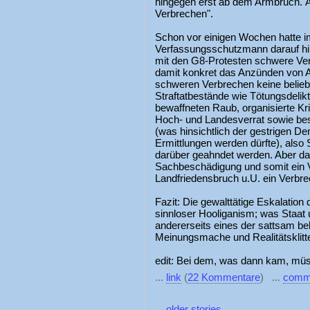
hingegen erst ab dem Armbruch. Äh
Verbrechen".
Schon vor einigen Wochen hatte i
Verfassungsschutzmann darauf 
mit den G8-Protesten schwere Ver
damit konkret das Anzünden von Au
schweren Verbrechen keine belieb
Straftatbestände wie Tötungsdelik
bewaffneten Raub, organisierte Kri
Hoch- und Landesverrat sowie be
(was hinsichtlich der gestrigen D
Ermittlungen werden dürfte), also S
darüber geahndet werden. Aber da
Sachbeschädigung und somit ein Ve
Landfriedensbruch u.U. ein Verbr
Fazit: Die gewalttätige Eskalatio
sinnloser Hooliganism; was Staat
andererseits eines der sattsam be
Meinungsmache und Realitätsklitte
edit: Bei dem, was dann kam, mü
...
link
(
22 Kommentare
) ...
comm
...
older stories