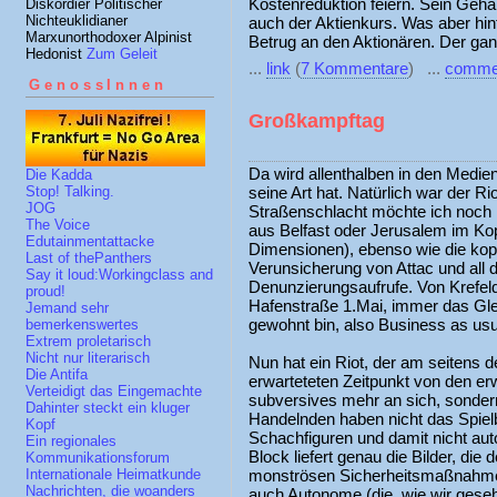
Kostenreduktion feiern. Sein Gehalt
Diskordier Politischer
Nichteuklidianer
auch der Aktienkurs. Was aber hint
Marxunorthodoxer Alpinist
Betrug an den Aktionären. Der gan
Hedonist
Zum Geleit
...
link
(
7 Kommentare
) ...
comme
GenossInnen
Großkampftag
Da wird allenthalben in den Medien
Die Kadda
seine Art hat. Natürlich war der R
Stop! Talking.
JOG
Straßenschlacht möchte ich noch n
The Voice
aus Belfast oder Jerusalem im Kop
Edutainmentattacke
Dimensionen), ebenso wie die kop
Last of thePanthers
Verunsicherung von Attac und all 
Say it loud:Workingclass and
Denunzierungsaufrufe. Von Krefel
proud!
Hafenstraße 1.Mai, immer das Glei
Jemand sehr
gewohnt bin, also Business as usu
bemerkenswertes
Extrem proletarisch
Nicht nur literarisch
Nun hat ein Riot, der am seitens d
Die Antifa
erwarteteten Zeitpunkt von den erw
Verteidigt das Eingemachte
subversives mehr an sich, sonder
Dahinter steckt ein kluger
Handelnden haben nicht das Spielb
Kopf
Schachfiguren und damit nicht au
Ein regionales
Block liefert genau die Bilder, die
Kommunikationsforum
monströsen Sicherheitsmaßnahmen 
Internationale Heimatkunde
Nachrichten, die woanders
auch Autonome (die, wie wir geseh