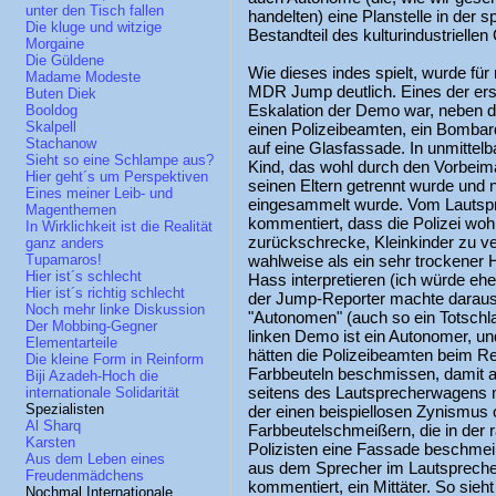
unter den Tisch fallen
handelten) eine Planstelle in der
Die kluge und witzige
Bestandteil des kulturindustriellen
Morgaine
Die Güldene
Wie dieses indes spielt, wurde für
Madame Modeste
MDR Jump deutlich. Eines der er
Buten Diek
Eskalation der Demo war, neben d
Booldog
Skalpell
einen Polizeibeamten, ein Bombar
Stachanow
auf eine Glasfassade. In unmittelb
Sieht so eine Schlampe aus?
Kind, das wohl durch den Vorbei
Hier geht´s um Perspektiven
seinen Eltern getrennt wurde und 
Eines meiner Leib- und
eingesammelt wurde. Vom Lautsp
Magenthemen
kommentiert, dass die Polizei woh
In Wirklichkeit ist die Realität
zurückschrecke, Kleinkinder zu ve
ganz anders
wahlweise als ein sehr trockener
Tupamaros!
Hier ist´s schlecht
Hass interpretieren (ich würde eher
Hier ist´s richtig schlecht
der Jump-Reporter machte darau
Noch mehr linke Diskussion
"Autonomen" (auch so ein Totschlagb
Der Mobbing-Gegner
linken Demo ist ein Autonomer, und
Elementarteile
hätten die Polizeibeamten beim Re
Die kleine Form in Reinform
Farbbeuteln beschmissen, damit a
Biji Azadeh-Hoch die
seitens des Lautsprecherwagens m
internationale Solidarität
Spezialisten
der einen beispiellosen Zynismus 
Al Sharq
Farbbeutelschmeißern, die in der
Karsten
Polizisten eine Fassade beschmeiß
Aus dem Leben eines
aus dem Sprecher im Lautsprech
Freudenmädchens
kommentiert, ein Mittäter. So sieh
Nochmal Internationale