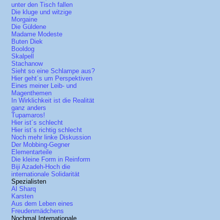
unter den Tisch fallen
Die kluge und witzige
Morgaine
Die Güldene
Madame Modeste
Buten Diek
Booldog
Skalpell
Stachanow
Sieht so eine Schlampe aus?
Hier geht´s um Perspektiven
Eines meiner Leib- und
Magenthemen
In Wirklichkeit ist die Realität
ganz anders
Tupamaros!
Hier ist´s schlecht
Hier ist´s richtig schlecht
Noch mehr linke Diskussion
Der Mobbing-Gegner
Elementarteile
Die kleine Form in Reinform
Biji Azadeh-Hoch die
internationale Solidarität
Spezialisten
Al Sharq
Karsten
Aus dem Leben eines
Freudenmädchens
Nochmal Internationale