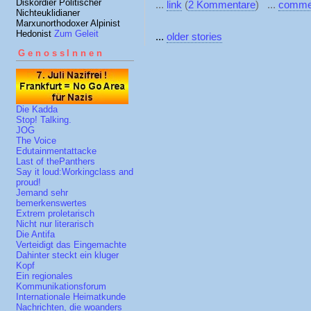
Diskordier Politischer
...
link
(
2 Kommentare
) ...
comme
Nichteuklidianer
Marxunorthodoxer Alpinist
Hedonist
Zum Geleit
...
older stories
GenossInnen
Die Kadda
Stop! Talking.
JOG
The Voice
Edutainmentattacke
Last of thePanthers
Say it loud:Workingclass and
proud!
Jemand sehr
bemerkenswertes
Extrem proletarisch
Nicht nur literarisch
Die Antifa
Verteidigt das Eingemachte
Dahinter steckt ein kluger
Kopf
Ein regionales
Kommunikationsforum
Internationale Heimatkunde
Nachrichten, die woanders