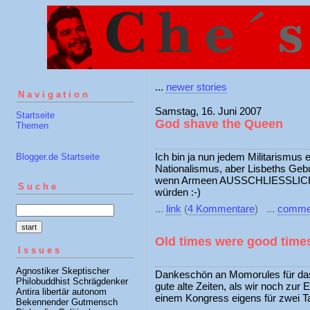
...
newer stories
Navigation
Samstag, 16. Juni 2007
Startseite
God shave the Queen
Themen
Ich bin ja nun jedem Militarismus
Blogger.de Startseite
Nationalismus, aber Lisbeths Geb
wenn Armeen AUSSCHLIESSLICH 
Suche
würden :-)
...
link
(
4 Kommentare
) ...
comme
Old times were good time
Issues
Agnostiker Skeptischer
Dankeschön an Momorules für das
Philobuddhist Schrägdenker
gute alte Zeiten, als wir noch zur 
Antira libertär autonom
einem Kongress eigens für zwei Ta
Bekennender Gutmensch