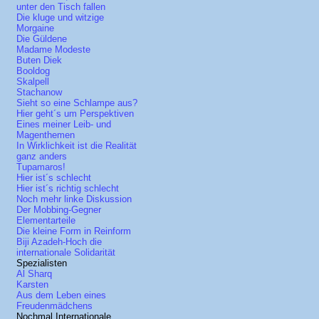
unter den Tisch fallen
Die kluge und witzige
Morgaine
Die Güldene
Madame Modeste
Buten Diek
Booldog
Skalpell
Stachanow
Sieht so eine Schlampe aus?
Hier geht´s um Perspektiven
Eines meiner Leib- und
Magenthemen
In Wirklichkeit ist die Realität
ganz anders
Tupamaros!
Hier ist´s schlecht
Hier ist´s richtig schlecht
Noch mehr linke Diskussion
Der Mobbing-Gegner
Elementarteile
Die kleine Form in Reinform
Biji Azadeh-Hoch die
internationale Solidarität
Spezialisten
Al Sharq
Karsten
Aus dem Leben eines
Freudenmädchens
Nochmal Internationale