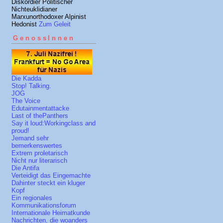
Diskordier Politischer
Nichteuklidianer
Marxunorthodoxer Alpinist
Hedonist
Zum Geleit
GenossInnen
Die Kadda
Stop! Talking.
JOG
The Voice
Edutainmentattacke
Last of thePanthers
Say it loud:Workingclass and
proud!
Jemand sehr
bemerkenswertes
Extrem proletarisch
Nicht nur literarisch
Die Antifa
Verteidigt das Eingemachte
Dahinter steckt ein kluger
Kopf
Ein regionales
Kommunikationsforum
Internationale Heimatkunde
Nachrichten, die woanders