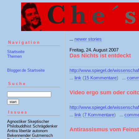
...
newer stories
Navigation
Freitag, 24. August 2007
Startseite
Das Nichts ist entdeckt
Themen
http://www.spiegel.de/wissenschaf
Blogger.de Startseite
...
link
(
15 Kommentare
) ...
comm
Suche
Video ergo sum oder coit
http://www.spiegel.de/wissenscha
Issues
...
link
(
7 Kommentare
) ...
comme
Agnostiker Skeptischer
Philobuddhist Schrägdenker
Antirassismus vom Feinst
Antira libertär autonom
Bekennender Gutmensch