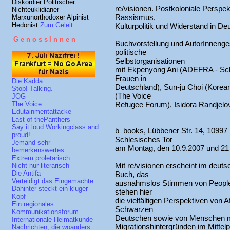
Diskordier Politischer
re/visionen. Postkoloniale Perspek
Nichteuklidianer
Rassismus,
Marxunorthodoxer Alpinist
Hedonist
Zum Geleit
Kulturpolitik und Widerstand in De
GenossInnen
Buchvorstellung und AutorInneng
politische
Selbstorganisationen
mit Ekpenyong Ani (ADEFRA - Sc
Frauen in
Die Kadda
Deutschland), Sun-ju Choi (Kore
Stop! Talking.
(The Voice
JOG
Refugee Forum), Isidora Randjelo
The Voice
Edutainmentattacke
Last of thePanthers
Say it loud:Workingclass and
b_books, Lübbener Str. 14, 10997 
proud!
Schlesisches Tor
Jemand sehr
am Montag, den 10.9.2007 und 21
bemerkenswertes
Extrem proletarisch
Mit re/visionen erscheint im deu
Nicht nur literarisch
Die Antifa
Buch, das
Verteidigt das Eingemachte
ausnahmslos Stimmen von People
Dahinter steckt ein kluger
stehen hier
Kopf
die vielfältigen Perspektiven von A
Ein regionales
Schwarzen
Kommunikationsforum
Deutschen sowie von Menschen mi
Internationale Heimatkunde
Migrationshintergründen im Mitte
Nachrichten, die woanders