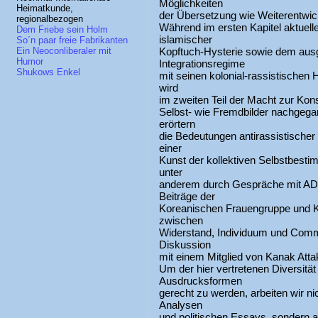
Möglichkeiten
Heimatkunde,
der Übersetzung wie Weiterentwic
regionalbezogen
Während im ersten Kapitel aktuell
Dem Friebe sein Holm
islamischer
So´n paar freie Fabrikanten
Kopftuch-Hysterie sowie dem aus
Ein Neoconliberaler mit
Humor
Integrationsregime
Shukows Enkel
mit seinen kolonial-rassistischen
wird
im zweiten Teil der Macht zur Kons
Selbst- wie Fremdbilder nachgega
erörtern
die Bedeutungen antirassistischer 
einer
Kunst der kollektiven Selbstbest
unter
anderem durch Gespräche mit A
Beiträge der
Koreanischen Frauengruppe und K
zwischen
Widerstand, Individuum und Commu
Diskussion
mit einem Mitglied von Kanak Attak
Um der hier vertretenen Diversität
Ausdrucksformen
gerecht zu werden, arbeiten wir ni
Analysen
und politischen Essays, sondern au