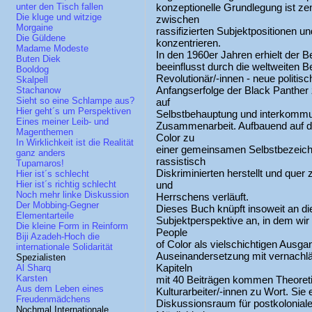
konzeptionelle Grundlegung ist z
unter den Tisch fallen
Die kluge und witzige
zwischen
Morgaine
rassifizierten Subjektpositionen u
Die Güldene
konzentrieren.
Madame Modeste
In den 1960er Jahren erhielt der Be
Buten Diek
beeinflusst durch die weltweiten B
Booldog
Revolutionär/-innen - neue politisc
Skalpell
Anfangserfolge der Black Panther
Stachanow
Sieht so eine Schlampe aus?
auf
Hier geht´s um Perspektiven
Selbstbehauptung und interkommuna
Eines meiner Leib- und
Zusammenarbeit. Aufbauend auf d
Magenthemen
Color zu
In Wirklichkeit ist die Realität
einer gemeinsamen Selbstbezeichnu
ganz anders
rassistisch
Tupamaros!
Diskriminierten herstellt und quer 
Hier ist´s schlecht
und
Hier ist´s richtig schlecht
Noch mehr linke Diskussion
Herrschens verläuft.
Der Mobbing-Gegner
Dieses Buch knüpft insoweit an di
Elementarteile
Subjektperspektive an, in dem wi
Die kleine Form in Reinform
People
Biji Azadeh-Hoch die
of Color als vielschichtigen Ausga
internationale Solidarität
Auseinandersetzung mit vernachlä
Spezialisten
Kapiteln
Al Sharq
Karsten
mit 40 Beiträgen kommen Theoretik
Aus dem Leben eines
Kulturarbeiter/-innen zu Wort. Si
Freudenmädchens
Diskussionsraum für postkolonia
Nochmal Internationale