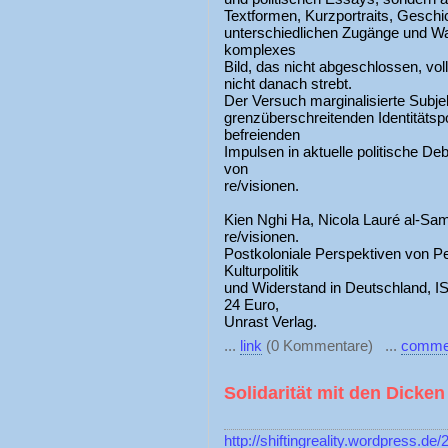
Textformen, Kurzportraits, Geschi
unterschiedlichen Zugänge und W
komplexes
Bild, das nicht abgeschlossen, voll
nicht danach strebt.
Der Versuch marginalisierte Subje
grenzüberschreitenden Identitätspo
befreienden
Impulsen in aktuelle politische Deb
von
re/visionen.
Kien Nghi Ha, Nicola Lauré al-Sam
re/visionen.
Postkoloniale Perspektiven von P
Kulturpolitik
und Widerstand in Deutschland, I
24 Euro,
Unrast Verlag.
...
link
(0 Kommentare) ...
comme
Solidarität mit den Dicken
http://shiftingreality.wordpress.d