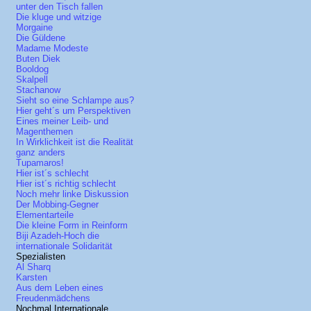
unter den Tisch fallen
Die kluge und witzige
Morgaine
Die Güldene
Madame Modeste
Buten Diek
Booldog
Skalpell
Stachanow
Sieht so eine Schlampe aus?
Hier geht´s um Perspektiven
Eines meiner Leib- und
Magenthemen
In Wirklichkeit ist die Realität
ganz anders
Tupamaros!
Hier ist´s schlecht
Hier ist´s richtig schlecht
Noch mehr linke Diskussion
Der Mobbing-Gegner
Elementarteile
Die kleine Form in Reinform
Biji Azadeh-Hoch die
internationale Solidarität
Spezialisten
Al Sharq
Karsten
Aus dem Leben eines
Freudenmädchens
Nochmal Internationale