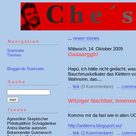
...
newer stories
Navigation
Mittwoch, 14. Oktober 2009
Startseite
Oaaaarggh!
Themen
Hapü, ich hätte nicht gedacht, was
Blogger.de Startseite
Bauchmuskelkater das Klettern vo
Wahnsinn, das....
Suche
...
link
(0 Kommentare) ...
comme
Witziger Nachbar, lesensw
Issues
Komme mir da fast wie in alten U
Agnostiker Skeptischer
Philobuddhist Schrägdenker
http://antiterra.blogsport.eu/
Antira libertär autonom
Bekennender Gutmensch
...
link
(
2 Kommentare
) ...
comme