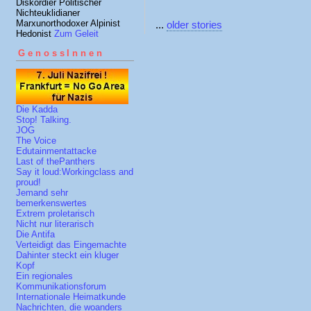
Diskordier Politischer
Nichteuklidianer
Marxunorthodoxer Alpinist
...
older stories
Hedonist
Zum Geleit
GenossInnen
Die Kadda
Stop! Talking.
JOG
The Voice
Edutainmentattacke
Last of thePanthers
Say it loud:Workingclass and
proud!
Jemand sehr
bemerkenswertes
Extrem proletarisch
Nicht nur literarisch
Die Antifa
Verteidigt das Eingemachte
Dahinter steckt ein kluger
Kopf
Ein regionales
Kommunikationsforum
Internationale Heimatkunde
Nachrichten, die woanders