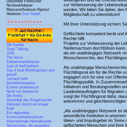
Diskordier Politischer
zur Verbesserung der Lebenssituat
Nichteuklidianer
werden. Wir bitten Sie daher, den 
Marxunorthodoxer Alpinist
Hedonist
Zum Geleit
Mitgliedschaft zu unterstützen!
GenossInnen
Mit Ihrer Unterstützung sichern Sie
Geflüchtete kompetent berät und i
Rechte hilft,
Projekte zur Verbesserung der Le
Die Kadda
Niedersachsen durchführen kann,
Stop! Talking.
als ein unabhängiges Netzwerk mit
JOG
Menschenrechte, des Flüchtlingssc
The Voice
Edutainmentattacke
Last of thePanthers
Als unabhängige Menschenrechtsor
Say it loud:Workingclass and
Flüchtlingsrat ein für die Rechte
proud!
engagiert sich für eine von Offenh
Jemand sehr
Flüchtlingspolitik. In Zusammenarb
bemerkenswertes
Initiativen und Beratungsstellen 
Extrem proletarisch
Landesbeauftragten für Migration 
Nicht nur literarisch
Die Antifa
sorgt der Flüchtlingsrat dafür, da
Verteidigt das Eingemachte
ankommen und gleichberechtigter 
Dahinter steckt ein kluger
Kopf
„Als unabhängiges Netzwerk ist de
Ein regionales
wesentliche Institution in unserem
Kommunikationsforum
Ideen- und Impulsgeber im Sinn
Internationale Heimatkunde
geflüchteten Menschen und ihrer In
Nachrichten, die woanders