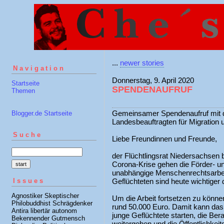
...
newer stories
Navigation
Donnerstag, 9. April 2020
Startseite
SPENDENAUFRUF
Themen
Gemeinsamer Spendenaufruf mit 
Blogger.de Startseite
Landesbeauftragten für Migration 
Suche
Liebe Freundinnen und Freunde,
der Flüchtlingsrat Niedersachsen b
Corona-Krise gehen die Förder- un
unabhängige Menschenrechtsarbeit
Issues
Geflüchteten sind heute wichtiger 
Agnostiker Skeptischer
Um die Arbeit fortsetzen zu können,
Philobuddhist Schrägdenker
rund 50.000 Euro. Damit kann das
Antira libertär autonom
junge Geflüchtete starten, die Ber
Bekennender Gutmensch
weitergehen und die Öffentlichkeit