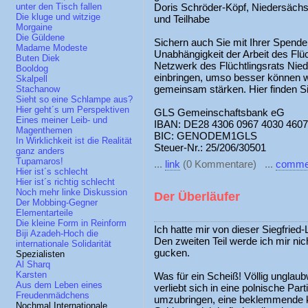
Doris Schröder-Köpf, Niedersächs
unter den Tisch fallen
Die kluge und witzige
und Teilhabe
Morgaine
Die Güldene
Sichern auch Sie mit Ihrer Spende 
Madame Modeste
Unabhängigkeit der Arbeit des Fl
Buten Diek
Netzwerk des Flüchtlingsrats Nie
Booldog
einbringen, umso besser können w
Skalpell
gemeinsam stärken. Hier finden S
Stachanow
Sieht so eine Schlampe aus?
Hier geht´s um Perspektiven
GLS Gemeinschaftsbank eG
Eines meiner Leib- und
IBAN: DE28 4306 0967 4030 4607
Magenthemen
BIC: GENODEM1GLS
In Wirklichkeit ist die Realität
Steuer-Nr.: 25/206/30501
ganz anders
Tupamaros!
...
link
(0 Kommentare) ...
comme
Hier ist´s schlecht
Hier ist´s richtig schlecht
Noch mehr linke Diskussion
Der Überläufer
Der Mobbing-Gegner
Elementarteile
Die kleine Form in Reinform
Ich hatte mir von dieser Siegfried
Biji Azadeh-Hoch die
Den zweiten Teil werde ich mir ni
internationale Solidarität
gucken.
Spezialisten
Al Sharq
Karsten
Was für ein Scheiß! Völlig unglaub
Aus dem Leben eines
verliebt sich in eine polnische Par
Freudenmädchens
umzubringen, eine beklemmende k
Nochmal Internationale