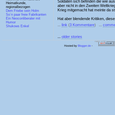
Soldaten sich befinden die wie au
Heimatkunde,
aber nicht in den Zweiten Weltkrie
regionalbezogen
Krieg mitgemacht hat meinte da st
Dem Friebe sein Holm
So´n paar freie Fabrikanten
Hat aber blendende Kritiken, die
Ein Neoconliberaler mit
Humor
...
link
(
3 Kommentare
) ...
comme
Shukows Enkel
...
older stories
Hosted by
Blogger.de
-