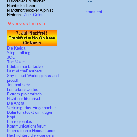
Diskordier Politischer
Nichteuklidianer
Marxunorthodoxer Alpinist
...
comment
Hedonist
Zum Geleit
GenossInnen
Die Kadda
Stop! Talking.
JOG
The Voice
Edutainmentattacke
Last of thePanthers
Say it loud:Workingclass and
proud!
Jemand sehr
bemerkenswertes
Extrem proletarisch
Nicht nur literarisch
Die Antifa
Verteidigt das Eingemachte
Dahinter steckt ein kluger
Kopf
Ein regionales
Kommunikationsforum
Internationale Heimatkunde
Nachrichten, die woanders