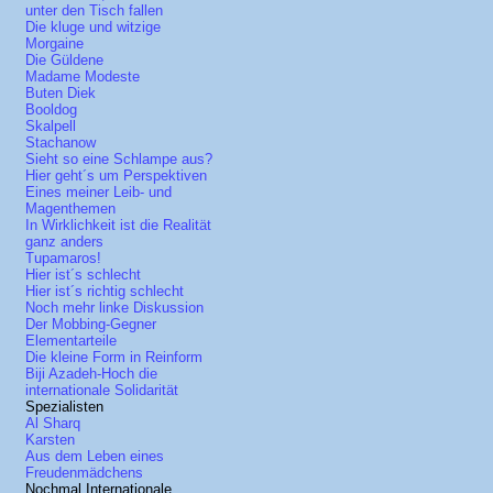
unter den Tisch fallen
Die kluge und witzige
Morgaine
Die Güldene
Madame Modeste
Buten Diek
Booldog
Skalpell
Stachanow
Sieht so eine Schlampe aus?
Hier geht´s um Perspektiven
Eines meiner Leib- und
Magenthemen
In Wirklichkeit ist die Realität
ganz anders
Tupamaros!
Hier ist´s schlecht
Hier ist´s richtig schlecht
Noch mehr linke Diskussion
Der Mobbing-Gegner
Elementarteile
Die kleine Form in Reinform
Biji Azadeh-Hoch die
internationale Solidarität
Spezialisten
Al Sharq
Karsten
Aus dem Leben eines
Freudenmädchens
Nochmal Internationale