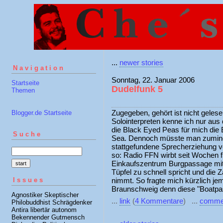
...
newer stories
Navigation
Sonntag, 22. Januar 2006
Startseite
Dudelfunk 5
Themen
Zugegeben, gehört ist nicht geles
Blogger.de Startseite
Solointerpreten kenne ich nur au
die Black Eyed Peas für mich die 
Suche
Sea. Dennoch müsste man zumind
stattgefundene Sprecherziehung v
so: Radio FFN wirbt seit Wochen 
Einkaufszentrum Burgpassage mit
Tüpfel zu schnell spricht und die 
Issues
nimmt. So fragte mich kürzlich j
Braunschweig denn diese "Boatpa
Agnostiker Skeptischer
...
link
(
4 Kommentare
) ...
comme
Philobuddhist Schrägdenker
Antira libertär autonom
Bekennender Gutmensch