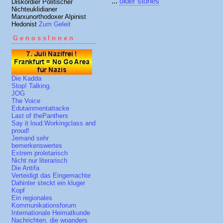
...
older stories
Diskordier Politischer
Nichteuklidianer
Marxunorthodoxer Alpinist
Hedonist
Zum Geleit
GenossInnen
Die Kadda
Stop! Talking.
JOG
The Voice
Edutainmentattacke
Last of thePanthers
Say it loud:Workingclass and
proud!
Jemand sehr
bemerkenswertes
Extrem proletarisch
Nicht nur literarisch
Die Antifa
Verteidigt das Eingemachte
Dahinter steckt ein kluger
Kopf
Ein regionales
Kommunikationsforum
Internationale Heimatkunde
Nachrichten, die woanders