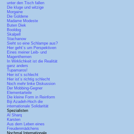
unter den Tisch fallen
Die kluge und witzige
Morgaine
Die Güldene
Madame Modeste
Buten Diek
Booldog
Skalpell
Stachanow
Sieht so eine Schlampe aus?
Hier geht´s um Perspektiven
Eines meiner Leib- und
Magenthemen
In Wirklichkeit ist die Realität
ganz anders
Tupamaros!
Hier ist´s schlecht
Hier ist´s richtig schlecht
Noch mehr linke Diskussion
Der Mobbing-Gegner
Elementarteile
Die kleine Form in Reinform
Biji Azadeh-Hoch die
internationale Solidarität
Spezialisten
Al Sharq
Karsten
Aus dem Leben eines
Freudenmädchens
Nochmal Internationale