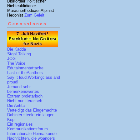
Diskordier Politischer
Nichteuklidianer
Marxunorthodoxer Alpinist
Hedonist
Zum Geleit
GenossInnen
Die Kadda
Stop! Talking.
JOG
The Voice
Edutainmentattacke
Last of thePanthers
Say it loud:Workingclass and
proud!
Jemand sehr
bemerkenswertes
Extrem proletarisch
Nicht nur literarisch
Die Antifa
Verteidigt das Eingemachte
Dahinter steckt ein kluger
Kopf
Ein regionales
Kommunikationsforum
Internationale Heimatkunde
Nachrichten, die woanders