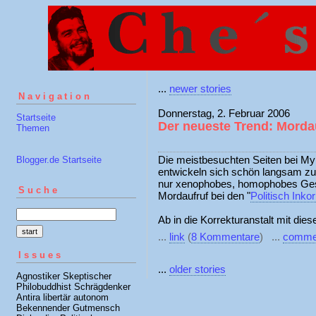
...
newer stories
Navigation
Donnerstag, 2. Februar 2006
Startseite
Der neueste Trend: Morda
Themen
Die meistbesuchten Seiten bei My
Blogger.de Startseite
entwickeln sich schön langsam zum
nur xenophobes, homophobes Gesch
Suche
Mordaufruf bei den "
Politisch Inko
Ab in die Korrekturanstalt mit dies
...
link
(
8 Kommentare
) ...
comme
Issues
...
older stories
Agnostiker Skeptischer
Philobuddhist Schrägdenker
Antira libertär autonom
Bekennender Gutmensch