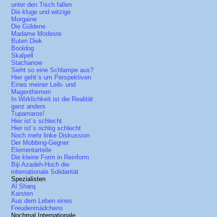
unter den Tisch fallen
Die kluge und witzige
Morgaine
Die Güldene
Madame Modeste
Buten Diek
Booldog
Skalpell
Stachanow
Sieht so eine Schlampe aus?
Hier geht´s um Perspektiven
Eines meiner Leib- und
Magenthemen
In Wirklichkeit ist die Realität
ganz anders
Tupamaros!
Hier ist´s schlecht
Hier ist´s richtig schlecht
Noch mehr linke Diskussion
Der Mobbing-Gegner
Elementarteile
Die kleine Form in Reinform
Biji Azadeh-Hoch die
internationale Solidarität
Spezialisten
Al Sharq
Karsten
Aus dem Leben eines
Freudenmädchens
Nochmal Internationale