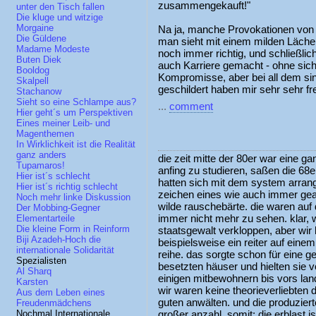
zusammengekauft!"
unter den Tisch fallen
Die kluge und witzige
Morgaine
Na ja, manche Provokationen von 
Die Güldene
man sieht mit einem milden Lächel
Madame Modeste
noch immer richtig, und schließlic
Buten Diek
auch Karriere gemacht - ohne sich
Booldog
Kompromisse, aber bei all dem sin
Skalpell
geschildert haben mir sehr sehr f
Stachanow
Sieht so eine Schlampe aus?
...
comment
Hier geht´s um Perspektiven
Eines meiner Leib- und
Magenthemen
In Wirklichkeit ist die Realität
ganz anders
die zeit mitte der 80er war eine gan
Tupamaros!
anfing zu studieren, saßen die 68
Hier ist´s schlecht
hatten sich mit dem system arrangi
Hier ist´s richtig schlecht
zeichen eines wie auch immer gea
Noch mehr linke Diskussion
wilde rauschebärte. die waren au
Der Mobbing-Gegner
immer nicht mehr zu sehen. klar, 
Elementarteile
Die kleine Form in Reinform
staatsgewalt verkloppen, aber wir
Biji Azadeh-Hoch die
beispielsweise ein reiter auf einem
internationale Solidarität
reihe. das sorgte schon für eine g
Spezialisten
besetzten häuser und hielten sie vo
Al Sharq
einigen mitbewohnern bis vors lan
Karsten
wir waren keine theorieverliebten 
Aus dem Leben eines
guten anwälten. und die produziert
Freudenmädchens
großer anzahl. somit: die erblast i
Nochmal Internationale