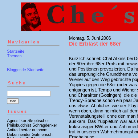
Montag, 5. Juni 2006
Navigation
Die Erblast der 68er
Startseite
Themen
Kürzlich schrieb Chat Atkins bei D
der 90er ihre 68er-Profs mit bewu
und Positionen provozierten. Da h
Blogger.de Startseite
das ursprüngliche Grundthema von
Wiener auf den Weg gebrachte popk
Suche
Yuppies gegen die 68er (oder was a
entgangen ist. Tempo und Wiener s
und Charakter (Göttingen), die di
Trendy-Sprache schon ein paar Jah
uns etwas Ähnliches wie der Playb
wenn doch, dann heimlich auf de
Issues
Veranstaltungsteil, ohne den man 
Agnostiker Skeptischer
auskam. Das Yuppietum war aus u
Philobuddhist Schrägdenker
koksnasiger BWLer und Zahnmediz
Antira libertär autonom
trat in unserem Wahrnehmungshori
Bekennender Gutmensch
Erscheinung.