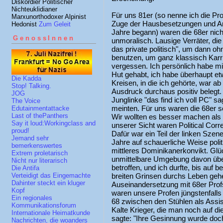
Diskordier Politischer
Nichteuklidianer
Für uns 81er (so nenne ich die Pr
Marxunorthodoxer Alpinist
Zuge der Hausbesetzungen und A
Hedonist
Zum Geleit
Jahre begann) waren die 68er nicht
GenossInnen
unmoralisch. Lausige Verräter, die 
das private politisch", um dann oh
benutzen, um ganz klassisch Karr
vergessen. Ich persönlich habe mi
Hut gehabt, ich habe überhaupt et
Die Kadda
Kreisen, in die ich gehörte, war a
Stop! Talking.
Ausdruck durchaus positiv belegt.
JOG
Junglinke "das find ich voll PC" sa
The Voice
meinten. Für uns waren die 68er so
Edutainmentattacke
Last of thePanthers
Wir wollten es besser machen als 
Say it loud:Workingclass and
unserer Sicht waren Political Cor
proud!
Dafür war ein Teil der linken Szen
Jemand sehr
Jahre auf schauerliche Weise polit
bemerkenswertes
mittleres Dominikanerkonvikt. Gl
Extrem proletarisch
unmittelbare Umgebung davon über 
Nicht nur literarisch
betroffen, und ich durfte, bis auf
Die Antifa
breiten Grinsen durchs Leben gehe
Verteidigt das Eingemachte
Dahinter steckt ein kluger
Auseinandersetzung mit 68er Prof
Kopf
waren unsere Profen jüngstenfalls
Ein regionales
68 zwischen den Stühlen als Assist
Kommunikationsforum
Kalte Krieger, die man noch auf d
Internationale Heimatkunde
sagte: "Ihre Gesinnung wurde doc
Nachrichten, die woanders