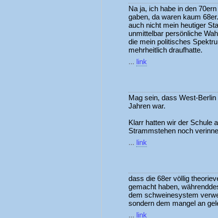
Na ja, ich habe in den 70ern
gaben, da waren kaum 68er. 
auch nicht mein heutiger St
unmittelbar persönliche Wa
die mein politisches Spektr
mehrheitlich draufhatte.
...
link
Mag sein, dass West-Berlin 
Jahren war.
Klarr hatten wir der Schule 
Strammstehen noch verinnerli
...
link
dass die 68er völlig theorie
gemacht haben, währenddes d
dem schweinesystem verweig
sondern dem mangel an gele
...
link