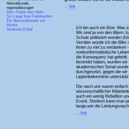
Heimatkunde,
...
link
regionalbezogen
Dem Friebe sein Holm
So´n paar freie Fabrikanten
Ein Neoconliberaler mit
Humor
Ich bin auch ein 81er. Was 
Shukows Enkel
Wir sind ja von den 68ern Ju
Schule politisiert worden (hö
Verräter würde ich die 68er 
ihnen zu viel zu verdanken -
nonkonformatistische Leben
die Konsequenz hat gefehlt.
bestreikt haben, wurden wir g
akademischen Senat wurde v
durchgesetzt, gegen die wir 
Lippenbekenntnis unterstütz
Die nach uns waren einfach 
wissenschaftlicher Mitarbe
auch ein wenig Rebellion un
Event. Streiken kann man ja
lange,wie die Leistungsnach
...
link