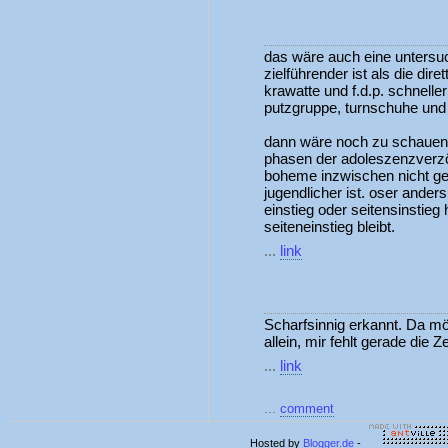
das wäre auch eine untersuc
zielführender ist als die dir
krawatte und f.d.p. schnelle
putzgruppe, turnschuhe und
dann wäre noch zu schauen,
phasen der adoleszenzverzö
boheme inzwischen nicht gele
jugendlicher ist. oser anders
einstieg oder seitensinstieg
seiteneinstieg bleibt.
...
link
Scharfsinnig erkannt. Da mö
allein, mir fehlt gerade die Ze
...
link
...
comment
Hosted by
Blogger.de
-