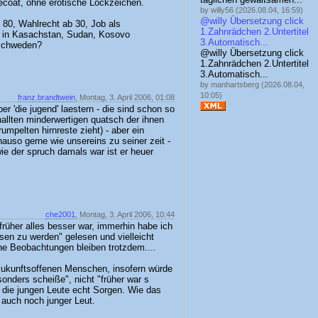
lecoat, ohne erotische Lockzeichen.
by willy56 (2026.08.04, 16:59)
@willy Übersetzung click
 80, Wahlrecht ab 30, Job als
1.Zahnrädchen 2
.Untertitel
aft in Kasachstan, Sudan, Kosovo
3.Automatisch
...
 Schweden?
@willy Übersetzung click
1.Zahnrädchen 2
.Untertitel
3.Automatisch
...
by manhartsberg (2026.08.04,
10:05)
franz.brandtwein
, Montag, 3. April 2006, 01:08
ber 'die jugend' laestern - die sind schon so
nallten minderwertigen quatsch der ihnen
rumpelten hirnreste zieht) - aber ein
auso gerne wie unsereins zu seiner zeit -
ie der spruch damals war ist er heuer
che2001
, Montag, 3. April 2006, 10:44
 früher alles besser war, immerhin habe ich
sen zu werden" gelesen und vielleicht
ine Beobachtungen bleiben trotzdem....
zukunftsoffenen Menschen, insofern würde
sonders scheiße", nicht "früher war s
 die jungen Leute echt Sorgen. Wie das
e auch noch junger Leut.