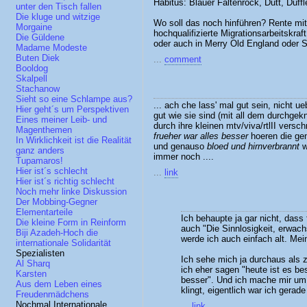
Habitus: Blauer Faltenrock, Dutt, Duff
unter den Tisch fallen
Die kluge und witzige
Wo soll das noch hinführen? Rente mit
Morgaine
hochqualifizierte Migrationsarbeitskr
Die Güldene
oder auch in Merry Old England oder
Madame Modeste
Buten Diek
...
comment
Booldog
Skalpell
Stachanow
Sieht so eine Schlampe aus?
... ach che lass' mal gut sein, nicht ue
Hier geht´s um Perspektiven
gut wie sie sind (mit all dem durchgek
Eines meiner Leib- und
durch ihre kleinen mtv/viva/rtlII versch
Magenthemen
frueher war alles besser
hoeren die gen
In Wirklichkeit ist die Realität
und genauso
bloed und hirnverbrannt
w
ganz anders
immer noch ....
Tupamaros!
Hier ist´s schlecht
...
link
Hier ist´s richtig schlecht
Noch mehr linke Diskussion
Der Mobbing-Gegner
Elementarteile
Ich behaupte ja gar nicht, dass
Die kleine Form in Reinform
auch "Die Sinnlosigkeit, erwach
Biji Azadeh-Hoch die
werde ich auch einfach alt. Me
internationale Solidarität
Spezialisten
Ich sehe mich ja durchaus als 
Al Sharq
ich eher sagen "heute ist es be
Karsten
besser". Und ich mache mir um
Aus dem Leben eines
klingt, eigentlich war ich gerad
Freudenmädchens
Nochmal Internationale
...
link