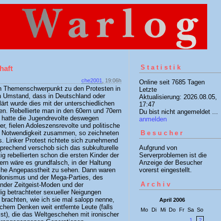
Statistik
haft
che2001
, 19:06h
Online seit 7685 Tagen
ten Themenschwerpunkt zu den Protesten in
Letzte
n Umstand, dass in Deutschland oder
Aktualisierung: 2026.08.05,
lärt wurde dies mit der unterschiedlichen
17:47
en. Rebellierte man in den 60ern und 70ern
Du bist nicht angemeldet ...
d hatte die Jugendrevolte deswegen
anmelden
r, fielen Adoleszensrevolte und politische
r Notwendigkeit zusammen, so zeichneten
Besucher
us. Linker Protest richtete sich zunehmend
tsprechend verschob sich das subkulturelle
Aufgrund von
g rebellierten schon die ersten Kinder der
Serverproblemen ist die
fern wäre es grundfalsch, in der Haltung
Anzeige der Besucher
iche Angepasstheit zu sehen. Dann waren
vorerst eingestellt.
edonismus und der Mega-Parties, des
Archiv
der Zeitgeist-Moden und der
ig betrachteter sexueller Neigungen
r brachten, wie ich sie mal salopp nenne,
April 2006
chem Denken weit entfernte Leute (falls
Mo
Di
Mi
Do
Fr
Sa
So
ist), die das Weltgeschehen mit ironischer
1
2