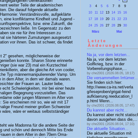
 vorangegangenen Generationen
ment weiter Teile der akademischen
3
4
5
6
7
8
9
en. Die darauf folgende aktuelle
10
11
12
13
14
15
16
 Harmonie: Verständnisvolle, aufgeklärte
n, eine konfliktarme Kindheit und Jugend -
17
18
19
20
21
22
23
kunftsperspektive, bzw. eine Zukunft, die
24
25
26
27
28
29
30
 bezeichnen ließe. Im Gegensatz zu den
März
Mai
aben sie nie für ihre Interessen zu
nmal sie härteren Zumutungen ausgesetzt
Letzte
ation vor ihnen. Das ist schwer, da findet
Änderungen
Na ja, vor dem letzten...
ct 2" gesehen, möglicherweise der
Na ja, vor dem letzten
je genießen konnte. Sharon Stone erinnerte
Golfkrieg, bzw. in der
hriger (sie war 23) mal ein Kurztechtel
Vorbereitungsphase,...
ienkillerin, aber die gleiche Art von cooler,
by che2001 (2026.08.05, 18:17)
leiche Typ männermanipulierender Vamp. Um
Die versammelten Irrtümer...
e in dem Alter, in dem wir damals waren.
Sie finden sich hier:
ichter der Frauen an. Lauter liebe,
http://www.ca-ira.net/verla
 echt Schwierigkeiten, mir bei einer heute
g/leseproben/grigat-feind
amaligen Begegnung vorzustellen. Das
aufklaerung.reeducation_l
merdame oder jungen Männern im Alter von
p.html Wenn...
 Sie erscheinen mir so, wie wir mit 17
by che2001 (2026.08.05, 17:47)
amalige Freund meiner großen Schwester
Du kannst aber nicht...
n wäre, wäre er weitaus selbstständiger
Du kannst aber nicht statisc
davon ausgehen dass die,...
by che2001 (2026.08.04, 17:10)
teht wie Madonna für die andere Seite der
Die aktuelle Situation...
ung und schön und dennoch Mitte bis Ende
Die aktuelle Situation mit
Frauen in dem Alter in den 70ern Oma-
täglichen gewaltsamen...