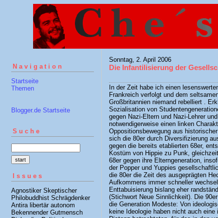
Sonntag, 2. April 2006
Navigation
Die Infantilisierung der Gesellsc
Startseite
In der Zeit habe ich einen lesenswer
Themen
Frankreich verfolgt und dem seltsame
Großbritannien niemand rebelliert . Erk
Sozialisation von Studentengeneration
Blogger.de Startseite
gegen Nazi-Eltern und Nazi-Lehrer un
notwendigerweise einen linken Charakte
Oppositionsbewegung aus historische
Suche
sich die 80er durch Diversifizierung a
gegen die bereits etablierten 68er, en
Kostüm von Hippie zu Punk, gleichzeiti
68er gegen ihre Elterngeneration, inso
der Popper und Yuppies gesellschaftl
die 80er die Zeit des ausgeprägten H
Issues
Aufkommens immer schneller wechseln
Enttabuisierung bislang eher randständ
Agnostiker Skeptischer
(Stichwort Neue Sinnlichkeit). Die 90e
Philobuddhist Schrägdenker
die Generation Modeste: Von ideologis
Antira libertär autonom
keine Ideologie haben nicht auch eine 
Bekennender Gutmensch