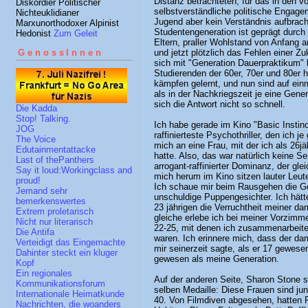
Distanz betrachteten, für das in den
Diskordier Politischer
selbstverständliche politische Engage
Nichteuklidianer
Jugend aber kein Verständnis aufbracht
Marxunorthodoxer Alpinist
Studentengeneration ist geprägt durch
Hedonist
Zum Geleit
Eltern, praller Wohlstand von Anfang a
und jetzt plötzlich das Fehlen einer Zu
GenossInnen
sich mit "Generation Dauerpraktikum"
Studierenden der 60er, 70er und 80er h
kämpfen gelernt, und nun sind auf ei
als in der Nachkriegszeit je eine Gener
sich die Antwort nicht so schnell.
Die Kadda
Stop! Talking.
Ich habe gerade im Kino "Basic Instin
JOG
raffinierteste Psychothriller, den ich 
The Voice
mich an eine Frau, mit der ich als 26jä
Edutainmentattacke
hatte. Also, das war natürlich keine Ser
Last of thePanthers
arrogant-raffinierter Dominanz, der g
Say it loud:Workingclass and
mich herum im Kino sitzen lauter Leut
proud!
Ich schaue mir beim Rausgehen die Ges
Jemand sehr
unschuldige Puppengesichter. Ich hätte
bemerkenswertes
23 jährigen die Verruchtheit meiner d
Extrem proletarisch
gleiche erlebe ich bei meiner Vorzim
Nicht nur literarisch
22-25, mit denen ich zusammenarbeite:
Die Antifa
waren. Ich erinnere mich, dass der d
Verteidigt das Eingemachte
mir seinerzeit sagte, als er 17 gewese
Dahinter steckt ein kluger
gewesen als meine Generation.
Kopf
Ein regionales
Auf der anderen Seite, Sharon Stone s
Kommunikationsforum
selben Medaille: Diese Frauen sind j
Internationale Heimatkunde
40. Von Filmdiven abgesehen, hatten 
Nachrichten, die woanders