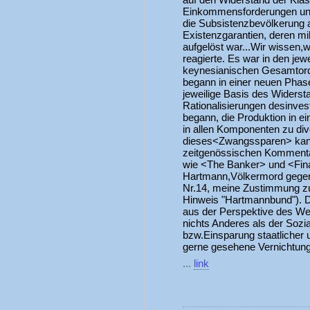
Einkommensforderungen und
die Subsistenzbevölkerung 
Existenzgarantien, deren m
aufgelöst war...Wir wissen,w
reagierte. Es war in den je
keynesianischen Gesamtordn
begann in einer neuen Phase 
jeweilige Basis des Widersta
Rationalisierungen desinvest
begann, die Produktion in 
in allen Komponenten zu dive
dieses<Zwangssparen> kann
zeitgenössischen Kommenta
wie <The Banker> und <Fina
Hartmann,Völkermord gegen 
Nr.14, meine Zustimmung zu
Hinweis "Hartmannbund"). 
aus der Perspektive des Wel
nichts Anderes als der Sozi
bzw.Einsparung staatlicher 
gerne gesehene Vernichtung 
...
link