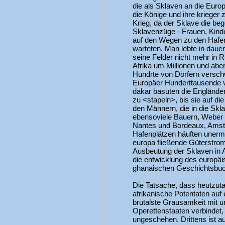
die als Sklaven an die Euro
die Könige und ihre krieger 
Krieg, da der Sklave die be
Sklavenzüge - Frauen, Kinde
auf den Wegen zu den Hafenp
warteten. Man lebte in daue
seine Felder nicht mehr in 
Afrika um Millionen und abe
Hundrte von Dörfern verschw
Europäer Hunderttausende v
dakar basuten die Englände
zu <stapeln>, bis sie auf di
den Männern, die in die Skla
ebensoviele Bauern, Weber 
Nantes und Bordeaux, Amst
Hafenplätzen häuften unerm
europa fließende Güterstro
Ausbeutung der Sklaven in 
die entwicklung des europäi
ghanaischen Geschichtsbuc
Die Tatsache, dass heutzuta
afrikanische Potentaten auf 
brutalste Grausamkeit mit u
Operettenstaaten verbindet,
ungeschehen. Drittens ist a