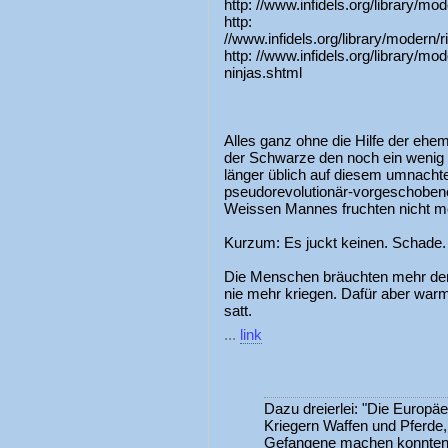
http: //www.infidels.org/library/mod
http:
//www.infidels.org/library/modern/r
http: //www.infidels.org/library/mo
ninjas.shtml
Alles ganz ohne die Hilfe der ehem
der Schwarze den noch ein wenig
länger üblich auf diesem umnachtet
pseudorevolutionär-vorgeschobene
Weissen Mannes fruchten nicht m
Kurzum: Es juckt keinen. Schade.
Die Menschen bräuchten mehr denn 
nie mehr kriegen. Dafür aber war
satt.
...
link
Dazu dreierlei: "Die Europä
Kriegern Waffen und Pferde,
Gefangene machen konnten.