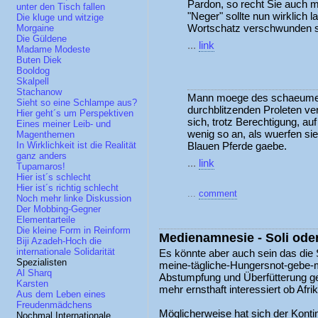
Pardon, so recht Sie auch mi
unter den Tisch fallen
"Neger" sollte nun wirklich
Die kluge und witzige
Wortschatz verschwunden s
Morgaine
Die Güldene
...
link
Madame Modeste
Buten Diek
Booldog
Skalpell
Stachanow
Mann moege des schaeumend
Sieht so eine Schlampe aus?
durchblitzenden Proleten verze
Hier geht´s um Perspektiven
sich, trotz Berechtigung, au
Eines meiner Leib- und
wenig so an, als wuerfen si
Magenthemen
Blauen Pferde gaebe.
In Wirklichkeit ist die Realität
ganz anders
...
link
Tupamaros!
Hier ist´s schlecht
Hier ist´s richtig schlecht
...
comment
Noch mehr linke Diskussion
Der Mobbing-Gegner
Elementarteile
Die kleine Form in Reinform
Medienamnesie - Soli oder 
Biji Azadeh-Hoch die
internationale Solidarität
Es könnte aber auch sein das die S
Spezialisten
meine-tägliche-Hungersnot-gebe-
Al Sharq
Abstumpfung und Überfütterung ge
Karsten
mehr ernsthaft interessiert ob Afri
Aus dem Leben eines
Freudenmädchens
Möglicherweise hat sich der Konti
Nochmal Internationale