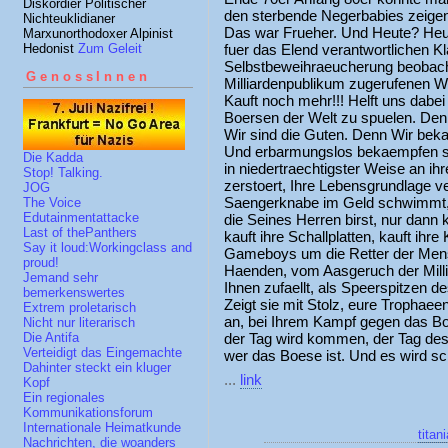
Diskordier Politischer
den sterbende Negerbabies zeige
Nichteuklidianer
Das war Frueher. Und Heute? Heu
Marxunorthodoxer Alpinist
Hedonist
Zum Geleit
fuer das Elend verantwortlichen Kl
Selbstbeweihraeucherung beobach
GenossInnen
Milliardenpublikum zugerufenen Wo
Kauft noch mehr!!! Helft uns dabei
Boersen der Welt zu spuelen. Denn
Wir sind die Guten. Denn Wir bek
Und erbarmungslos bekaempfen s
Die Kadda
in niedertraechtigster Weise an ih
Stop! Talking.
zerstoert, Ihre Lebensgrundlage v
JOG
Saengerknabe im Geld schwimmt, 
The Voice
Edutainmentattacke
die Seines Herren birst, nur dann 
Last of thePanthers
kauft ihre Schallplatten, kauft ihr
Say it loud:Workingclass and
Gameboys um die Retter der Mensc
proud!
Haenden, vom Aasgeruch der Milli
Jemand sehr
Ihnen zufaellt, als Speerspitzen d
bemerkenswertes
Zeigt sie mit Stolz, eure Trophaeen
Extrem proletarisch
an, bei Ihrem Kampf gegen das Bo
Nicht nur literarisch
der Tag wird kommen, der Tag des 
Die Antifa
Verteidigt das Eingemachte
wer das Boese ist. Und es wird s
Dahinter steckt ein kluger
...
link
Kopf
Ein regionales
Kommunikationsforum
Internationale Heimatkunde
titan
Nachrichten, die woanders