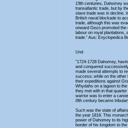
19th centuries, Dahomey was
transatlantic trade, but by t
slave trade was in decline.
British naval blockade to acc
trade, although this was ev
onward Gezo promoted the ex
labour on royal plantations, 
trade." Aus: Enyclopedica Br
Und
"1724-1728 Dahomey, having
and conquered successivel
made several attempts to re
success; while on the other
their expeditions against G
Whydahs on a lagoon to the w
they met with in that quarte
warrior was to enter a canoe
i9th century became tributa
Such was the state of affai
the year 1818. This monarch,
power of Dahomey to its high
border of his kingdom to the 