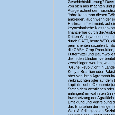
Geschichtsklitterung? Dass
von sich aus machten und pro
Ausgerechnet der marxistis
Jahre kann man diesen "Wir-
ankreiden, auch wenn der son
Hartmann-Text meint, auf ei
keynesianische Klassenkom
finanzierbar durch die Aus
Dritten Welt (wobei es zieml
durch GATT, heute WTO, dikt
permanenten sozialen Umbau
die CASH-Crop-Produktion, 
Futtermittel und Baumwolle
die in den Ländern verbreit
zerschlagen werden, was in
"Grüne Revolution" in Lände
Kenya, Brasilien oder Pakis
aber von ihren Agrarprodukt
verbrauchten oder auf dem D
kapitalistische Ökonomie (un
Staten dem westlichen ode
anhingen) im wahrsten Sinn
Inwetsetzung der Agrafläche
Enteigung und Vertreibung d
das Entstehen der riesigen 
Welt. Auf die globalen Sozia