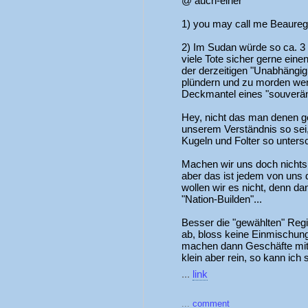
@ auch-einer
1) you may call me Beaurega
2) Im Sudan würde so ca. 3 
viele Tote sicher gerne eine
der derzeitigen "Unabhängigke
plündern und zu morden wen
Deckmantel eines "souverän
Hey, nicht das man denen ge
unserem Verständnis so sei
Kugeln und Folter so untersc
Machen wir uns doch nichts 
aber das ist jedem von uns
wollen wir es nicht, denn d
"Nation-Builden"...
Besser die "gewählten" Regi
ab, bloss keine Einmischung
machen dann Geschäfte mit 
klein aber rein, so kann ich 
...
link
...
comment