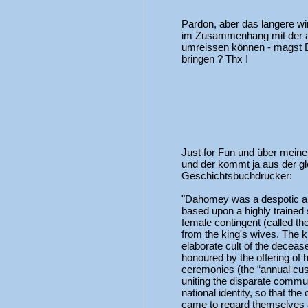
Pardon, aber das längere wir
im Zusammenhang mit der af
umreissen können - magst D
bringen ? Thx !
Just for Fun und über mein
und der kommt ja aus der gl
Geschichtsbuchdrucker:
"Dahomey was a despotic and
based upon a highly trained
female contingent (called 
from the king's wives. The k
elaborate cult of the deceas
honoured by the offering of 
ceremonies (the “annual cus
uniting the disparate commu
national identity, so that t
came to regard themselves a