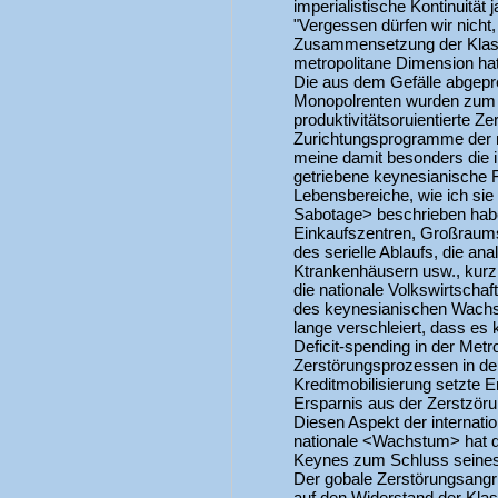
imperialistische Kontinuität
"Vergessen dürfen wir nicht,
Zusammensetzung der Klass
metropolitane Dimension hatt
Die aus dem Gefälle abgep
Monopolrenten wurden zum Te
produktivitätsoruientierte Z
Zurichtungsprogramme der me
meine damit besonders die i
getriebene keynesianische F
Lebensbereiche, wie ich si
Sabotage> beschrieben habe:
Einkaufszentren, Großraum
des serielle Ablaufs, die an
Ktrankenhäusern usw., kurz:
die nationale Volkswirtscha
des keynesianischen Wachs
lange verschleiert, dass es 
Deficit-spending in der Met
Zerstörungsprozessen in de
Kreditmobilisierung setzte 
Ersparnis aus der Zerstzöru
Diesen Aspekt der internati
nationale <Wachstum> hat da
Keynes zum Schluss seines
Der gobale Zerstörungsangri
auf den Widerstand der Kla