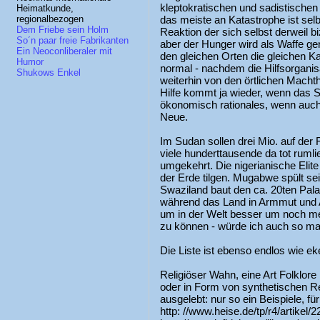
kleptokratischen und sadistischen
Heimatkunde,
das meiste an Katastrophe ist se
regionalbezogen
Dem Friebe sein Holm
Reaktion der sich selbst derweil 
So´n paar freie Fabrikanten
aber der Hunger wird als Waffe ge
Ein Neoconliberaler mit
den gleichen Orten die gleichen Ka
Humor
normal - nachdem die Hilfsorganis
Shukows Enkel
weiterhin von den örtlichen Macht
Hilfe kommt ja wieder, wenn das S
ökonomisch rationales, wenn auch
Neue.
Im Sudan sollen drei Mio. auf der 
viele hunderttausende da tot ruml
umgekehrt. Die nigerianische Elit
der Erde tilgen. Mugabwe spült se
Swaziland baut den ca. 20ten Palas
während das Land in Armmut und AI
um in der Welt besser um noch me
zu können - würde ich auch so m
Die Liste ist ebenso endlos wie eke
Religiöser Wahn, eine Art Folklor
oder in Form von synthetischen Re
ausgelebt: nur so ein Beispiele, fü
http: //www.heise.de/tp/r4/artikel/