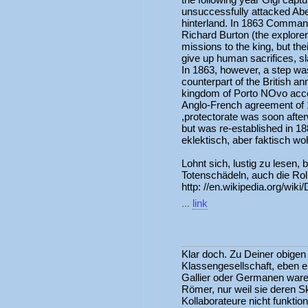
unsuccessfully attacked Abe
hinterland. In 1863 Command
Richard Burton (the explorer
missions to the king, but th
give up human sacrifices, s
In 1863, however, a step w
counterpart of the British an
kingdom of Porto NOvo acce
Anglo-French agreement of 1
,protectorate was soon afte
but was re-established in 1
eklektisch, aber faktisch woh
Lohnt sich, lustig zu lesen
Totenschädeln, auch die Roll
http: //en.wikipedia.org/wik
...
link
Klar doch. Zu Deiner obige
Klassengesellschaft, eben e
Gallier oder Germanen war
Römer, nur weil sie deren Sk
Kollaborateure nicht funktio