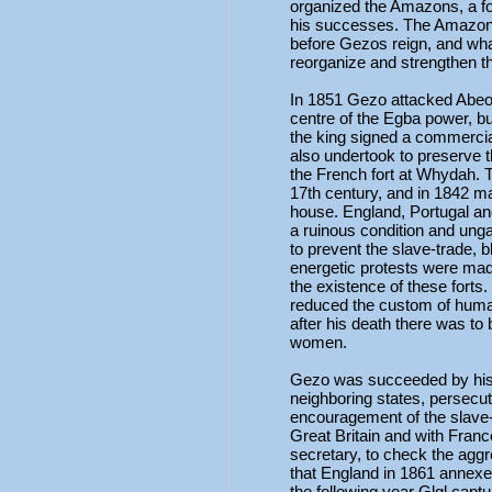
organized the Amazons, a f
his successes. The Amazons
before Gezos reign, and wha
reorganize and strengthen th
In 1851 Gezo attacked Abeok
centre of the Egba power, b
the king signed a commercia
also undertook to preserve the
the French fort at Whydah. Th
17th century, and in 1842 m
house. England, Portugal and
a ruinous condition and ung
to prevent the slave-trade,
energetic protests were ma
the existence of these forts
reduced the custom of human 
after his death there was to 
women.
Gezo was succeeded by his 
neighboring states, persecuti
encouragement of the slave-tr
Great Britain and with France
secretary, to check the aggr
that England in 1861 annexe
the following year Glgl capt