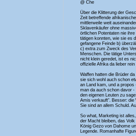
@ Che
Über die Klitterung der Ges
Zeit betreffende afrikanisc
mittlerweile weit auseinander
Sklavenkäufer ohne massive 
örtlichen Potentaten nie ihr
tätigen konnten, wie sie es 
gefangene Feinde b) überzä
c) extra zum Zweck des Ver
Menschen. Die tätige Unter
nicht klein geredet, ist es n
offizielle Afrika da lieber rei
Waffen hatten die Brüder da 
sie sich wohl auch schon et
an Land kam, und a propos 
man da auch schon davor - S
den eigenen Leuten zu sagen
Amis verkauft". Besser: di
Sie sind an allem Schuld. A
So what, Marketing ist alles,
der Macht bleiben, das Volk
König Gezo von Dahome und
Legende. Romanhafte Figure