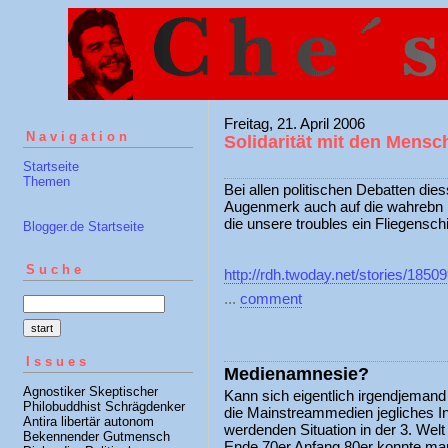
Freitag, 21. April 2006
Navigation
Solidarität mit den Mensc
Startseite
Themen
Bei allen politischen Debatten dies
Augenmerk auch auf die wahrebn 
die unsere troubles ein Fliegensch
Blogger.de Startseite
Suche
http://rdh.twoday.net/stories/18509
...
comment
Issues
Medienamnesie?
Agnostiker Skeptischer
Kann sich eigentlich irgendjemand
Philobuddhist Schrägdenker
die Mainstreammedien jegliches I
Antira libertär autonom
werdenden Situation in der 3. Wel
Bekennender Gutmensch
Ende 70er Anfang 80er konnte man