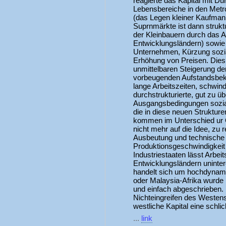
reagierte das Kapital mit Du
Lebensbereiche in den Metr
(das Legen kleiner Kaufma
Suprnmärkte ist dann struktu
der Kleinbauern durch das 
Entwicklungsländern) sowie d
Unternehmen, Kürzung sozi
Erhöhung von Preisen. Dies
unmittelbaren Steigerung der
vorbeugenden Aufstandsbek
lange Arbeitszeiten, schwin
durchstrukturierte, gut zu ü
Ausgangsbedingungen sozial
die in diese neuen Struktu
kommen im Unterschied ur Ge
nicht mehr auf die Idee, zu r
Ausbeutung und technische 
Produktionsgeschwindigkeit
Industriestaaten lässt Arbei
Entwicklungsländern uninter
handelt sich um hochdynami
oder Malaysia-Afrika wurd
und einfach abgeschrieben.
Nichteingreifen des Westens
westliche Kapital eine schli
...
link