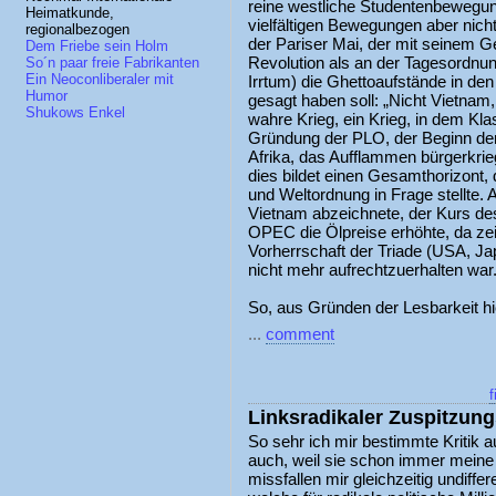
reine westliche Studentenbewegu
Heimatkunde,
vielfältigen Bewegungen aber nic
regionalbezogen
der Pariser Mai, der mit seinem Ge
Dem Friebe sein Holm
Revolution als an der Tagesordnung
So´n paar freie Fabrikanten
Ein Neoconliberaler mit
Irrtum) die Ghettoaufstände in de
Humor
gesagt haben soll: „Nicht Vietnam
Shukows Enkel
wahre Krieg, ein Krieg, in dem Kla
Gründung der PLO, der Beginn der
Afrika, das Aufflammen bürgerkrieg
dies bildet einen Gesamthorizont,
und Weltordnung in Frage stellte. 
Vietnam abzeichnete, der Kurs des
OPEC die Ölpreise erhöhte, da zei
Vorherrschaft der Triade (USA, Ja
nicht mehr aufrechtzuerhalten war
So, aus Gründen der Lesbarkeit hie
...
comment
f
Linksradikaler Zuspitzu
So sehr ich mir bestimmte Kritik
auch, weil sie schon immer meine
missfallen mir gleichzeitig undiff