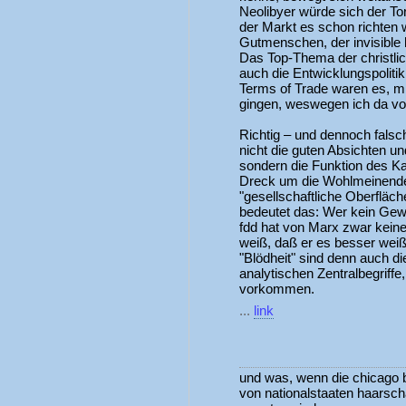
Neolibyer würde sich der Tor
der Markt es schon richten w
Gutmenschen, der invisible 
Das Top-Thema der christli
auch die Entwicklungspoliti
Terms of Trade waren es, mi
gingen, weswegen ich da v
Richtig – und dennoch falsc
nicht die guten Absichten u
sondern die Funktion des Kap
Dreck um die Wohlmeinenden
"gesellschaftliche Oberfläch
bedeutet das: Wer kein Gewe
fdd hat von Marx zwar keine
weiß, daß er es besser wei
"Blödheit" sind denn auch d
analytischen Zentralbegriffe,
vorkommen.
...
link
und was, wenn die chicago b
von nationalstaaten haarsch