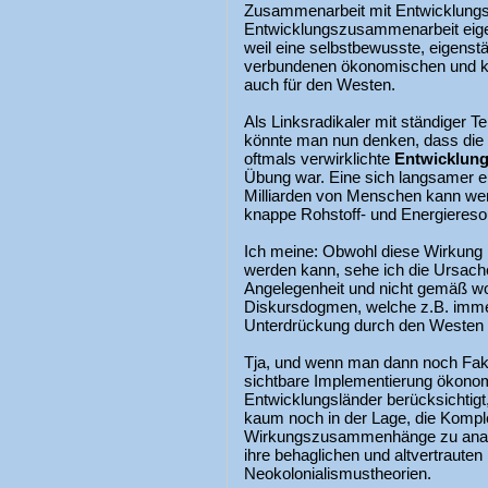
Zusammenarbeit mit Entwicklungsl
Entwicklungszusammenarbeit eige
weil eine selbstbewusste, eigenst
verbundenen ökonomischen und ku
auch für den Westen.
Als Linksradikaler mit ständiger 
könnte man nun denken, dass die
oftmals verwirklichte
Entwicklu
Übung war. Eine sich langsamer en
Milliarden von Menschen kann wen
knappe Rohstoff- und Energieresou
Ich meine: Obwohl diese Wirkung in
werden kann, sehe ich die Ursach
Angelegenheit und nicht gemäß woh
Diskursdogmen, welche z.B. immer
Unterdrückung durch den Westen 
Tja, und wenn man dann noch Fak
sichtbare Implementierung ökonom
Entwicklungsländer berücksichtigt
kaum noch in der Lage, die Komple
Wirkungszusammenhänge zu analys
ihre behaglichen und altvertrauten
Neokolonialismustheorien.