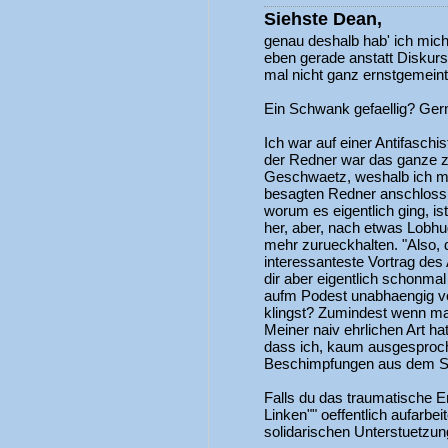
Siehste Dean,
genau deshalb hab' ich mich
eben gerade anstatt Diskur
mal nicht ganz ernstgemeint a
Ein Schwank gefaellig? Ger
Ich war auf einer Antifaschi
der Redner war das ganze 
Geschwaetz, weshalb ich m
besagten Redner anschloss. 
worum es eigentlich ging, is
her, aber, nach etwas Lobhud
mehr zurueckhalten. "Also, 
interessanteste Vortrag des
dir aber eigentlich schonma
aufm Podest unabhaengig vo
klingst? Zumindest wenn ma
Meiner naiv ehrlichen Art h
dass ich, kaum ausgesproc
Beschimpfungen aus dem Sa
Falls du das traumatische Er
Linken"" oeffentlich aufarbei
solidarischen Unterstuetzung