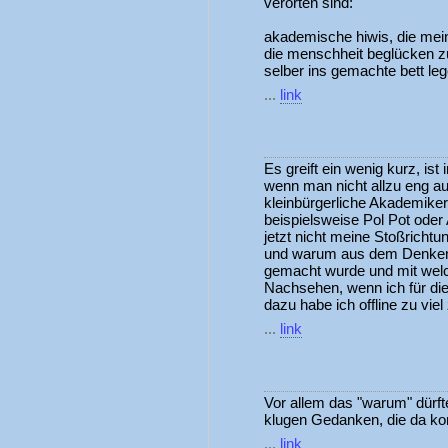
verorten sind:
akademische hiwis, die meine
die menschheit beglücken z
selber ins gemachte bett le
...
link
Es greift ein wenig kurz, ist
wenn man nicht allzu eng au
kleinbürgerliche Akademiker
beispielsweise Pol Pot oder
jetzt nicht meine Stoßrichtu
und warum aus dem Denken 
gemacht wurde und mit welc
Nachsehen, wenn ich für die
dazu habe ich offline zu viel
...
link
Vor allem das "warum" dürft
klugen Gedanken, die da 
...
link