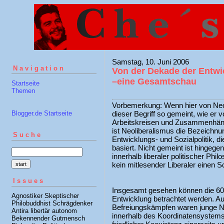
Samstag, 10. Juni 2006
Navigation
Von der Dekade der Entwi
–eine Gesamtschau
Startseite
Themen
Vorbemerkung: Wenn hier von Neoli
Blogger.de Startseite
dieser Begriff so gemeint, wie er 
Arbeitskreisen und Zusammenhäng
ist Neoliberalismus die Bezeichnun
Suche
Entwicklungs- und Sozialpolitik, 
basiert. Nicht gemeint ist hingeg
innerhalb liberaler politischer Phi
kein mitlesender Liberaler einen 
Issues
Insgesamt gesehen können die 60e
Agnostiker Skeptischer
Entwicklung betrachtet werden. Au
Philobuddhist Schrägdenker
Befreiungskämpfen waren junge Na
Antira libertär autonom
innerhalb des Koordinatensystems 
Bekennender Gutmensch