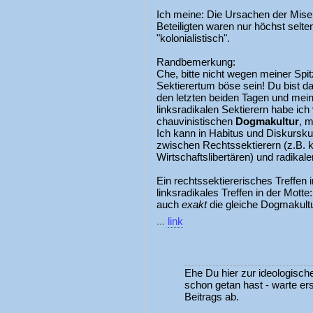
Ich meine: Die Ursachen der Miser
Beteiligten waren nur höchst selte
"kolonialistisch".
Randbemerkung:
Che, bitte nicht wegen meiner Spit
Sektierertum böse sein! Du bist d
den letzten beiden Tagen und meine
linksradikalen Sektierern habe ich
chauvinistischen
Dogmakultur
, m
Ich kann in Habitus und Diskursku
zwischen Rechtssektierern (z.B. k
Wirtschaftslibertären) und radikal
Ein rechtssektiererisches Treffen 
linksradikales Treffen in der Motte
auch
exakt
die gleiche Dogmakultu
...
link
Ehe Du hier zur ideologisch
schon getan hast - warte ers
Beitrags ab.