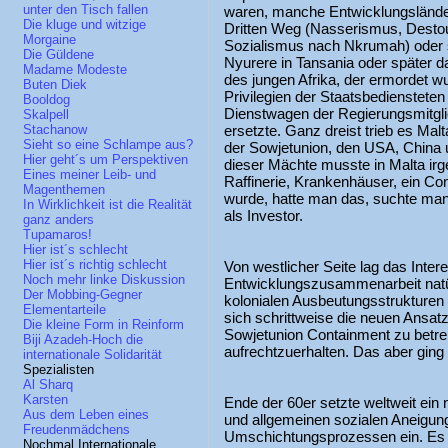
unter den Tisch fallen
waren, manche Entwicklungslände
Die kluge und witzige
Dritten Weg (Nasserismus, Destou
Morgaine
Sozialismus nach Nkrumah) oder s
Die Güldene
Nyurere in Tansania oder später 
Madame Modeste
des jungen Afrika, der ermordet w
Buten Diek
Privilegien der Staatsbediensteten
Booldog
Dienstwagen der Regierungsmitgli
Skalpell
ersetzte. Ganz dreist trieb es Ma
Stachanow
Sieht so eine Schlampe aus?
der Sowjetunion, den USA, China 
Hier geht´s um Perspektiven
dieser Mächte musste in Malta irg
Eines meiner Leib- und
Raffinerie, Krankenhäuser, ein Co
Magenthemen
wurde, hatte man das, suchte man
In Wirklichkeit ist die Realität
als Investor.
ganz anders
Tupamaros!
Hier ist´s schlecht
Hier ist´s richtig schlecht
Von westlicher Seite lag das Inter
Noch mehr linke Diskussion
Entwicklungszusammenarbeit natürli
Der Mobbing-Gegner
kolonialen Ausbeutungsstrukturen 
Elementarteile
sich schrittweise die neuen Ansa
Die kleine Form in Reinform
Sowjetunion Containment zu betrei
Biji Azadeh-Hoch die
aufrechtzuerhalten. Das aber ging 
internationale Solidarität
Spezialisten
Al Sharq
Karsten
Ende der 60er setzte weltweit ei
Aus dem Leben eines
und allgemeinen sozialen Aneigun
Freudenmädchens
Umschichtungsprozessen ein. Es i
Nochmal Internationale