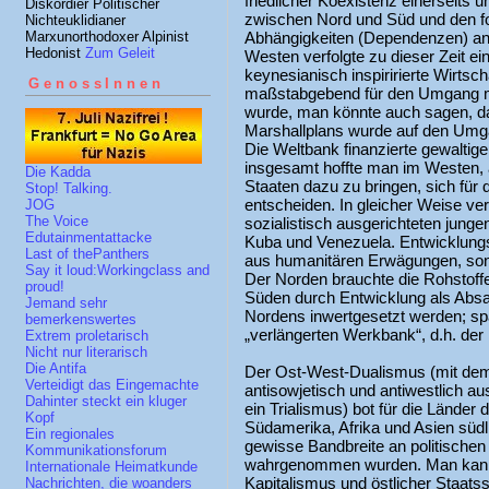
friedlicher Koexistenz einerseits 
Diskordier Politischer
zwischen Nord und Süd und den fo
Nichteuklidianer
Marxunorthodoxer Alpinist
Abhängigkeiten (Dependenzen) and
Hedonist
Zum Geleit
Westen verfolgte zu dieser Zeit 
keynesianisch inspiririerte Wirtsch
GenossInnen
maßstabgebend für den Umgang mi
wurde, man könnte auch sagen, da
Marshallplans wurde auf den Umgan
Die Weltbank finanzierte gewaltige
insgesamt hoffte man im Westen, 
Die Kadda
Staaten dazu zu bringen, sich für 
Stop! Talking.
entscheiden. In gleicher Weise ver
JOG
The Voice
sozialistisch ausgerichteten junge
Edutainmentattacke
Kuba und Venezuela. Entwicklungspo
Last of thePanthers
aus humanitären Erwägungen, sond
Say it loud:Workingclass and
Der Norden brauchte die Rohstoff
proud!
Süden durch Entwicklung als Absa
Jemand sehr
Nordens inwertgesetzt werden; sp
bemerkenswertes
„verlängerten Werkbank“, d.h. der 
Extrem proletarisch
Nicht nur literarisch
Die Antifa
Der Ost-West-Dualismus (mit dem 
Verteidigt das Eingemachte
antisowjetisch und antiwestlich au
Dahinter steckt ein kluger
ein Trialismus) bot für die Länder 
Kopf
Südamerika, Afrika und Asien südl
Ein regionales
gewisse Bandbreite an politischen
Kommunikationsforum
wahrgenommen wurden. Man kann 
Internationale Heimatkunde
Kapitalismus und östlicher Staats
Nachrichten, die woanders