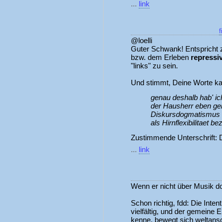
...
link
f
@loelli
Guter Schwank! Entspricht 
bzw. dem Erleben
repressi
"links" zu sein.
Und stimmt, Deine Worte kan
genau deshalb hab' ic
der Hausherr eben ger
Diskursdogmatismus da
als Hirnflexibilitaet be
Zustimmende Unterschrift: D
...
link
Wenn er nicht über Musik doz
Schon richtig, fdd: Die Inte
vielfältig, und der gemeine E
kenne, bewegt sich weltans