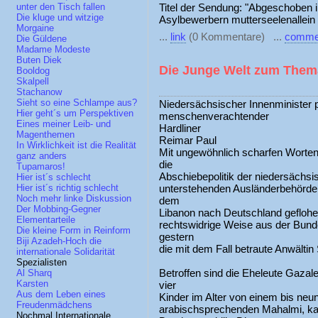
Titel der Sendung: "Abgeschoben i
unter den Tisch fallen
Die kluge und witzige
Asylbewerbern mutterseelenallein 
Morgaine
...
link
(0 Kommentare) ...
comme
Die Güldene
Madame Modeste
Buten Diek
Die Junge Welt zum Them
Booldog
Skalpell
Stachanow
Sieht so eine Schlampe aus?
Niedersächsischer Innenminister pro
Hier geht´s um Perspektiven
menschenverachtender
Eines meiner Leib- und
Hardliner
Magenthemen
Reimar Paul
In Wirklichkeit ist die Realität
Mit ungewöhnlich scharfen Worten 
ganz anders
die
Tupamaros!
Abschiebepolitik der niedersächsi
Hier ist´s schlecht
unterstehenden Ausländerbehörde 
Hier ist´s richtig schlecht
Noch mehr linke Diskussion
dem
Der Mobbing-Gegner
Libanon nach Deutschland geflohen
Elementarteile
rechtswidrige Weise aus der Bund
Die kleine Form in Reinform
gestern
Biji Azadeh-Hoch die
die mit dem Fall betraute Anwältin 
internationale Solidarität
Spezialisten
Betroffen sind die Eheleute Gaza
Al Sharq
Karsten
vier
Aus dem Leben eines
Kinder im Alter von einem bis neun
Freudenmädchens
arabischsprechenden Mahalmi, ka
Nochmal Internationale