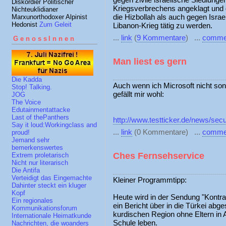
Diskordier Politischer
Kriegsverbrechens angeklagt und 
Nichteuklidianer
die Hizbollah als auch gegen Isra
Marxunorthodoxer Alpinist
Hedonist
Zum Geleit
Libanon-Krieg tätig zu werden.
...
link
(
9 Kommentare
) ...
comme
GenossInnen
Man liest es gern
Die Kadda
Auch wenn ich Microsoft nicht son
Stop! Talking.
gefällt mir wohl:
JOG
The Voice
Edutainmentattacke
Last of thePanthers
http://www.testticker.de/news/se
Say it loud:Workingclass and
...
link
(0 Kommentare) ...
comme
proud!
Jemand sehr
bemerkenswertes
Ches Fernsehservice
Extrem proletarisch
Nicht nur literarisch
Die Antifa
Verteidigt das Eingemachte
Kleiner Programmtipp:
Dahinter steckt ein kluger
Kopf
Heute wird in der Sendung "Kontr
Ein regionales
ein Bericht über in die Türkei abg
Kommunikationsforum
kurdischen Region ohne Eltern in
Internationale Heimatkunde
Schule leben.
Nachrichten, die woanders