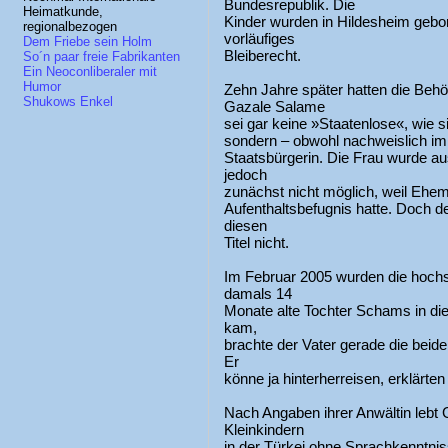
Bundesrepublik. Die
Heimatkunde,
Kinder wurden in Hildesheim gebore
regionalbezogen
vorläufiges
Dem Friebe sein Holm
Bleiberecht.
So´n paar freie Fabrikanten
Ein Neoconliberaler mit
Humor
Zehn Jahre später hatten die Beh
Shukows Enkel
Gazale Salame
sei gar keine »Staatenlose«, wie s
sondern – obwohl nachweislich im
Staatsbürgerin. Die Frau wurde a
jedoch
zunächst nicht möglich, weil Ehe
Aufenthaltsbefugnis hatte. Doch d
diesen
Titel nicht.
Im Februar 2005 wurden die hoch
damals 14
Monate alte Tochter Schams in die
kam,
brachte der Vater gerade die beide
Er
könne ja hinterherreisen, erklärt
Nach Angaben ihrer Anwältin lebt 
Kleinkindern
in der Türkei ohne Sprachkenntni