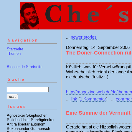
...
newer stories
Navigation
Donnerstag, 14. September 2006
Startseite
The Döner-Connection rul
Themen
Köstlich, was für Verschwörungsth
Blogger.de Startseite
Wahrscheinlich reicht der lange 
die deutsche Justiz :-)
Suche
http://magazine.web.de/de/them
...
link
(
1 Kommentar
) ...
commen
Issues
Eine Stimme der Vernunft
Agnostiker Skeptischer
Philobuddhist Schrägdenker
Antira libertär autonom
Gerade hat ai die Hizbollah wege
Bekennender Gutmensch
gegen zivile israelische Siedlung