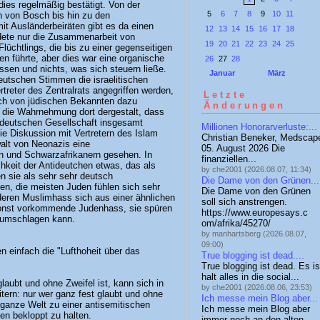
ies regelmäßig bestätigt. Von der
5
6
7
8
9
10
11
 von Bosch bis hin zu den
it Ausländerbeiräten gibt es da einen
12
13
14
15
16
17
18
ete nur die Zusammenarbeit von
19
20
21
22
23
24
25
üchtlings, die bis zu einer gegenseitigen
n führte, aber dies war eine organische
26
27
28
ssen und nichts, was sich steuern ließe.
Januar
März
utschen Stimmen die israelitischen
treter des Zentralrats angegriffen werden,
Letzte
ch von jüdischen Bekannten dazu
Änderungen
die Wahrnehmung dort dergestalt, dass
 deutschen Gesellschaft insgesamt
Millionen Honorarverluste:...
 Diskussion mit Vertretern des Islam
Christian Beneker, Medscap
alt von Neonazis eine
05. August 2026 Die
n und Schwarzafrikanern gesehen. In
finanziellen...
chkeit der Antideutchen etwas, das als
by che2001 (2026.08.07, 11:34)
 sie als sehr sehr deutsch
Die Dame von den Grünen...
, die meisten Juden fühlen sich sehr
Die Dame von den Grünen
deren Muslimhass sich aus einer ähnlichen
soll sich anstrengen.
sonst vorkommende Judenhass, sie spüren
https://www.europesays.c
e umschlagen kann.
om/afrika/45270/
by manhartsberg (2026.08.07,
09:00)
en einfach die "Lufthoheit über das
True blogging ist dead....
True blogging ist dead. Es is
halt alles in die social...
laubt und ohne Zweifel ist, kann sich in
by che2001 (2026.08.06, 23:53)
tern: nur wer ganz fest glaubt und ohne
Ich messe mein Blog aber...
e ganze Welt zu einer antisemitischen
Ich messe mein Blog aber
en bekloppt zu halten.
immer noch an den alten