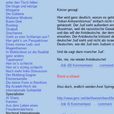
unter den Tisch fallen
Die kluge und witzige
Kürzer gesagt:
Morgaine
Die Güldene
Hier wird ganz deutlich, worum es geh
Madame Modeste
"linken Antisemitismus" einfach nicht
Buten Diek
gehänselt. Der Jud´sieht außerdem eine
Booldog
Muselman, weil die rassistische Gewal
Skalpell
und das will der Antideutsche, der de
Stachanow
einsehen. Der Antideutsche kritisiert d
Sieht so eine Schlampe aus?
deutscher Jud´sieht und nicht als isr
Hier geht´s um Perspektiven
Deutschen, wie der Jud´sein Judsein z
Eines meiner Leib- und
Magenthemen
Und da sagt dann mancher Jud´:
In Wirklichkeit ist die Realität
ganz anders
Nie, nie, nie wieder Antideutsche!
Tupamaros!
Hier ist´s schlecht
...
link
(
60 Kommentare
) ...
comment
Hier ist´s richtig schlecht
Noch mehr linke Diskussion
Der Mobbing-Gegner
Rent a chaot
Elementarteile
Die kleine Form in Reinform
Biji Azadeh-Hoch die
Also doch, endlich werden Axel Spring
internationale Solidarität
Spezialisten
Al Sharq
http://www.gmx.net/de/themen/beruf/b
Karsten
...
link
(
6 Kommentare
) ...
comment
Aus dem Leben eines
Freudenmädchens
Nochmal Internationale