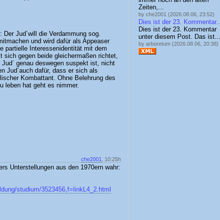
Zeiten,...
by che2001 (2026.08.06, 23:52)
Dies ist der 23. Kommentar..
Dies ist der 23. Kommentar
t: Der Jud´will die Verdammung sog.
unter diesem Post. Das ist..
 mitmachen und wird dafür als Appeaser
by arboretum (2026.08.06, 20:38)
 partielle Interessenidentität mit dem
t sich gegen beide gleichermaßen richtet,
m Jud´ genau deswegen suspekt ist, nicht
en Jud´auch dafür, dass er sich als
aelischer Kombattant. Ohne Belehrung des
u leben hat geht es nimmer.
che2001
, 10:25h
ers Unterstellungen aus den 1970ern wahr:
ildung/studium/3523456,f=linkL4_2.html