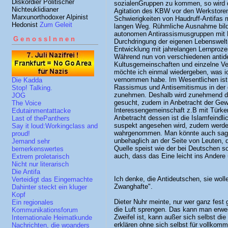
Diskordier Politischer
sozialenGruppen zu kommen, so wird d
Nichteuklidianer
Agitation des KBW vor den Werkstoren
Marxunorthodoxer Alpinist
Schwierigkeiten von Haudruff-Antifas m
Hedonist
Zum Geleit
langen Weg. Rühmliche Ausnahme bild
autonomen Antirassismusgruppen mit Fl
GenossInnen
Durchdringung der eigenen Lebenswelte
Entwicklung mit jahrelangen Lernproze
Während nun von verschiedenen antide
Kultusgemeinschaften und einzelne Ver
möchte ich einmal wiedergeben, was i
vernommen habe. Im Wesentlichen ist 
Die Kadda
Rassismus und Antisemitismus in der
Stop! Talking.
zunehmen. Deshalb wird zunehmend die
JOG
gesucht, zudem in Anbetracht der Gew
The Voice
Interessengemeinschaft z.B mit Türke
Edutainmentattacke
Anbetracht dessen ist die Islamfeindli
Last of thePanthers
suspekt angesehen wird, zudem werden
Say it loud:Workingclass and
wahrgenommen. Man könnte auch sagen
proud!
unbehaglich an der Seite von Leuten, 
Jemand sehr
Quelle speist wie der bei Deutschen 
bemerkenswertes
auch, dass das Eine leicht ins Ander
Extrem proletarisch
Nicht nur literarisch
Die Antifa
Ich denke, die Antideutschen, sie woll
Verteidigt das Eingemachte
Zwanghafte".
Dahinter steckt ein kluger
Kopf
Dieter Nuhr meinte, nur wer ganz fest g
Ein regionales
die Luft sprengen. Das kann man erwei
Kommunikationsforum
Zweifel ist, kann außer sich selbst di
Internationale Heimatkunde
erklären ohne sich selbst für vollkomm
Nachrichten, die woanders