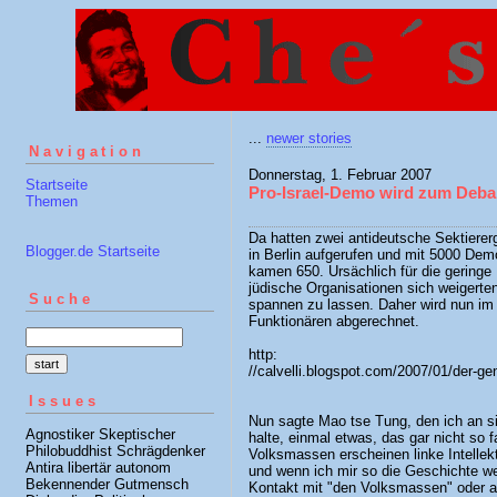
...
newer stories
Navigation
Donnerstag, 1. Februar 2007
Startseite
Pro-Israel-Demo wird zum Deba
Themen
Da hatten zwei antideutsche Sektiere
Blogger.de Startseite
in Berlin aufgerufen und mit 5000 Dem
kamen 650. Ursächlich für die geringe 
jüdische Organisationen sich weigerte
Suche
spannen zu lassen. Daher wird nun im
Funktionären abgerechnet.
http:
//calvelli.blogspot.com/2007/01/der-ge
Issues
Nun sagte Mao tse Tung, den ich an si
Agnostiker Skeptischer
halte, einmal etwas, das gar nicht so 
Philobuddhist Schrägdenker
Volksmassen erscheinen linke Intellektu
Antira libertär autonom
und wenn ich mir so die Geschichte we
Bekennender Gutmensch
Kontakt mit "den Volksmassen" oder au