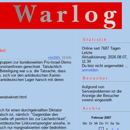
Statistik
Online seit 7687 Tagen
kel
Letzte
Aktualisierung: 2026.08.07,
che2001
, 19:54h
11:34
rgruppen zur bundesweiten Pro-Israel-Demo
Du bist nicht angemeldet ...
onstrantInnen gerechnet. Tatsächlich
anmelden
Beteiligung war u.a. die Tatsache, dass
n, sich vor den antideutschen Karren
Besucher
 antideutschen Lager harsch mit deren
Aufgrund von
Serverproblemen ist die
Anzeige der Besucher
neralsekretr.html
vorerst eingestellt.
Archiv
ch für einen durchgeknallten Diktator
falsch ist, nämlich: "Gegenüber den
Februar 2007
elle oft peinlich bis zur Lächerlichkeit",
stdeutscher Linksversprengter ansehe, in
Mo
Di
Mi
Do
Fr
Sa
So
ch nur marginalisierten oder bedrohten
1
2
3
4